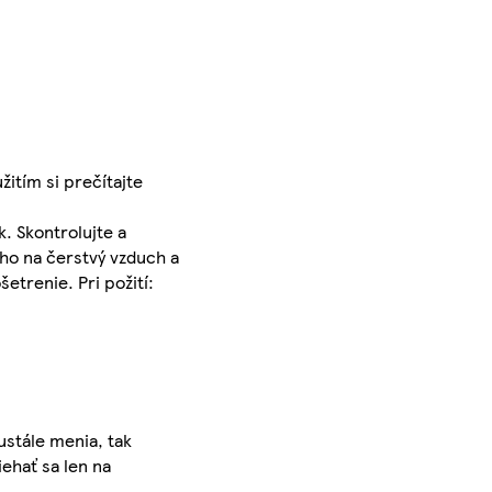
itím si prečítajte
. Skontrolujte a
ého na čerstvý vzduch a
etrenie. Pri požití:
ustále menia, tak
iehať sa len na