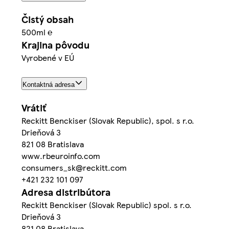
Čistý obsah
500ml ℮
Krajina pôvodu
Vyrobené v EÚ
Kontaktná adresa
Vrátiť
Reckitt Benckiser (Slovak Republic), spol. s r.o.
Drieňová 3
821 08 Bratislava
www.rbeuroinfo.com
consumers_sk@reckitt.com
+421 232 101 097
Adresa distribútora
Reckitt Benckiser (Slovak Republic) spol. s r.o.
Drieňová 3
821 08 Bratislava