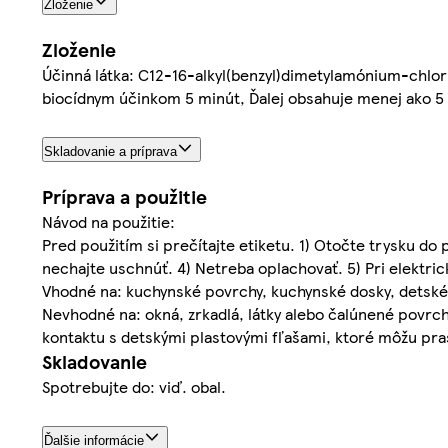
Zloženie
Zloženie
Účinná látka: C12-16-alkyl(benzyl)dimetylamónium-chlor
biocídnym účinkom 5 minút, Ďalej obsahuje menej ako 5 
Skladovanie a príprava
Príprava a použitie
Návod na použitie:
Pred použitím si prečítajte etiketu. 1) Otočte trysku do 
nechajte uschnúť. 4) Netreba oplachovať. 5) Pri elektri
Vhodné na: kuchynské povrchy, kuchynské dosky, detské s
Nevhodné na: okná, zrkadlá, látky alebo čalúnené povrch
kontaktu s detskými plastovými fľašami, ktoré môžu pras
Skladovanie
Spotrebujte do: viď. obal.
Ďalšie informácie