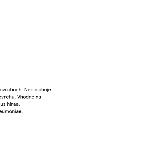
a povrchoch. Neobsahuje
povrchu. Vhodné na
us hirae,
neumoniae.