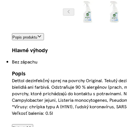
Popis produktu
Hlavné výhody
Bez zápachu
Popis
Dettol dezinfekčný sprej na povrchy Original. Tekutý dez
bielidlá ani farbivá. Odstraňuje 90 % alergénov (prach
povrchy, ktoré prichádzajú do kontaktu s potravinami. Ni
Campylobacter jejuni, Listeria monocytogenes, Pseudo
*Vírusy: chrípka typu A (H1N1), ľudský koronavírus, SAR
Veľkosť balenia: 0.5l