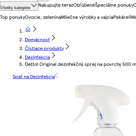
Nakupujte teraz
Obľúbené
Špeciálne ponuky
O
Všetky kategórie
Top ponuky
Ovocie, zelenina
Mliečne výrobky a vajcia
Pekáreň
Mä
Domácnosť
Čistiace produkty
Dezinfekcia
Dettol Original dezinfekčný sprej na povrchy 500 m
Späť na Dezinfekcia