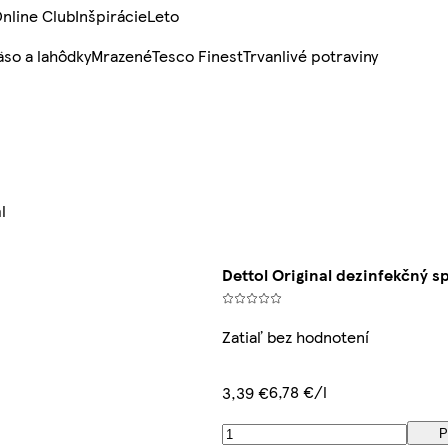
nline Club
Inšpirácie
Leto
so a lahôdky
Mrazené
Tesco Finest
Trvanlivé potraviny
l
Dettol Original dezinfekčný s
Zatiaľ bez hodnotení
6,78 €/l
3,39 €
P