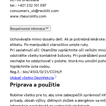
tel.: +421 232 101 097
consumers_sk@reckitt.com
www.rbeuroinfo.com
Bezpečnostné informácie
Uchovávajte mimo dosahu detí. Ak je potrebná lekárska p
etiketu. Po manipulácii starostlivo umyte ruky.
Pri zasiahnutí očí: Okamžite vypláchnite oči veľkým mn
odstráňte všetky kontaktné šošovky. Pri podráždení posk
nechajte ho oddychovať v polohe, ktorá mu umožní pohodl
Vypláchnite ústa vodou.
Reg.č.: bio/4103/D/21/CCHLP.
Ukázať všetko Dezinfekcia
Príprava a použitie
Robíme všetko pre to, aby sme zabezpečili správnosť inf
prísady, obsah výživy, diétnych zložiek a alergénov sa mô
informácie poskytnuté na webových stránkach.