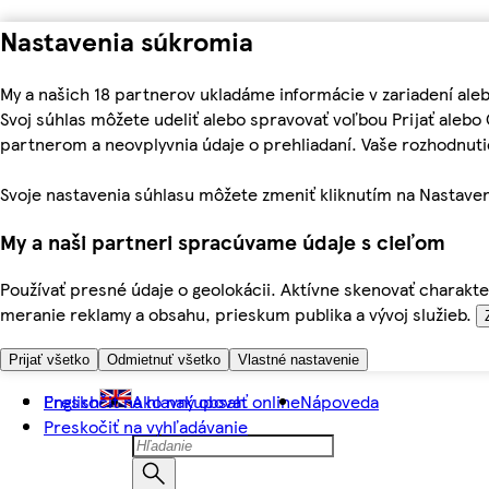
Nastavenia súkromia
My a našich 18 partnerov ukladáme informácie v zariadení ale
Svoj súhlas môžete udeliť alebo spravovať voľbou Prijať aleb
partnerom a neovplyvnia údaje o prehliadaní. Vaše rozhodnu
Svoje nastavenia súhlasu môžete zmeniť kliknutím na Nastaven
My a naši partneri spracúvame údaje s cieľom
Používať presné údaje o geolokácii. Aktívne skenovať charakter
meranie reklamy a obsahu, prieskum publika a vývoj služieb.
Prijať všetko
Odmietnuť všetko
Vlastné nastavenie
Preskočiť na hlavný obsah
English
Ako nakupovať online
Nápoveda
Preskočiť na vyhľadávanie