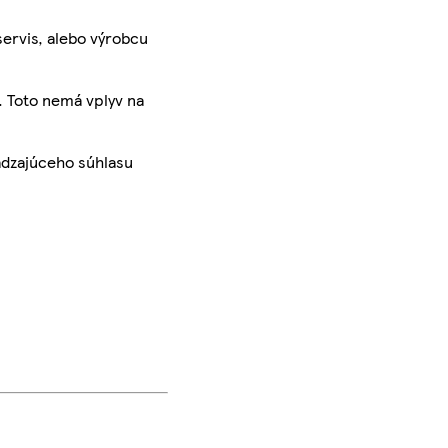
servis, alebo výrobcu
. Toto nemá vplyv na
ádzajúceho súhlasu