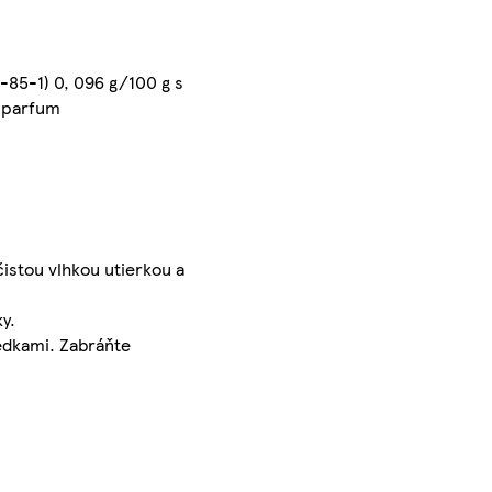
-85-1) 0, 096 g/100 g s
, parfum
čistou vlhkou utierkou a
y.
iedkami. Zabráňte