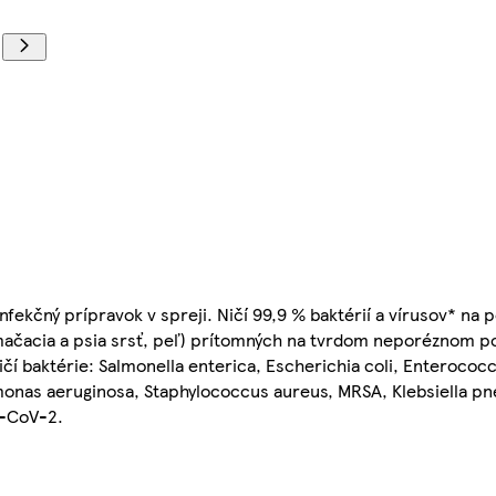
infekčný prípravok v spreji. Ničí 99,9 % baktérií a vírusov* n
, mačacia a psia srsť, peľ) prítomných na tvrdom neporéznom 
čí baktérie: Salmonella enterica, Escherichia coli, Enterococc
monas aeruginosa, Staphylococcus aureus, MRSA, Klebsiella p
S-CoV-2.