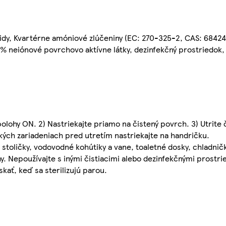
idy, Kvartérne amóniové zlúčeniny (EC: 270-325-2, CAS: 68424
% neiónové povrchovo aktívne látky, dezinfekčný prostriedok
polohy ON. 2) Nastriekajte priamo na čistený povrch. 3) Utrite 
ckých zariadeniach pred utretím nastriekajte na handričku.
toličky, vodovodné kohútiky a vane, toaletné dosky, chladničk
y. Nepoužívajte s inými čistiacimi alebo dezinfekčnými prostr
kať, keď sa sterilizujú parou.