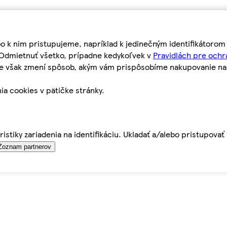
bo k nim pristupujeme, napríklad k jedinečným identifikátoro
o Odmietnuť všetko, prípadne kedykoľvek v
Pravidlách pre ochr
tie však zmení spôsob, akým vám prispôsobíme nakupovanie n
ia cookies v pätičke stránky.
istiky zariadenia na identifikáciu. Ukladať a/alebo pristupova
Zoznam partnerov