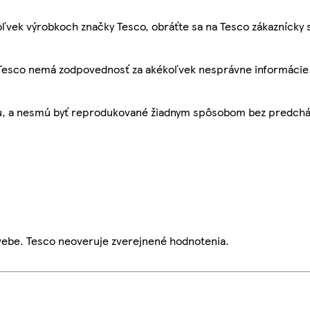
ľvek výrobkoch značky Tesco, obráťte sa na Tesco zákaznícky 
, Tesco nemá zodpovednosť za akékoľvek nesprávne informácie
bu, a nesmú byť reprodukované žiadnym spôsobom bez predch
webe. Tesco neoveruje zverejnené hodnotenia.