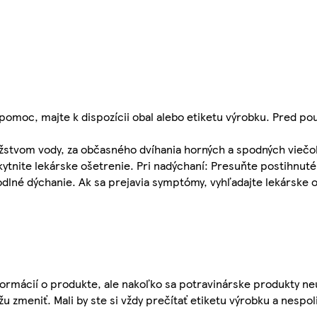
omoc, majte k dispozícii obal alebo etiketu výrobku. Pred použ
ožstvom vody, za občasného dvíhania horných a spodných viečok
ytnite lekárske ošetrenie. Pri nadýchaní: Presuňte postihnut
né dýchanie. Ak sa prejavia symptómy, vyhľadajte lekárske oš
ormácií o produkte, ale nakoľko sa potravinárske produkty ne
žu zmeniť. Mali by ste si vždy prečítať etiketu výrobku a nespol