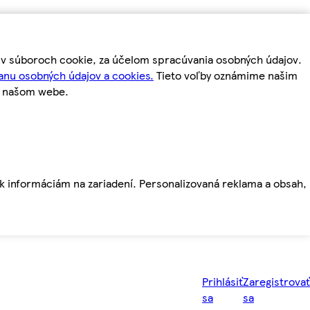
m v súboroch cookie, za účelom spracúvania osobných údajov.
anu osobných údajov a cookies.
Tieto voľby oznámime našim
a našom webe.
ť k informáciám na zariadení. Personalizovaná reklama a obsah,
Prihlásiť
Zaregistrovať
sa
sa