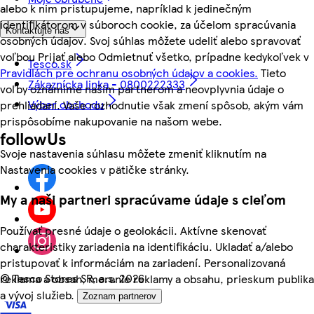
alebo k nim pristupujeme, napríklad k jedinečným
identifikátorom v súboroch cookie, za účelom spracúvania
Kontaktujte nás
osobných údajov. Svoj súhlas môžete udeliť alebo spravovať
voľbou Prijať alebo Odmietnuť všetko, prípadne kedykoľvek v
Tesco.sk
Pravidlách pre ochranu osobných údajov a cookies.
Tieto
Zákaznícka linka - 0800222333
voľby oznámime našim partnerom a neovplyvnia údaje o
Výber obchodu
prehliadaní. Vaše rozhodnutie však zmení spôsob, akým vám
prispôsobíme nakupovanie na našom webe.
followUs
Svoje nastavenia súhlasu môžete zmeniť kliknutím na
Nastavenia cookies v pätičke stránky.
My a naši partneri spracúvame údaje s cieľom
Používať presné údaje o geolokácii. Aktívne skenovať
charakteristiky zariadenia na identifikáciu. Ukladať a/alebo
pristupovať k informáciám na zariadení. Personalizovaná
©
Tesco Stores SR, a.s. 2026
reklama a obsah, meranie reklamy a obsahu, prieskum publika
a vývoj služieb.
Zoznam partnerov