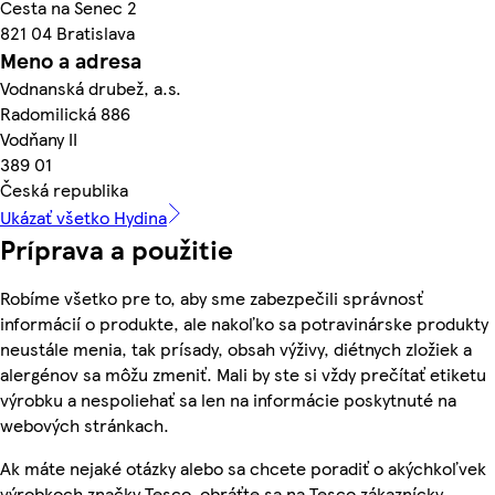
Cesta na Senec 2
821 04 Bratislava
Meno a adresa
Vodnanská drubež, a.s.
Radomilická 886
Vodňany II
389 01
Česká republika
Ukázať všetko Hydina
Príprava a použitie
Robíme všetko pre to, aby sme zabezpečili správnosť
informácií o produkte, ale nakoľko sa potravinárske produkty
neustále menia, tak prísady, obsah výživy, diétnych zložiek a
alergénov sa môžu zmeniť. Mali by ste si vždy prečítať etiketu
výrobku a nespoliehať sa len na informácie poskytnuté na
webových stránkach.
Ak máte nejaké otázky alebo sa chcete poradiť o akýchkoľvek
výrobkoch značky Tesco, obráťte sa na Tesco zákaznícky