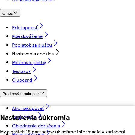
O nás
Prístupnosť
Kde dovážame
Poplatok za službu
Nastavenia cookies
Možnosti platby
Tesco.sk
Clubcard
Pred prvým nákupom
Ako nakupovať
Nastavenia súkromia
Registrácia
Objednanie doručenia
My a našich 18 partnerov ukladáme informácie v zariadení
Moje obľúbené