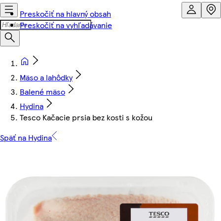
Preskočiť na hlavný obsah
Preskočiť na vyhľadávanie
Mäso a lahôdky
Balené mäso
Hydina
Tesco Kačacie prsia bez kosti s kožou
Späť na Hydina