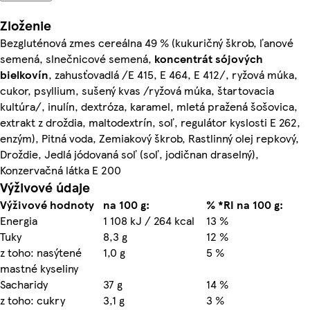
Zloženie
Bezgluténová zmes cereálna 49 % (kukuričný škrob, ľanové
semená, slnečnicové semená,
koncentrát sójových
bielkovín
, zahusťovadlá /E 415, E 464, E 412/, ryžová múka,
cukor, psyllium, sušený kvas /ryžová múka, štartovacia
kultúra/, inulín, dextróza, karamel, mletá pražená šošovica,
extrakt z droždia, maltodextrín, soľ, regulátor kyslosti E 262,
enzým), Pitná voda, Zemiakový škrob, Rastlinný olej repkový,
Droždie, Jedlá jódovaná soľ (soľ, jodičnan draselný),
Konzervačná látka E 200
Výživové údaje
Výživové hodnoty
na 100 g:
% *RI na 100 g:
Energia
1 108 kJ / 264 kcal
13 %
Tuky
8,3 g
12 %
z toho: nasýtené
1,0 g
5 %
mastné kyseliny
Sacharidy
37 g
14 %
z toho: cukry
3,1 g
3 %