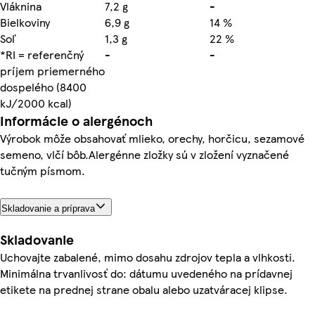
Vláknina
7,2 g
-
Bielkoviny
6,9 g
14 %
Soľ
1,3 g
22 %
*RI = referenčný
-
-
príjem priemerného
dospelého (8400
kJ/2000 kcal)
Informácie o alergénoch
Výrobok môže obsahovať mlieko, orechy, horčicu, sezamové
semeno, vlčí bôb.Alergénne zložky sú v zložení vyznačené
tučným písmom.
Skladovanie a príprava
Skladovanie
Uchovajte zabalené, mimo dosahu zdrojov tepla a vlhkosti.
Minimálna trvanlivosť do: dátumu uvedeného na prídavnej
etikete na prednej strane obalu alebo uzatváracej klipse.