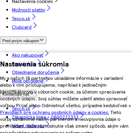
Nastavenia cookies
Možnosti platby
Tesco.sk
Clubcard
Pred prvým nákupom
Ako nakupovať
Nastavenia súkromia
Registrácia
Objednanie doručenia
My a našich 18 partnerov ukladáme informácie v zariadení
Moje obľúbené
alebo k nim pristupujeme, napríklad k jedinečným
identifikátorom v súboroch cookie, za účelom spracúvania
Kontaktujte nás
osobných údajov. Svoj súhlas môžete udeliť alebo spravovať
voľbou Prijať alebo Odmietnuť všetko, prípadne kedykoľvek v
Tesco.sk
Pravidlách pre ochranu osobných údajov a cookies.
Tieto
Zákaznícka linka - 0800222333
voľby oznámime našim partnerom a neovplyvnia údaje o
Výber obchodu
prehliadaní. Vaše rozhodnutie však zmení spôsob, akým vám
prispôsobíme nakupovanie na našom webe.