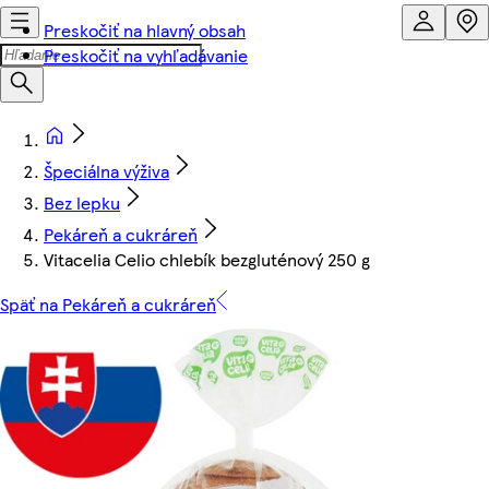
Preskočiť na hlavný obsah
Preskočiť na vyhľadávanie
Špeciálna výživa
Bez lepku
Pekáreň a cukráreň
Vitacelia Celio chlebík bezgluténový 250 g
Späť na Pekáreň a cukráreň