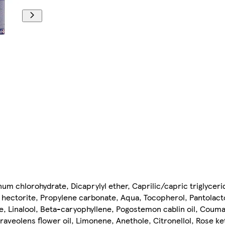
m chlorohydrate, Dicaprylyl ether, Caprilic/capric triglyceri
hectorite, Propylene carbonate, Aqua, Tocopherol, Pantolacto
te, Linalool, Beta-caryophyllene, Pogostemon cablin oil, Coum
raveolens flower oil, Limonene, Anethole, Citronellol, Rose k