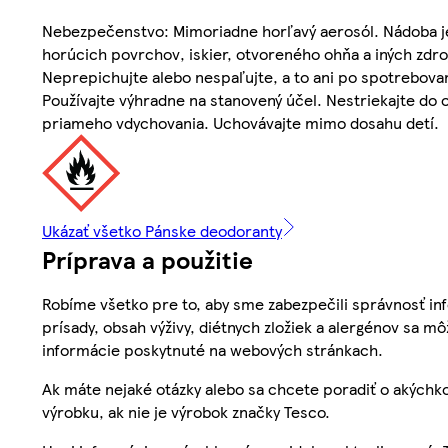
Nebezpečenstvo: Mimoriadne horľavý aerosól. Nádoba je
horúcich povrchov, iskier, otvoreného ohňa a iných zdroj
Neprepichujte alebo nespaľujte, a to ani po spotrebova
Používajte výhradne na stanovený účel. Nestriekajte do 
priameho vdychovania. Uchovávajte mimo dosahu detí.
Ukázať všetko Pánske deodoranty
Príprava a použitie
Robíme všetko pre to, aby sme zabezpečili správnosť inf
prísady, obsah výživy, diétnych zložiek a alergénov sa mô
informácie poskytnuté na webových stránkach.
Ak máte nejaké otázky alebo sa chcete poradiť o akýchko
výrobku, ak nie je výrobok značky Tesco.