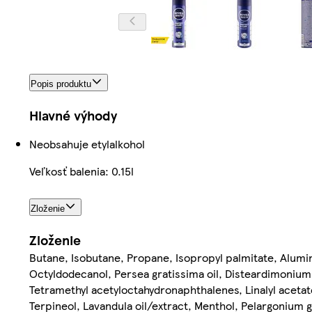
Popis produktu
Hlavné výhody
Neobsahuje etylalkohol
Veľkosť balenia: 0.15l
Zloženie
Zloženie
Butane, Isobutane, Propane, Isopropyl palmitate, Aluminu
Octyldodecanol, Persea gratissima oil, Disteardimonium 
Tetramethyl acetyloctahydronaphthalenes, Linalyl aceta
Terpineol, Lavandula oil/extract, Menthol, Pelargonium g