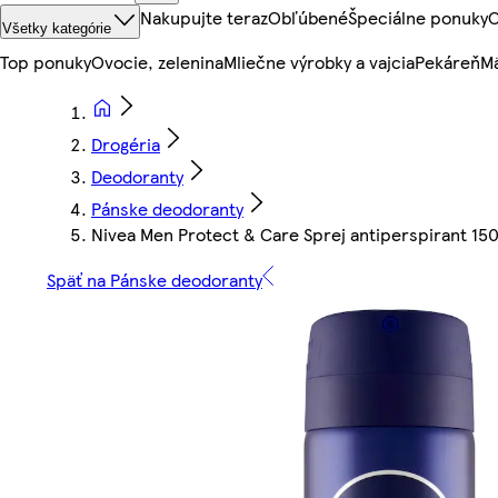
Nakupujte teraz
Obľúbené
Špeciálne ponuky
O
Všetky kategórie
Top ponuky
Ovocie, zelenina
Mliečne výrobky a vajcia
Pekáreň
Mä
Drogéria
Deodoranty
Pánske deodoranty
Nivea Men Protect & Care Sprej antiperspirant 15
Späť na Pánske deodoranty