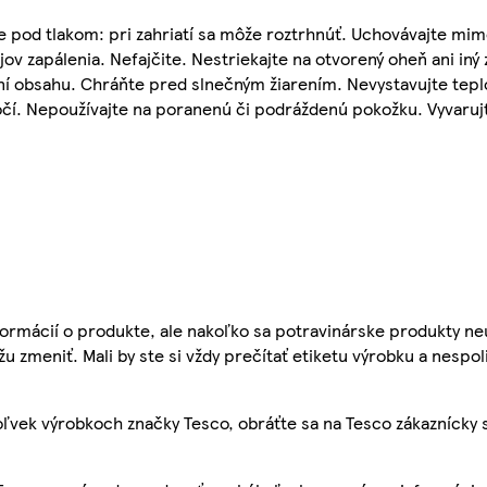
 pod tlakom: pri zahriatí sa môže roztrhnúť. Uchovávajte mim
ov zapálenia. Nefajčite. Nestriekajte na otvorený oheň ani iný 
ní obsahu. Chráňte pred slnečným žiarením. Nevystavujte tepl
očí. Nepoužívajte na poranenú či podráždenú pokožku. Vyvarujte
ormácií o produkte, ale nakoľko sa potravinárske produkty ne
žu zmeniť. Mali by ste si vždy prečítať etiketu výrobku a nespol
ľvek výrobkoch značky Tesco, obráťte sa na Tesco zákaznícky 