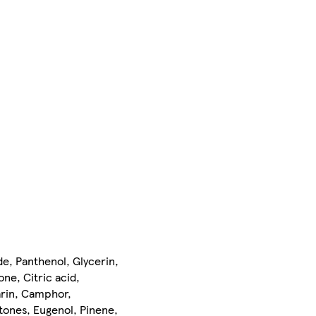
de, Panthenol, Glycerin,
ne, Citric acid,
arin, Camphor,
etones, Eugenol, Pinene,