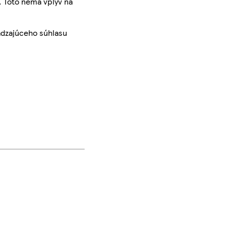
. Toto nemá vplyv na
ádzajúceho súhlasu