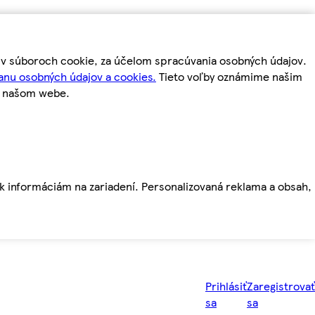
m v súboroch cookie, za účelom spracúvania osobných údajov.
anu osobných údajov a cookies.
Tieto voľby oznámime našim
a našom webe.
ť k informáciám na zariadení. Personalizovaná reklama a obsah,
Prihlásiť
Zaregistrovať
sa
sa