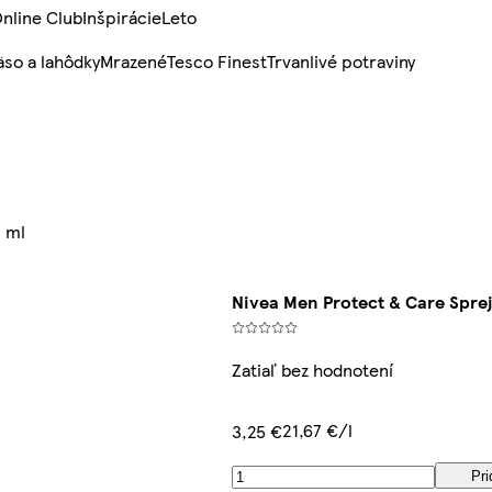
nline Club
Inšpirácie
Leto
so a lahôdky
Mrazené
Tesco Finest
Trvanlivé potraviny
0 ml
Nivea Men Protect & Care Sprej
Zatiaľ bez hodnotení
21,67 €/l
3,25 €
Pri