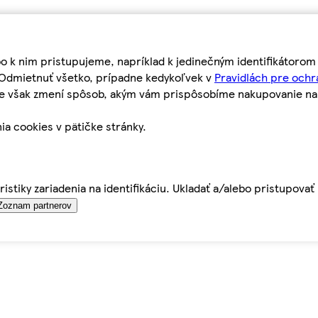
bo k nim pristupujeme, napríklad k jedinečným identifikátoro
o Odmietnuť všetko, prípadne kedykoľvek v
Pravidlách pre ochr
tie však zmení spôsob, akým vám prispôsobíme nakupovanie n
ia cookies v pätičke stránky.
istiky zariadenia na identifikáciu. Ukladať a/alebo pristupova
Zoznam partnerov