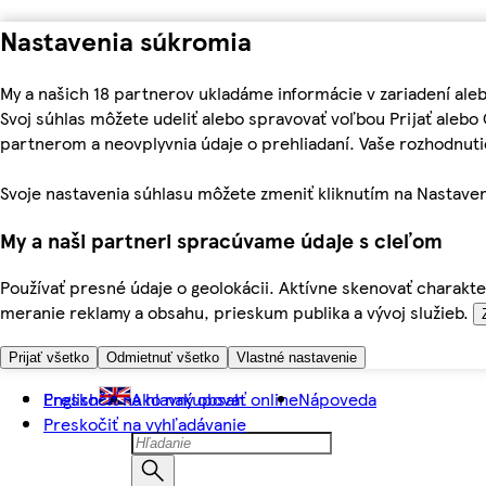
Nastavenia súkromia
My a našich 18 partnerov ukladáme informácie v zariadení ale
Svoj súhlas môžete udeliť alebo spravovať voľbou Prijať aleb
partnerom a neovplyvnia údaje o prehliadaní. Vaše rozhodnu
Svoje nastavenia súhlasu môžete zmeniť kliknutím na Nastaven
My a naši partneri spracúvame údaje s cieľom
Používať presné údaje o geolokácii. Aktívne skenovať charakter
meranie reklamy a obsahu, prieskum publika a vývoj služieb.
Prijať všetko
Odmietnuť všetko
Vlastné nastavenie
Preskočiť na hlavný obsah
English
Ako nakupovať online
Nápoveda
Preskočiť na vyhľadávanie