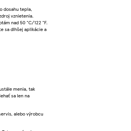
o dosahu tepla,
zdroj vznietenia.
otám nad 50 °C/122 °F.
 sa dlhšej aplikácie a
ustále menia, tak
iehať sa len na
servis, alebo výrobcu