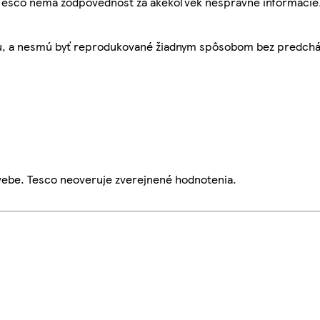
, Tesco nemá zodpovednosť za akékoľvek nesprávne informácie
bu, a nesmú byť reprodukované žiadnym spôsobom bez predch
webe. Tesco neoveruje zverejnené hodnotenia.