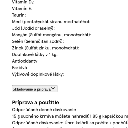
Vitamín D₃:
Vitamín E:
Taurín:
Meď (pentahydrát síranu meďnatého):
Jód (Jodid draselný):
Mangán (Sulfát mangánu, monohydrát):
Selén (Seleničitan sodný):
Zinok (Sulfát zinku, monohydrát):
Doplnkové látky v 1 kg:
Antioxidanty
Farbivá
Výživové doplnkové látky:
Skladovanie a príprava
Príprava a použitie
Odporúčané denné dávkovanie
15 g suchého krmiva môžete nahradiť 1 85 g kapsičkou
Odporúčané dávkovanie: Úhrn kalórií sa počíta z pochúťo