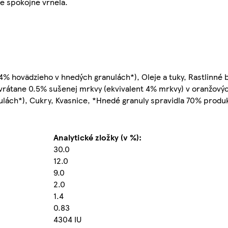
le spokojne vrnela.
% hovädzieho v hnedých granulách*), Oleje a tuky, Rastlinné b
 (vrátane 0.5% sušenej mrkvy (ekvivalent 4% mrkvy) v oranžový
ulách*), Cukry, Kvasnice, *Hnedé granuly spravidla 70% produ
Analytické zložky (v %):
30.0
12.0
9.0
2.0
1.4
0.83
4304 IU