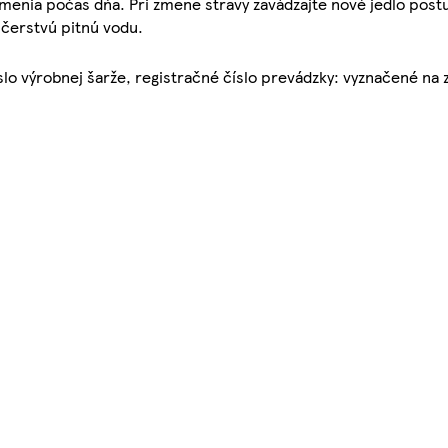
kŕmenia počas dňa. Pri zmene stravy zavádzajte nové jedlo pos
 čerstvú pitnú vodu.
íslo výrobnej šarže, registračné číslo prevádzky: vyznačené na 