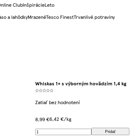
nline Club
Inšpirácie
Leto
so a lahôdky
Mrazené
Tesco Finest
Trvanlivé potraviny
Whiskas 1+ s výborným hovädzím 1,4 kg
Zatiaľ bez hodnotení
6,42 €/kg
8,99 €
Pridať