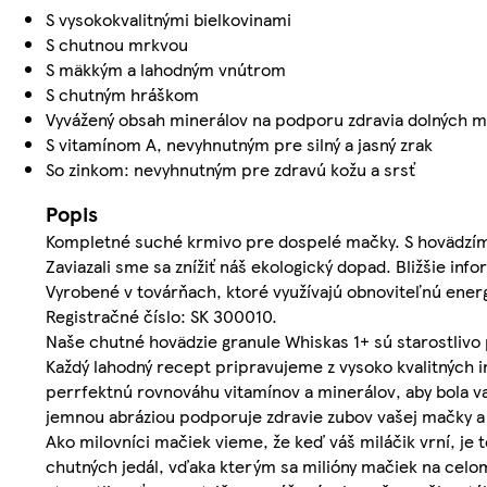
S vysokokvalitnými bielkovinami
S chutnou mrkvou
S mäkkým a lahodným vnútrom
S chutným hráškom
Vyvážený obsah minerálov na podporu zdravia dolných 
S vitamínom A, nevyhnutným pre silný a jasný zrak
So zinkom: nevyhnutným pre zdravú kožu a srsť
Popis
Kompletné suché krmivo pre dospelé mačky. S hovädzí
Zaviazali sme sa znížiť náš ekologický dopad. Bližšie i
Vyrobené v továrňach, ktoré využívajú obnoviteľnú energ
Registračné číslo: SK 300010.
Naše chutné hovädzie granule Whiskas 1+ sú starostlivo
Každý lahodný recept pripravujeme z vysoko kvalitných 
perrfektnú rovnováhu vitamínov a minerálov, aby bola va
jemnou abráziou podporuje zdravie zubov vašej mačky 
Ako milovníci mačiek vieme, že keď váš miláčik vrní, je 
chutných jedál, vďaka kterým sa milióny mačiek na celom