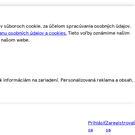
m v súboroch cookie, za účelom spracúvania osobných údajov.
anu osobných údajov a cookies.
Tieto voľby oznámime našim
a našom webe.
ť k informáciám na zariadení. Personalizovaná reklama a obsah,
Prihlásiť
Zaregistrovať
sa
sa