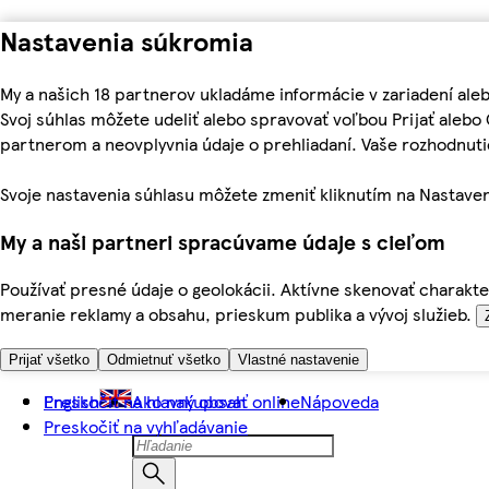
Nastavenia súkromia
My a našich 18 partnerov ukladáme informácie v zariadení ale
Svoj súhlas môžete udeliť alebo spravovať voľbou Prijať aleb
partnerom a neovplyvnia údaje o prehliadaní. Vaše rozhodnu
Svoje nastavenia súhlasu môžete zmeniť kliknutím na Nastaven
My a naši partneri spracúvame údaje s cieľom
Používať presné údaje o geolokácii. Aktívne skenovať charakter
meranie reklamy a obsahu, prieskum publika a vývoj služieb.
Prijať všetko
Odmietnuť všetko
Vlastné nastavenie
Preskočiť na hlavný obsah
English
Ako nakupovať online
Nápoveda
Preskočiť na vyhľadávanie