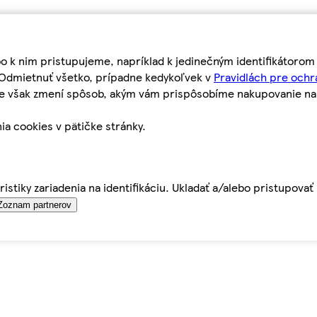
bo k nim pristupujeme, napríklad k jedinečným identifikátoro
o Odmietnuť všetko, prípadne kedykoľvek v
Pravidlách pre ochr
tie však zmení spôsob, akým vám prispôsobíme nakupovanie n
ia cookies v pätičke stránky.
istiky zariadenia na identifikáciu. Ukladať a/alebo pristupova
Zoznam partnerov