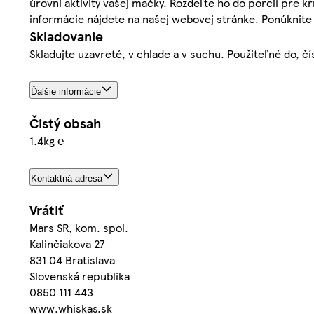
úrovni aktivity vašej mačky. Rozdeľte ho do porcií pre 
informácie nájdete na našej webovej stránke. Ponúknite
Skladovanie
Skladujte uzavreté, v chlade a v suchu. Použiteľné do, č
Ďalšie informácie
Čistý obsah
1.4kg ℮
Kontaktná adresa
Vrátiť
Mars SR, kom. spol.
Kalinčiakova 27
831 04 Bratislava
Slovenská republika
0850 111 443
www.whiskas.sk