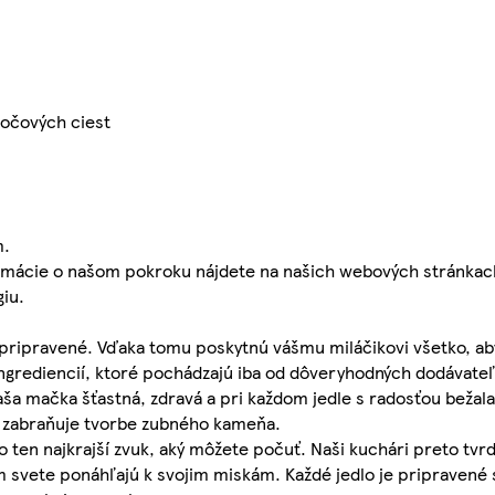
močových ciest
m.
nformácie o našom pokroku nájdete na našich webových stránkac
iu.
 pripravené. Vďaka tomu poskytnú vášmu miláčikovi všetko, ab
ingrediencií, ktoré pochádzajú iba od dôveryhodných dodávateľ
ša mačka šťastná, zdravá a pri každom jedle s radosťou bežala
a zabraňuje tvorbe zubného kameňa.
to ten najkrajší zvuk, aký môžete počuť. Naši kuchári preto tv
 svete ponáhľajú k svojim miskám. Každé jedlo je pripravené 