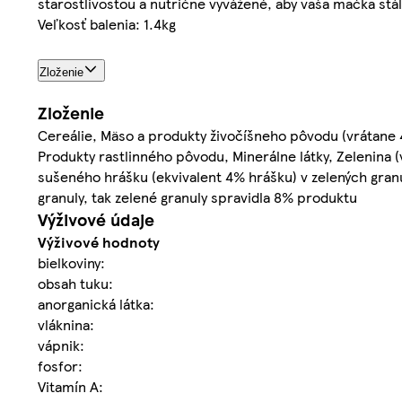
starostlivosťou a nutrične vyvážené, aby vaša mačka stá
Veľkosť balenia: 1.4kg
Zloženie
Zloženie
Cereálie, Mäso a produkty živočíšneho pôvodu (vrátane 4
Produkty rastlinného pôvodu, Minerálne látky, Zelenina
sušeného hrášku (ekvivalent 4% hrášku) v zelených gran
granuly, tak zelené granuly spravidla 8% produktu
Výživové údaje
Výživové hodnoty
bielkoviny:
obsah tuku:
anorganická látka:
vláknina:
vápnik:
fosfor:
Vitamín A: