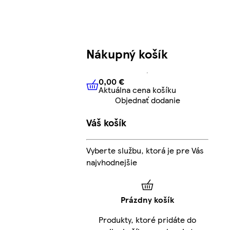
Nákupný košík
0,00 €
Aktuálna cena košíku
0,00 €
Aktuálna cena košíku
Objednať dodanie
Váš košík
Vyberte službu, ktorá je pre Vás
najvhodnejšie
Prázdny košík
Produkty, ktoré pridáte do