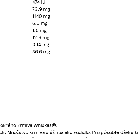
474 IU
73.9 mg
1140 mg
6.0 mg
1.5 mg
12.9 mg
0.14 mg
36.6 mg
-
-
-
-
 mokrého krmiva Whiskas®.
k. Množstvo krmiva slúži iba ako vodidlo. Prispôsobte dávku k