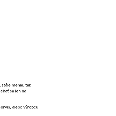
ustále menia, tak
iehať sa len na
servis, alebo výrobcu