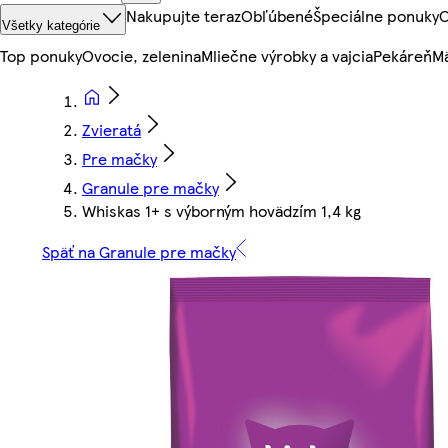
Nakupujte teraz
Obľúbené
Špeciálne ponuky
O
Všetky kategórie
Top ponuky
Ovocie, zelenina
Mliečne výrobky a vajcia
Pekáreň
Mä
Zvieratá
Pre mačky
Granule pre mačky
Whiskas 1+ s výborným hovädzím 1,4 kg
Späť na Granule pre mačky