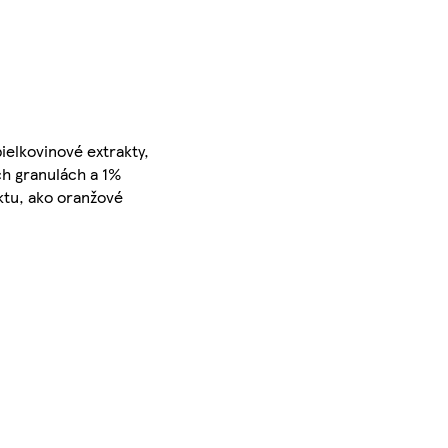
ielkovinové extrakty,
ch granulách a 1%
ktu, ako oranžové