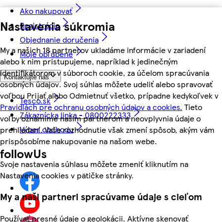
Ako nakupovať
Nastavenia súkromia
Registrácia
Objednanie doručenia
My a našich 18 partnerov ukladáme informácie v zariadení
Moje obľúbené
alebo k nim pristupujeme, napríklad k jedinečným
identifikátorom v súboroch cookie, za účelom spracúvania
Kontaktujte nás
osobných údajov. Svoj súhlas môžete udeliť alebo spravovať
voľbou Prijať alebo Odmietnuť všetko, prípadne kedykoľvek v
Tesco.sk
Pravidlách pre ochranu osobných údajov a cookies.
Tieto
Zákaznícka linka - 0800222333
voľby oznámime našim partnerom a neovplyvnia údaje o
Výber obchodu
prehliadaní. Vaše rozhodnutie však zmení spôsob, akým vám
prispôsobíme nakupovanie na našom webe.
followUs
Svoje nastavenia súhlasu môžete zmeniť kliknutím na
Nastavenia cookies v pätičke stránky.
My a naši partneri spracúvame údaje s cieľom
Používať presné údaje o geolokácii. Aktívne skenovať