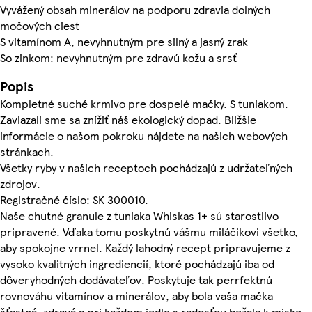
Vyvážený obsah minerálov na podporu zdravia dolných
močových ciest
S vitamínom A, nevyhnutným pre silný a jasný zrak
So zinkom: nevyhnutným pre zdravú kožu a srsť
Popis
Kompletné suché krmivo pre dospelé mačky. S tuniakom.
Zaviazali sme sa znížiť náš ekologický dopad. Bližšie
informácie o našom pokroku nájdete na našich webových
stránkach.
Všetky ryby v našich receptoch pochádzajú z udržateľných
zdrojov.
Registračné číslo: SK 300010.
Naše chutné granule z tuniaka Whiskas 1+ sú starostlivo
pripravené. Vďaka tomu poskytnú vášmu miláčikovi všetko,
aby spokojne vrrnel. Každý lahodný recept pripravujeme z
vysoko kvalitných ingrediencií, ktoré pochádzajú iba od
dôveryhodných dodávateľov. Poskytuje tak perrfektnú
rovnováhu vitamínov a minerálov, aby bola vaša mačka
šťastná, zdravá a pri každom jedle s radosťou bežala k miske.