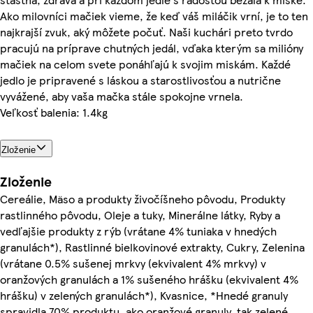
Ako milovníci mačiek vieme, že keď váš miláčik vrní, je to ten
najkrajší zvuk, aký môžete počuť. Naši kuchári preto tvrdo
pracujú na príprave chutných jedál, vďaka kterým sa milióny
mačiek na celom svete ponáhľajú k svojim miskám. Každé
jedlo je pripravené s láskou a starostlivosťou a nutrične
vyvážené, aby vaša mačka stále spokojne vrnela.
Veľkosť balenia: 1.4kg
Zloženie
Zloženie
Cereálie, Mäso a produkty živočíšneho pôvodu, Produkty
rastlinného pôvodu, Oleje a tuky, Minerálne látky, Ryby a
vedľajšie produkty z rýb (vrátane 4% tuniaka v hnedých
granulách*), Rastlinné bielkovinové extrakty, Cukry, Zelenina
(vrátane 0.5% sušenej mrkvy (ekvivalent 4% mrkvy) v
oranžových granulách a 1% sušeného hrášku (ekvivalent 4%
hrášku) v zelených granulách*), Kvasnice, *Hnedé granuly
spravidla 70% produktu, ako oranžové granuly, tak zelené