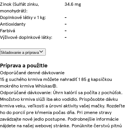
Zinok (Sulfát zinku,
34.6 mg
monohydrát):
Doplnkové látky v 1 kg:
-
Antioxidanty
-
Farbivá
-
Výživové doplnkové látky:
-
Skladovanie a príprava
Príprava a použitie
Odporúčané denné dávkovanie
15 g suchého krmiva môžete nahradiť 1 85 g kapsičkou
mokrého krmiva Whiskas®.
Odporúčané dávkovanie: Úhrn kalórií sa počíta z pochúťok.
Množstvo krmiva slúži iba ako vodidlo. Prispôsobte dávku
krmiva veku, veľkosti a úrovni aktivity vašej mačky. Rozdeľte
ho do porcií pre kŕmenia počas dňa. Pri zmene stravy
zavádzajte nové jedlo postupne. Podrobnejšie informácie
nájdete na našej webovej stránke. Ponúknite čerstvú pitnú