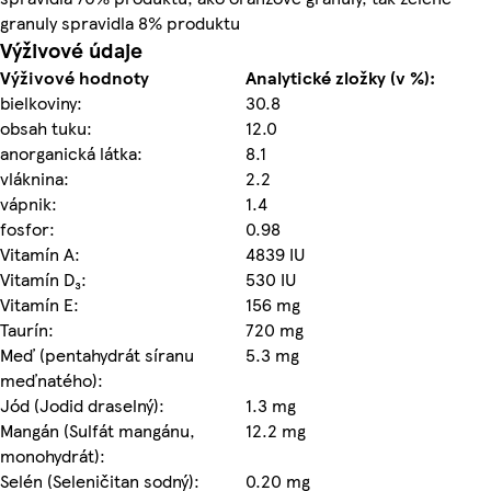
granuly spravidla 8% produktu
Výživové údaje
Výživové hodnoty
Analytické zložky (v %):
bielkoviny:
30.8
obsah tuku:
12.0
anorganická látka:
8.1
vláknina:
2.2
vápnik:
1.4
fosfor:
0.98
Vitamín A:
4839 IU
Vitamín D₃:
530 IU
Vitamín E:
156 mg
Taurín:
720 mg
Meď (pentahydrát síranu
5.3 mg
meďnatého):
Jód (Jodid draselný):
1.3 mg
Mangán (Sulfát mangánu,
12.2 mg
monohydrát):
Selén (Seleničitan sodný):
0.20 mg