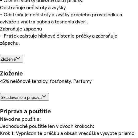
- Osvieži všetky dôležité časti práčky.
Odstraňuje nečistoty a zvyšky
- Odstraňuje nečistoty a zvyšky pracieho prostriedku a
aviváže z vnútra bubna a tesnenia dverí.
Zabraňuje zápachu
- Prášok zaisťuje hĺbkové čistenie práčky a zabraňuje
zápachu.
Zloženie
Zloženie
<5% neiónové tenzidy, fosfonáty, Parfumy
Skladovanie a príprava
Príprava a použitie
Návod na použitie:
Jednoduché použitie len v dvoch krokoch:
Krok 1: Vyprázdnite práčku a obsah vrecúška vysypte priamo