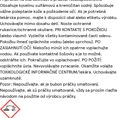
Obsahuje kyselinu sulfámovú a kremičitan sodný. Spôsobuje
vážne poleptanie kože a poškodenie očí. Ak je potrebná
lekárska pomoc, majte k dispozícii obal alebo etiketu výrobku.
Uchovávajte mimo dosahu detí. Noste ochranné
rukavice/ochranné okuliare. PRI KONTAKTE S POKOŽKOU
(alebo vlasmi): Vyzlečte všetky kontaminované časti odevu.
Pokožku ihneď opláchnite vodou [alebo sprchou]. PO
ZASIAHNUTÍ OČÍ: Niekoľko minút ich opatrne vyplachujte
vodou. Ak používate kontaktné šošovky a je to možné,
odstráňte ich. Pokračujte vo vyplachovaní. PO POŽITÍ:
vypláchnite ústa. Nevyvolávajte zvracanie. Okamžite volajte
TOXIKOLOGICKÉ INFORMAČNÉ CENTRUM/lekára. Uchovávajte
uzamknuté.
Pozor: Nepoužívajte, ak je bubon práčky smaltovaný.
Nepoužívajte, ak sú práčky smaltované, vždy sa prosím riaďte
návodom na použitie od výrobcu práčky.