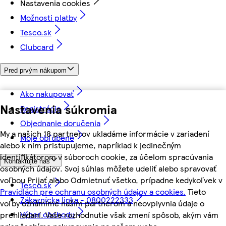
Nastavenia cookies
Možnosti platby
Tesco.sk
Clubcard
Pred prvým nákupom
Ako nakupovať
Nastavenia súkromia
Registrácia
Objednanie doručenia
My a našich 18 partnerov ukladáme informácie v zariadení
Moje obľúbené
alebo k nim pristupujeme, napríklad k jedinečným
identifikátorom v súboroch cookie, za účelom spracúvania
Kontaktujte nás
osobných údajov. Svoj súhlas môžete udeliť alebo spravovať
voľbou Prijať alebo Odmietnuť všetko, prípadne kedykoľvek v
Tesco.sk
Pravidlách pre ochranu osobných údajov a cookies.
Tieto
Zákaznícka linka - 0800222333
voľby oznámime našim partnerom a neovplyvnia údaje o
Výber obchodu
prehliadaní. Vaše rozhodnutie však zmení spôsob, akým vám