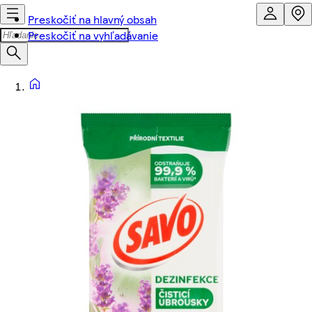
Preskočiť na hlavný obsah
Preskočiť na vyhľadávanie