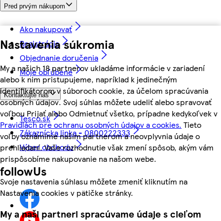
Pred prvým nákupom
Ako nakupovať
Nastavenia súkromia
Registrácia
Objednanie doručenia
My a našich 18 partnerov ukladáme informácie v zariadení
Moje obľúbené
alebo k nim pristupujeme, napríklad k jedinečným
identifikátorom v súboroch cookie, za účelom spracúvania
Kontaktujte nás
osobných údajov. Svoj súhlas môžete udeliť alebo spravovať
voľbou Prijať alebo Odmietnuť všetko, prípadne kedykoľvek v
Tesco.sk
Pravidlách pre ochranu osobných údajov a cookies.
Tieto
Zákaznícka linka - 0800222333
voľby oznámime našim partnerom a neovplyvnia údaje o
Výber obchodu
prehliadaní. Vaše rozhodnutie však zmení spôsob, akým vám
prispôsobíme nakupovanie na našom webe.
followUs
Svoje nastavenia súhlasu môžete zmeniť kliknutím na
Nastavenia cookies v pätičke stránky.
My a naši partneri spracúvame údaje s cieľom