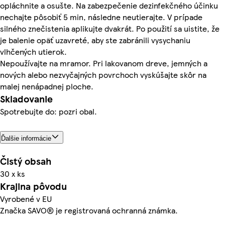
opláchnite a osušte. Na zabezpečenie dezinfekčného účinku
nechajte pôsobiť 5 min, následne neutierajte. V prípade
silného znečistenia aplikujte dvakrát. Po použití sa uistite, že
je balenie opäť uzavreté, aby ste zabránili vysychaniu
vlhčených utierok.
Nepoužívajte na mramor. Pri lakovanom dreve, jemných a
nových alebo nezvyčajných povrchoch vyskúšajte skôr na
malej nenápadnej ploche.
Skladovanie
Spotrebujte do: pozri obal.
Ďalšie informácie
Čistý obsah
30 x ks
Krajina pôvodu
Vyrobené v EU
Značka SAVO® je registrovaná ochranná známka.