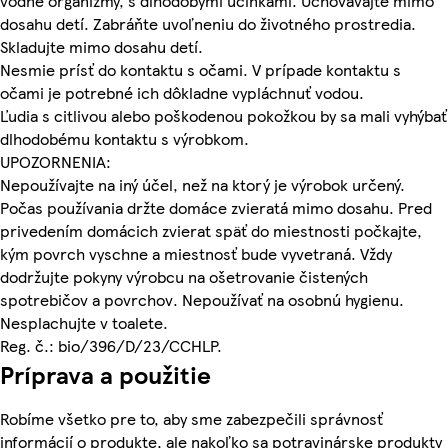
vodné organizmy, s dlhodobými účinkami. Uchovávajte mimo
dosahu detí. Zabráňte uvoľneniu do životného prostredia.
Skladujte mimo dosahu detí.
Nesmie prísť do kontaktu s očami. V prípade kontaktu s
očami je potrebné ich dôkladne vypláchnuť vodou.
Ľudia s citlivou alebo poškodenou pokožkou by sa mali vyhýbať
dlhodobému kontaktu s výrobkom.
UPOZORNENIA:
Nepoužívajte na iný účel, než na ktorý je výrobok určený.
Počas používania držte domáce zvieratá mimo dosahu. Pred
privedením domácich zvierat späť do miestnosti počkajte,
kým povrch vyschne a miestnosť bude vyvetraná. Vždy
dodržujte pokyny výrobcu na ošetrovanie čistených
spotrebičov a povrchov. Nepoužívať na osobnú hygienu.
Nesplachujte v toalete.
Reg. č.: bio/396/D/23/CCHLP.
Príprava a použitie
Robíme všetko pre to, aby sme zabezpečili správnosť
informácií o produkte, ale nakoľko sa potravinárske produkty