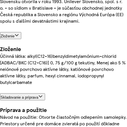
Slovensku otvorila v roku 1993. Unilever Slovensko, spol. s r.
o. - so sídlom v Bratislave - je súčasťou obchodnej jednotky
Česká republika a Slovensko a regiónu Východná Európa (EE)
spolu s ďalšími devätnástimi krajinami.
Zloženie
Zloženie
Účinná látka: alkyl(C12-16)benzyldimetylamónium-chlorid
[ADBAC/BKC (C12-C16)] 0, 75 g/100 g tekutiny, Menej ako 5 %
neiónové povrchovo aktívne látky, katiónové povrchovo
aktívne látky, parfum, hexyl cinnamal, iodopropynyl
butylcarbamate
Skladovanie a príprava
Príprava a použitie
Návod na použitie: Otvorte čiastočným odlepením samolepky.
Priestory určené pre domáce zvieratá po použití dôkladne