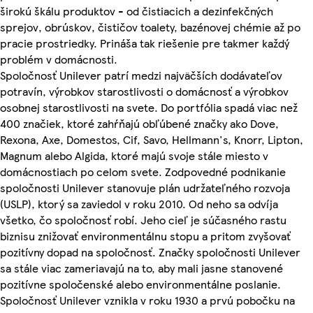
širokú škálu produktov - od čistiacich a dezinfekčných
sprejov, obrúskov, čističov toalety, bazénovej chémie až po
pracie prostriedky. Prináša tak riešenie pre takmer každý
problém v domácnosti.
Spoločnosť Unilever patrí medzi najväčších dodávateľov
potravín, výrobkov starostlivosti o domácnosť a výrobkov
osobnej starostlivosti na svete. Do portfólia spadá viac než
400 značiek, ktoré zahŕňajú obľúbené značky ako Dove,
Rexona, Axe, Domestos, Cif, Savo, Hellmann's, Knorr, Lipton,
Magnum alebo Algida, ktoré majú svoje stále miesto v
domácnostiach po celom svete. Zodpovedné podnikanie
spoločnosti Unilever stanovuje plán udržateľného rozvoja
(USLP), ktorý sa zaviedol v roku 2010. Od neho sa odvíja
všetko, čo spoločnosť robí. Jeho cieľ je súčasného rastu
biznisu znižovať environmentálnu stopu a pritom zvyšovať
pozitívny dopad na spoločnosť. Značky spoločnosti Unilever
sa stále viac zameriavajú na to, aby mali jasne stanovené
pozitívne spoločenské alebo environmentálne poslanie.
Spoločnosť Unilever vznikla v roku 1930 a prvú pobočku na