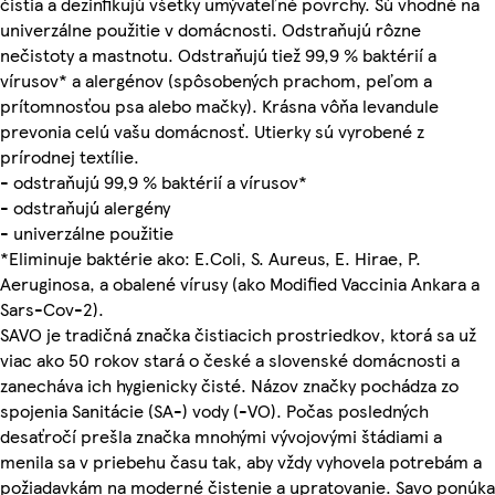
čistia a dezinfikujú všetky umývateľné povrchy. Sú vhodné na
univerzálne použitie v domácnosti. Odstraňujú rôzne
nečistoty a mastnotu. Odstraňujú tiež 99,9 % baktérií a
vírusov* a alergénov (spôsobených prachom, peľom a
prítomnosťou psa alebo mačky). Krásna vôňa levandule
prevonia celú vašu domácnosť. Utierky sú vyrobené z
prírodnej textílie.
- odstraňujú 99,9 % baktérií a vírusov*
- odstraňujú alergény
- univerzálne použitie
*Eliminuje baktérie ako: E.Coli, S. Aureus, E. Hirae, P.
Aeruginosa, a obalené vírusy (ako Modified Vaccinia Ankara a
Sars-Cov-2).
SAVO je tradičná značka čistiacich prostriedkov, ktorá sa už
viac ako 50 rokov stará o české a slovenské domácnosti a
zanecháva ich hygienicky čisté. Názov značky pochádza zo
spojenia Sanitácie (SA-) vody (-VO). Počas posledných
desaťročí prešla značka mnohými vývojovými štádiami a
menila sa v priebehu času tak, aby vždy vyhovela potrebám a
požiadavkám na moderné čistenie a upratovanie. Savo ponúka