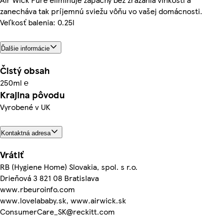
zanecháva tak príjemnú sviežu vôňu vo vašej domácnosti.
Veľkosť balenia: 0.25l
Ďalšie informácie
Čistý obsah
250ml ℮
Krajina pôvodu
Vyrobené v UK
Kontaktná adresa
Vrátiť
RB (Hygiene Home) Slovakia, spol. s r.o.
Drieňová 3 821 08 Bratislava
www.rbeuroinfo.com
www.lovelababy.sk, www.airwick.sk
ConsumerCare_SK@reckitt.com