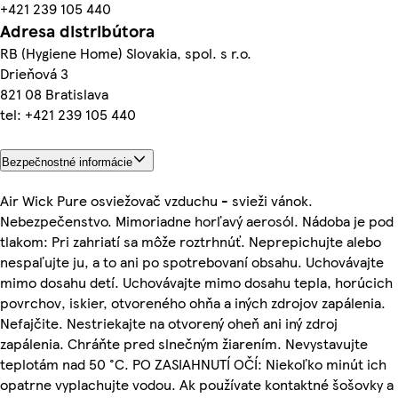
+421 239 105 440
Adresa distribútora
RB (Hygiene Home) Slovakia, spol. s r.o.
Drieňová 3
821 08 Bratislava
tel: +421 239 105 440
Bezpečnostné informácie
Air Wick Pure osviežovač vzduchu - svieži vánok.
Nebezpečenstvo. Mimoriadne horľavý aerosól. Nádoba je pod
tlakom: Pri zahriatí sa môže roztrhnúť. Neprepichujte alebo
nespaľujte ju, a to ani po spotrebovaní obsahu. Uchovávajte
mimo dosahu detí. Uchovávajte mimo dosahu tepla, horúcich
povrchov, iskier, otvoreného ohňa a iných zdrojov zapálenia.
Nefajčite. Nestriekajte na otvorený oheň ani iný zdroj
zapálenia. Chráňte pred slnečným žiarením. Nevystavujte
teplotám nad 50 °C. PO ZASIAHNUTÍ OČÍ: Niekoľko minút ich
opatrne vyplachujte vodou. Ak používate kontaktné šošovky a