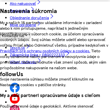
Ako nakupovať
Nastavenia súkromia
Registrácia
Objednanie doručenia
My a našich 18 partnerov ukladáme informácie v zariadení
Moje obľúbené
alebo k nim pristupujeme, napríklad k jedinečným
identifikátorom v súboroch cookie, za účelom spracúvania
Kontaktujte nás
osobných údajov. Svoj súhlas môžete udeliť alebo spravovať
voľbou Prijať alebo Odmietnuť všetko, prípadne kedykoľvek v
Tesco.sk
Pravidlách pre ochranu osobných údajov a cookies.
Tieto
Zákaznícka linka - 0800222333
voľby oznámime našim partnerom a neovplyvnia údaje o
Výber obchodu
prehliadaní. Vaše rozhodnutie však zmení spôsob, akým vám
prispôsobíme nakupovanie na našom webe.
followUs
Svoje nastavenia súhlasu môžete zmeniť kliknutím na
Nastavenia cookies v pätičke stránky.
My a naši partneri spracúvame údaje s cieľom
Používať presné údaje o geolokácii. Aktívne skenovať