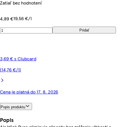
Zatiaľ bez hodnotení
19,56 €/l
4,89 €
Pridať
3,69 € s Clubcard
(14,76 €/l)
Cena je platná do 17. 8. 2026
Popis produktu
Popis
Air Wick Pure eliminuje zápachy bez zrážania vlhkosti a