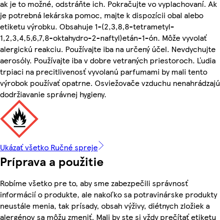
ak je to možné, odstráňte ich. Pokračujte vo vyplachovaní. Ak
je potrebná lekárska pomoc, majte k dispozícii obal alebo
etiketu výrobku. Obsahuje 1-(2,3,8,8-tetrametyl-
1,2,3,4,5,6,7,8-oktahydro-2-naftyl)etán-1-ón. Môže vyvolať
alergickú reakciu. Používajte iba na určený účel. Nevdychujte
aerosóly. Používajte iba v dobre vetraných priestoroch. Ľudia
trpiaci na precitlivenosť vyvolanú parfumami by mali tento
výrobok používať opatrne. Osviežovače vzduchu nenahrádzajú
dodržiavanie správnej hygieny.
Ukázať všetko Ručné spreje
Príprava a použitie
Robíme všetko pre to, aby sme zabezpečili správnosť
informácií o produkte, ale nakoľko sa potravinárske produkty
neustále menia, tak prísady, obsah výživy, diétnych zložiek a
alergénov sa môžu zmeniť. Mali by ste si vždy prečítať etiketu