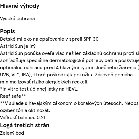
Hlavné výhody
Vysoká ochrana
Popis
Detské mlieko na opaľovanie v spreji SPF 30
Astrid Sun je iný
Astrid Sun ponúka oveľa viac než len základnú ochranu proti s
Zohľadňuje špeciálne dermatologické potreby detí a poskytuj
optimálnu ochranu pred 4 hlavnými typmi slnečného žiarenia 
UVB, VL*, IRA), ktoré poškodzujú pokožku. Zároveň pomáha
minimalizovať riziko alergických reakcií.
*In vitro test účinnej látky na HEVL.
Reef safe**
**V súlade s havajským zákonom o koralových útesoch. Neobs
oxybenzón a oktinoxát.
Veľkosť balenia: 0.2l
Logá tretích strán
Zelený bod