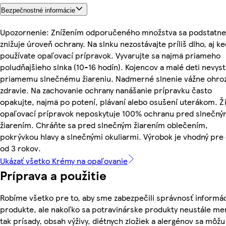
Bezpečnostné informácie
Upozornenie: Znížením odporučeného množstva sa podstatne
znižuje úroveň ochrany. Na slnku nezostávajte príliš dlho, aj k
používate opaľovací prípravok. Vyvarujte sa najmä priameho
poludňajšieho slnka (10-16 hodín). Kojencov a malé deti nevyst
priamemu slnečnému žiareniu. Nadmerné slnenie vážne ohro
zdravie. Na zachovanie ochrany nanášanie prípravku často
opakujte, najmä po potení, plávaní alebo osušení uterákom. Ž
opaľovací prípravok neposkytuje 100% ochranu pred slnečn
žiarením. Chráňte sa pred slnečným žiarením oblečením,
pokrývkou hlavy a slnečnými okuliarmi. Výrobok je vhodný pre 
od 3 rokov.
Ukázať všetko Krémy na opaľovanie
Príprava a použitie
Robíme všetko pre to, aby sme zabezpečili správnosť informác
produkte, ale nakoľko sa potravinárske produkty neustále me
tak prísady, obsah výživy, diétnych zložiek a alergénov sa môžu