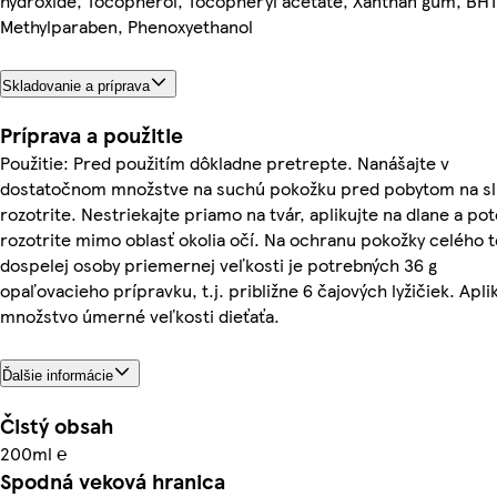
hydroxide, Tocopherol, Tocopheryl acetate, Xanthan gum, BHT
Methylparaben, Phenoxyethanol
Skladovanie a príprava
Príprava a použitie
Použitie: Pred použitím dôkladne pretrepte. Nanášajte v
dostatočnom množstve na suchú pokožku pred pobytom na sl
rozotrite. Nestriekajte priamo na tvár, aplikujte na dlane a po
rozotrite mimo oblasť okolia očí. Na ochranu pokožky celého t
dospelej osoby priemernej veľkosti je potrebných 36 g
opaľovacieho prípravku, t.j. približne 6 čajových lyžičiek. Apli
množstvo úmerné veľkosti dieťaťa.
Ďalšie informácie
Čistý obsah
200ml ℮
Spodná veková hranica