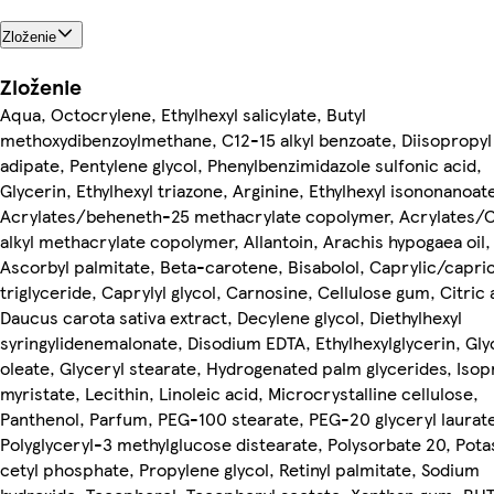
Zloženie
Zloženie
Aqua, Octocrylene, Ethylhexyl salicylate, Butyl
methoxydibenzoylmethane, C12-15 alkyl benzoate, Diisopropyl
adipate, Pentylene glycol, Phenylbenzimidazole sulfonic acid,
Glycerin, Ethylhexyl triazone, Arginine, Ethylhexyl isononanoat
Acrylates/beheneth-25 methacrylate copolymer, Acrylates/
alkyl methacrylate copolymer, Allantoin, Arachis hypogaea oil,
Ascorbyl palmitate, Beta-carotene, Bisabolol, Caprylic/capri
triglyceride, Caprylyl glycol, Carnosine, Cellulose gum, Citric 
Daucus carota sativa extract, Decylene glycol, Diethylhexyl
syringylidenemalonate, Disodium EDTA, Ethylhexylglycerin, Gly
oleate, Glyceryl stearate, Hydrogenated palm glycerides, Isop
myristate, Lecithin, Linoleic acid, Microcrystalline cellulose,
Panthenol, Parfum, PEG-100 stearate, PEG-20 glyceryl laurat
Polyglyceryl-3 methylglucose distearate, Polysorbate 20, Pot
cetyl phosphate, Propylene glycol, Retinyl palmitate, Sodium