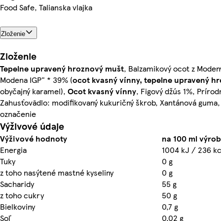
Food Safe, Talianska vlajka
Zloženie
Zloženie
Tepelne upravený hroznový mušt
, Balzamikový ocot z Moden
Modena IGP" * 39% (
ocot kvasný vínny, tepelne upravený h
obyčajný karamel),
Ocot kvasný vínny
, Figový džús 1%, Prírod
Zahusťovādlo: modifikovaný kukuričný škrob, Xantánová guma
označenie
Výživové údaje
Výživové hodnoty
na 100 ml výrob
Energia
1004 kJ / 236 kc
Tuky
0 g
z toho nasýtené mastné kyseliny
0 g
Sacharidy
55 g
z toho cukry
50 g
Bielkoviny
0,7 g
Soľ
0,02 g