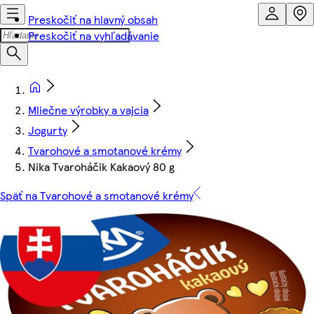
Preskočiť na hlavný obsah
Preskočiť na vyhľadávanie
Mliečne výrobky a vajcia
Jogurty
Tvarohové a smotanové krémy
Nika Tvaroháčik Kakaový 80 g
Späť na Tvarohové a smotanové krémy