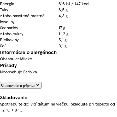
Energia
616 kJ / 147 kcal
Tuky
6,5 g
z toho nasýtené mastné
4,3 g
kyseliny
Sacharidy
17 g
z toho cukry
11,2 g
Bielkoviny
5,1 g
Soľ
0,1 g
Informácie o alergénoch
Obsahuje: Mlieko
Prísady
Neobsahuje Farbivá
Skladovanie a príprava
Skladovanie
Spotrebujte do: viď dátum na viečku. Skladujte pri teplote od
+2 °C + 8 °C.