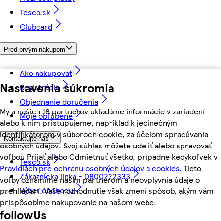
Tesco.sk
Clubcard
Pred prvým nákupom
Ako nakupovať
Nastavenia súkromia
Registrácia
Objednanie doručenia
My a našich 18 partnerov ukladáme informácie v zariadení
Moje obľúbené
alebo k nim pristupujeme, napríklad k jedinečným
identifikátorom v súboroch cookie, za účelom spracúvania
Kontaktujte nás
osobných údajov. Svoj súhlas môžete udeliť alebo spravovať
voľbou Prijať alebo Odmietnuť všetko, prípadne kedykoľvek v
Tesco.sk
Pravidlách pre ochranu osobných údajov a cookies.
Tieto
Zákaznícka linka - 0800222333
voľby oznámime našim partnerom a neovplyvnia údaje o
Výber obchodu
prehliadaní. Vaše rozhodnutie však zmení spôsob, akým vám
prispôsobíme nakupovanie na našom webe.
followUs