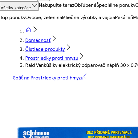
Nakupujte teraz
Obľúbené
Špeciálne ponuky
O
Všetky kategórie
Top ponuky
Ovocie, zelenina
Mliečne výrobky a vajcia
Pekáreň
Mä
Domácnosť
Čistiace produkty
Prostriedky proti hmyzu
Raid Vankúšiky elektrický odparovač náplň 30 x 0,74
Späť na Prostriedky proti hmyzu