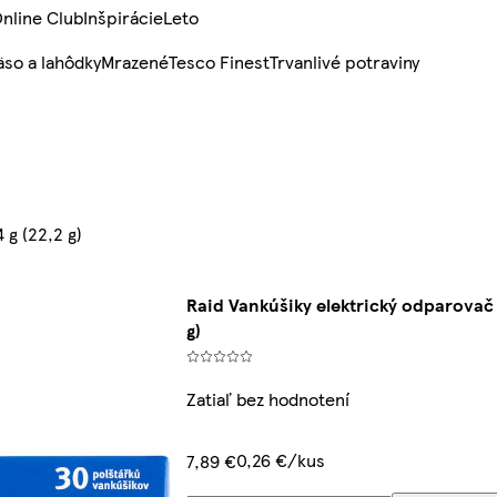
nline Club
Inšpirácie
Leto
so a lahôdky
Mrazené
Tesco Finest
Trvanlivé potraviny
 g (22,2 g)
Raid Vankúšiky elektrický odparovač 
g)
Zatiaľ bez hodnotení
0,26 €/kus
7,89 €