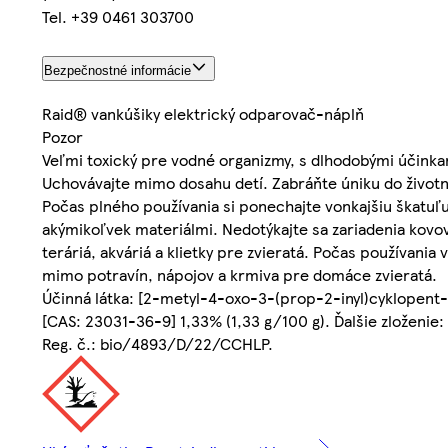
Tel. +39 0461 303700
Bezpečnostné informácie
Raid® vankúšiky elektrický odparovač-náplň
Pozor
Veľmi toxický pre vodné organizmy, s dlhodobými účinkam
Uchovávajte mimo dosahu detí. Zabráňte úniku do životn
Počas plného používania si ponechajte vonkajšiu škatuľ
akýmikoľvek materiálmi. Nedotýkajte sa zariadenia kovo
teráriá, akváriá a klietky pre zvieratá. Počas používania
mimo potravín, nápojov a krmiva pre domáce zvieratá.
Účinná látka: [2-metyl-4-oxo-3-(prop-2-inyl)cyklopent-
[CAS: 23031-36-9] 1,33% (1,33 g/100 g). Ďalšie zloženie
Reg. č.: bio/4893/D/22/CCHLP.