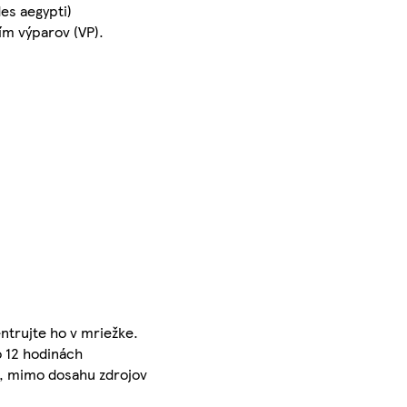
es aegypti)
ím výparov (VP).
entrujte ho v mriežke.
o 12 hodinách
e, mimo dosahu zdrojov