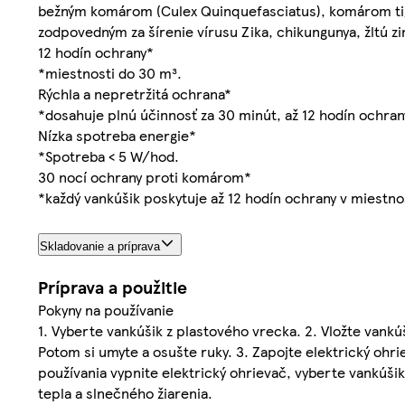
bežným komárom (Culex Quinquefasciatus), komárom tig
zodpovedným za šírenie vírusu Zika, chikungunya, žltú 
12 hodín ochrany*
*miestnosti do 30 m³.
Rýchla a nepretržitá ochrana*
*dosahuje plnú účinnosť za 30 minút, až 12 hodín ochran
Nízka spotreba energie*
*Spotreba < 5 W/hod.
30 nocí ochrany proti komárom*
*každý vankúšik poskytuje až 12 hodín ochrany v miestno
Skladovanie a príprava
Príprava a použitie
Pokyny na používanie
1. Vyberte vankúšik z plastového vrecka. 2. Vložte vankú
Potom si umyte a osušte ruky. 3. Zapojte elektrický ohr
používania vypnite elektrický ohrievač, vyberte vankúš
tepla a slnečného žiarenia.