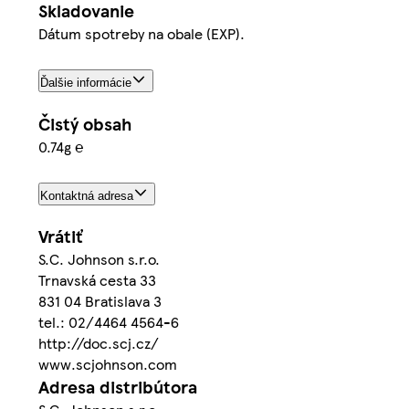
Skladovanie
Dátum spotreby na obale (EXP).
Ďalšie informácie
Čistý obsah
0.74g ℮
Kontaktná adresa
Vrátiť
S.C. Johnson s.r.o.
Trnavská cesta 33
831 04 Bratislava 3
tel.: 02/4464 4564-6
http://doc.scj.cz/
www.scjohnson.com
Adresa distribútora