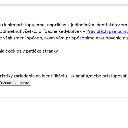
bo k nim pristupujeme, napríklad k jedinečným identifikátoro
o Odmietnuť všetko, prípadne kedykoľvek v
Pravidlách pre ochr
tie však zmení spôsob, akým vám prispôsobíme nakupovanie n
ia cookies v pätičke stránky.
istiky zariadenia na identifikáciu. Ukladať a/alebo pristupova
Zoznam partnerov