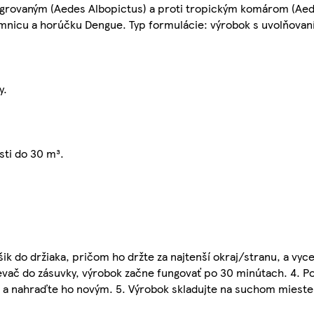
rovaným (Aedes Albopictus) a proti tropickým komárom (Aed
zimnicu a horúčku Dengue. Typ formulácie: výrobok s uvolňovan
y.
sti do 30 m³.
šik do držiaka, pričom ho držte za najtenší okraj/stranu, a vyc
ievač do zásuvky, výrobok začne fungovať po 30 minútach. 4. P
ik a nahraďte ho novým. 5. Výrobok skladujte na suchom miest