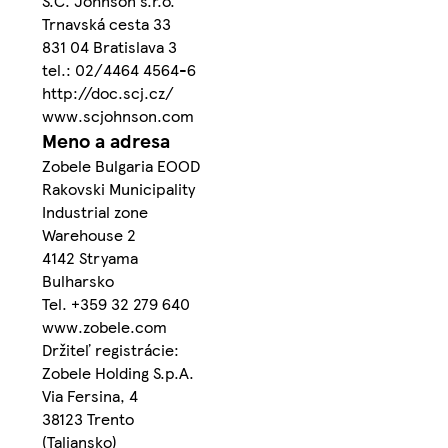
S.C. Johnson s.r.o.
Trnavská cesta 33
831 04 Bratislava 3
tel.: 02/4464 4564-6
http://doc.scj.cz/
www.scjohnson.com
Meno a adresa
Zobele Bulgaria EOOD
Rakovski Municipality
Industrial zone
Warehouse 2
4142 Stryama
Bulharsko
Tel. +359 32 279 640
www.zobele.com
Držiteľ registrácie:
Zobele Holding S.p.A.
Via Fersina, 4
38123 Trento
(Taliansko)