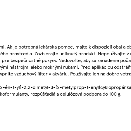
i. Ak je potrebná lekárska pomoc, majte k dispozícií obal ale
ého prostredia. Zozbierajte uniknutý produkt. Nepoužívajte v
u pre bezpečnostné pokyny. Nedovoľte, aby sa zariadenie poča
vými nástrojmi alebo mokrými rukami. Pred aplikáciou odstráň
 vypnite vzduchový filter v akváriu. Používajte len na dobre vet
2-én-1-yl]-2,2-dimetyl-3-(2-metylprop-1-enyl)cyklopropánkar
: koformulanty, rozpúšťadlá a celulózová podpora do 100 g.