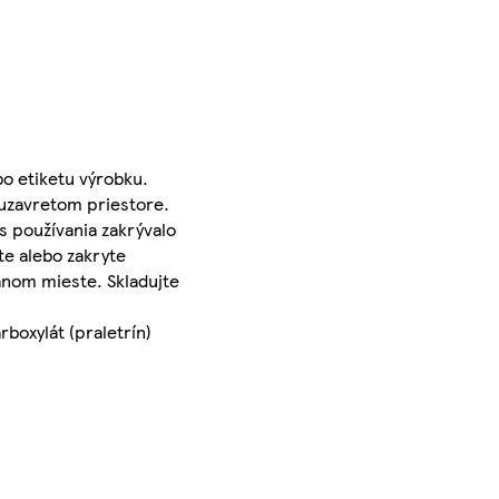
bo etiketu výrobku.
 uzavretom priestore.
s používania zakrývalo
te alebo zakryte
ranom mieste. Skladujte
boxylát (praletrín)