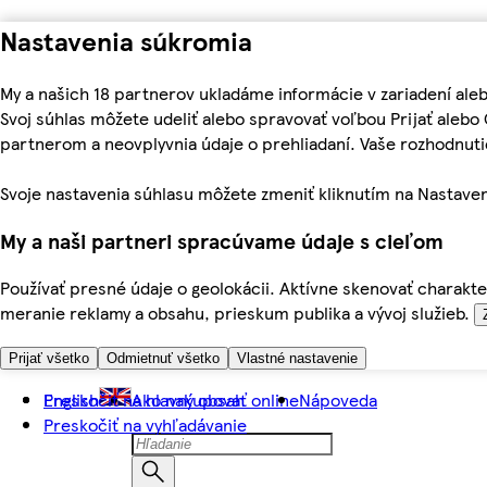
Nastavenia súkromia
My a našich 18 partnerov ukladáme informácie v zariadení ale
Svoj súhlas môžete udeliť alebo spravovať voľbou Prijať aleb
partnerom a neovplyvnia údaje o prehliadaní. Vaše rozhodnu
Svoje nastavenia súhlasu môžete zmeniť kliknutím na Nastaven
My a naši partneri spracúvame údaje s cieľom
Používať presné údaje o geolokácii. Aktívne skenovať charakter
meranie reklamy a obsahu, prieskum publika a vývoj služieb.
Prijať všetko
Odmietnuť všetko
Vlastné nastavenie
Preskočiť na hlavný obsah
English
Ako nakupovať online
Nápoveda
Preskočiť na vyhľadávanie