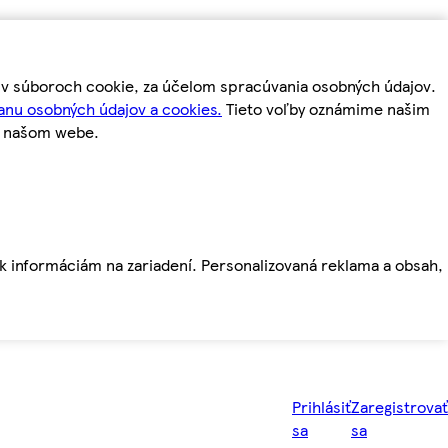
m v súboroch cookie, za účelom spracúvania osobných údajov.
anu osobných údajov a cookies.
Tieto voľby oznámime našim
a našom webe.
ť k informáciám na zariadení. Personalizovaná reklama a obsah,
Prihlásiť
Zaregistrovať
sa
sa