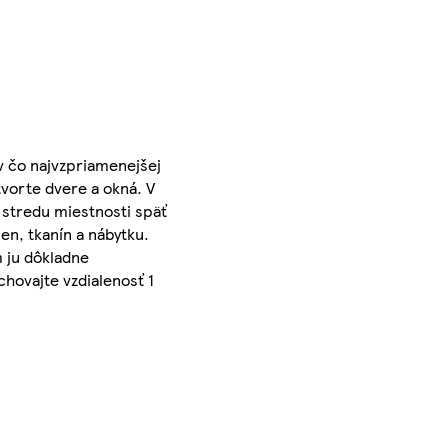
v čo najvzpriamenejšej
tvorte dvere a okná. V
 stredu miestnosti späť
en, tkanín a nábytku.
 ju dôkladne
chovajte vzdialenosť 1