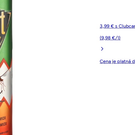
3,99 € s Clubca
(9,98 €/l)
Cena je platná d