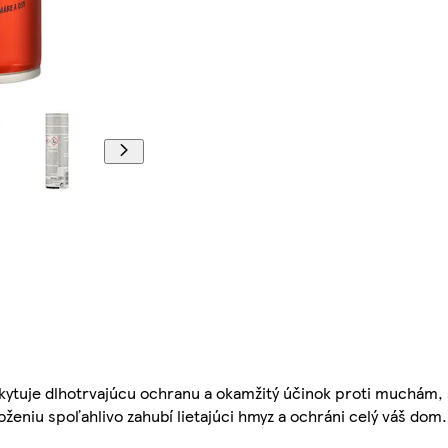
poskytuje dlhotrvajúcu ochranu a okamžitý účinok proti muchá
eniu spoľahlivo zahubí lietajúci hmyz a ochráni celý váš dom.