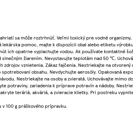
ahriatí sa môže roztrhnúť. Veľmi toxický pre vodné organizmy,
lekárska pomoc, majte k dispozícii obal alebo etiketu výrobku
nút ich opatrne vyplachujte vodou. Ak používate kontaktné šoš
ed slnečným žiarením. Nevystavujte teplotám nad 50 ℃. Uchov
 zdrojov vznietenia. Zákaz fajčenia. Nestriekajte na otvorený o
 po spotrebovaní obsahu. Nevdychujte aerosóly. Opakovaná exp
návodu. Nestriekajte na osoby a zvieratá. Uchovávajte mimo d
yte potraviny, zariadenia k príprave potravín a nádoby. Nestrie
ryte teráriá, akváriá, a zvieracie klietky. Pri postreku vypnit
nu v 100 g práškového prípravku.