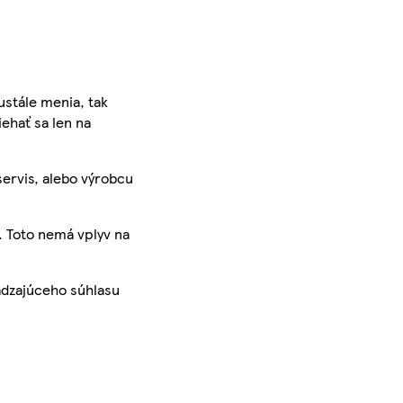
ustále menia, tak
iehať sa len na
servis, alebo výrobcu
. Toto nemá vplyv na
ádzajúceho súhlasu