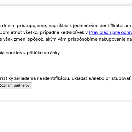
bo k nim pristupujeme, napríklad k jedinečným identifikátoro
o Odmietnuť všetko, prípadne kedykoľvek v
Pravidlách pre ochr
tie však zmení spôsob, akým vám prispôsobíme nakupovanie n
ia cookies v pätičke stránky.
istiky zariadenia na identifikáciu. Ukladať a/alebo pristupova
Zoznam partnerov