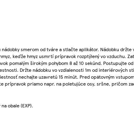
u nádobky smerom od tváre a stlačte aplikátor. Nádobku držte 
 hmyz, keďže hmyz usmrtí prípravok rozptýlený vo vzduchu. Za
ravok pomalým širokým pohybom 8 až 10 sekúnd. Postupujte od
stnosti. Držte nádobku vo vzdialenosti 1m od interiérových sti
Miestnosť nechajte uzavretú 15 minút. Pred opätovným vstupom
jte prípravok priamo napr. na poletujúce osy, sršne, pričom za
na obale (EXP).