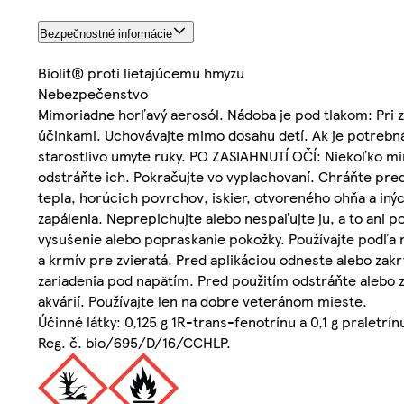
Bezpečnostné informácie
Biolit® proti lietajúcemu hmyzu
Nebezpečenstvo
Mimoriadne horľavý aerosól. Nádoba je pod tlakom: Pri z
účinkami. Uchovávajte mimo dosahu detí. Ak je potrebná 
starostlivo umyte ruky. PO ZASIAHNUTÍ OČÍ: Niekoľko mi
odstráňte ich. Pokračujte vo vyplachovaní. Chráňte pr
tepla, horúcich povrchov, iskier, otvoreného ohňa a iných
zapálenia. Neprepichujte alebo nespaľujte ju, a to ani
vysušenie alebo popraskanie pokožky. Používajte podľa 
a krmív pre zvieratá. Pred aplikáciou odneste alebo zakr
zariadenia pod napätím. Pred použitím odstráňte alebo zak
akvárií. Používajte len na dobre veteránom mieste.
Účinné látky: 0,125 g 1R-trans-fenotrínu a 0,1 g praletrí
Reg. č. bio/695/D/16/CCHLP.