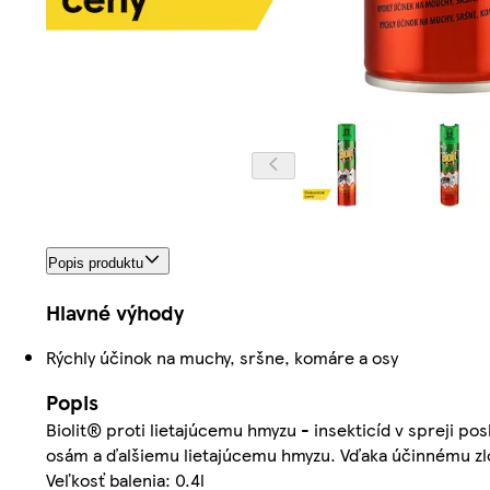
Popis produktu
Hlavné výhody
Rýchly účinok na muchy, sršne, komáre a osy
Popis
Biolit® proti lietajúcemu hmyzu - insekticíd v spreji 
osám a ďalšiemu lietajúcemu hmyzu. Vďaka účinnému zlož
Veľkosť balenia: 0.4l