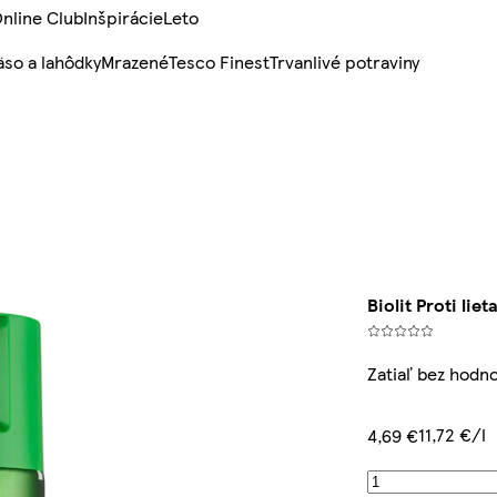
nline Club
Inšpirácie
Leto
so a lahôdky
Mrazené
Tesco Finest
Trvanlivé potraviny
Biolit Proti li
Zatiaľ bez hodn
11,72 €/l
4,69 €