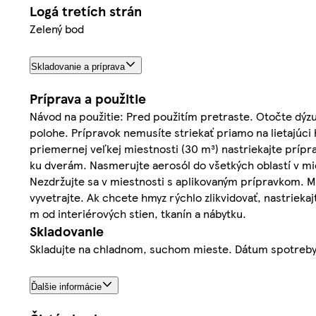
Logá tretích strán
Zelený bod
Skladovanie a príprava
Príprava a použitie
Návod na použitie: Pred použitím pretraste. Otočte dýz
polohe. Prípravok nemusíte striekať priamo na lietajúci
priemernej veľkej miestnosti (30 m³) nastriekajte príp
ku dverám. Nasmerujte aerosól do všetkých oblastí v mie
Nezdržujte sa v miestnosti s aplikovaným prípravkom. 
vyvetrajte. Ak chcete hmyz rýchlo zlikvidovať, nastrieka
m od interiérových stien, tkanín a nábytku.
Skladovanie
Skladujte na chladnom, suchom mieste. Dátum spotreby 
Ďalšie informácie