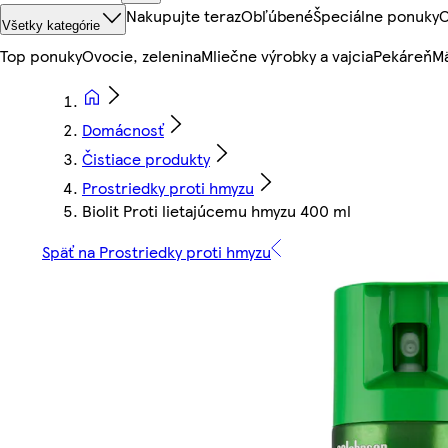
Nakupujte teraz
Obľúbené
Špeciálne ponuky
O
Všetky kategórie
Top ponuky
Ovocie, zelenina
Mliečne výrobky a vajcia
Pekáreň
Mä
Domácnosť
Čistiace produkty
Prostriedky proti hmyzu
Biolit Proti lietajúcemu hmyzu 400 ml
Späť na Prostriedky proti hmyzu