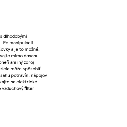
 s dlhodobými
. Po manipulácii
ovky a je to možné,
ávajte mimo dosahu
heň ani iný zdroj
ozícia môže spôsobiť
osahu potravín, nápojov
kajte na elektrické
e vzduchový filter