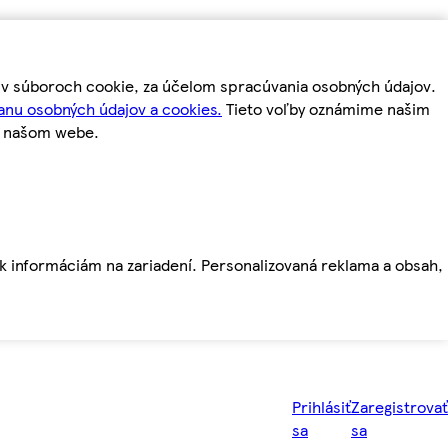
m v súboroch cookie, za účelom spracúvania osobných údajov.
anu osobných údajov a cookies.
Tieto voľby oznámime našim
a našom webe.
ť k informáciám na zariadení. Personalizovaná reklama a obsah,
Prihlásiť
Zaregistrovať
sa
sa