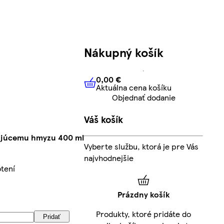
Nákupný košík
0,00 €
Aktuálna cena košíku
0,00 €
Aktuálna cena košíku
Objednať dodanie
Váš košík
etajúcemu hmyzu 400 ml
Vyberte službu, ktorá je pre Vás
najvhodnejšie
otení
Prázdny košík
Produkty, ktoré pridáte do
Pridať