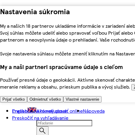
Nastavenia súkromia
My a našich 18 partnerov ukladáme informácie v zariadení ale
Svoj súhlas môžete udeliť alebo spravovať voľbou Prijať aleb
partnerom a neovplyvnia údaje o prehliadaní. Vaše rozhodnu
Svoje nastavenia súhlasu môžete zmeniť kliknutím na Nastaven
My a naši partneri spracúvame údaje s cieľom
Používať presné údaje o geolokácii. Aktívne skenovať charakter
meranie reklamy a obsahu, prieskum publika a vývoj služieb.
Prijať všetko
Odmietnuť všetko
Vlastné nastavenie
Preskočiť na hlavný obsah
English
Ako nakupovať online
Nápoveda
Preskočiť na vyhľadávanie