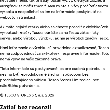
neustále menia, tak prísady, obsah výživy, diétnych zložiek a
alergénov sa môžu zmeniť. Mali by ste si vždy prečítať etiketu
výrobku a nespoliehať sa len na informácie poskytnuté na
webových stránkach.
Ak máte nejaké otázky alebo sa chcete poradiť o akýchkoľvek
výrobkoch značky Tesco, obráťte sa na Tesco zákaznícky
servis, alebo výrobcu výrobku, ak nie je výrobok značky Tesco.
Hoci informácie o výrobku sú pravidelne aktualizované, Tesco
nemá zodpovednosť za akékoľvek nesprávne informácie. Toto
nemá vplyv na Vaše zákonné práva.
Tieto informácie sú poskytované iba pre osobnú potrebu, a
nesmú byť reprodukované žiadnym spôsobom bez
predchádzajúceho súhlasu Tesco Stores Limited ani bez
náležitého potvrdenia.
© TESCO STORES SR, a.s. 2026
Zatiaľ bez recenzií