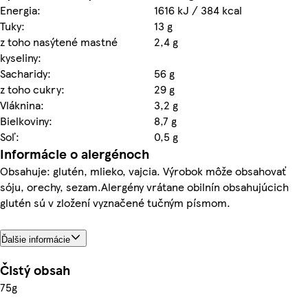
Energia:
1616 kJ / 384 kcal
Tuky:
13 g
z toho nasýtené mastné
2,4 g
kyseliny:
Sacharidy:
56 g
z toho cukry:
29 g
Vláknina:
3,2 g
Bielkoviny:
8,7 g
Soľ:
0,5 g
Informácie o alergénoch
Obsahuje: glutén, mlieko, vajcia. Výrobok môže obsahovať
sóju, orechy, sezam.Alergény vrátane obilnín obsahujúcich
glutén sú v zložení vyznačené tučným písmom.
Ďalšie informácie
Čistý obsah
75g