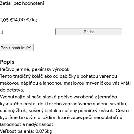
Zatiaľ bez hodnotení
14,00 €/kg
1,05 €
Pridať
Popis produktu
Popis
Pečivo jemné, pekársky výrobok
Tento tradičný koláč ako od babičky s bohatou varenou
makovou náplňou a lahodnou maslovou mrveničkou vás vráti
do detstva.
Vychutnajte si naše sladké pečivo vyrobené z jemného
kysnutého cesta, do ktorého zapracúvame sušenú srvátku,
sušený žĺtok, sušený bielok a sušený pšeničný kvások. Cesto
kypríme tekutým droždím, ktoré zabezpečí neodolateľnú
lahodnosť a nadýchanosť.
Veľkosť balenia: 0.075kg