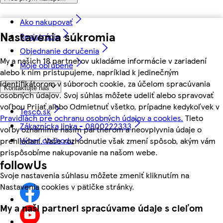
Ako nakupovať
Nastavenia súkromia
Registrácia
Objednanie doručenia
My a našich 18 partnerov ukladáme informácie v zariadení
Moje obľúbené
alebo k nim pristupujeme, napríklad k jedinečným
identifikátorom v súboroch cookie, za účelom spracúvania
Kontaktujte nás
osobných údajov. Svoj súhlas môžete udeliť alebo spravovať
voľbou Prijať alebo Odmietnuť všetko, prípadne kedykoľvek v
Tesco.sk
Pravidlách pre ochranu osobných údajov a cookies.
Tieto
Zákaznícka linka - 0800222333
voľby oznámime našim partnerom a neovplyvnia údaje o
Výber obchodu
prehliadaní. Vaše rozhodnutie však zmení spôsob, akým vám
prispôsobíme nakupovanie na našom webe.
followUs
Svoje nastavenia súhlasu môžete zmeniť kliknutím na
Nastavenia cookies v pätičke stránky.
My a naši partneri spracúvame údaje s cieľom