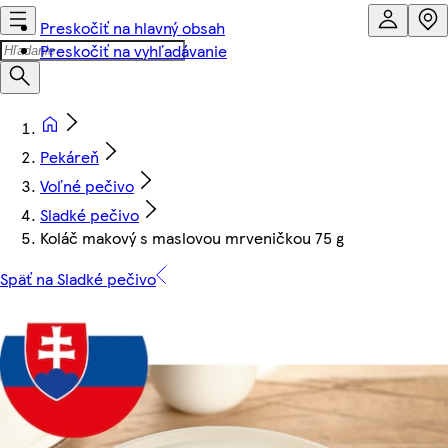
Preskočiť na hlavný obsah
Preskočiť na vyhľadávanie
Pekáreň
Voľné pečivo
Sladké pečivo
Koláč makový s maslovou mrveničkou 75 g
Späť na Sladké pečivo