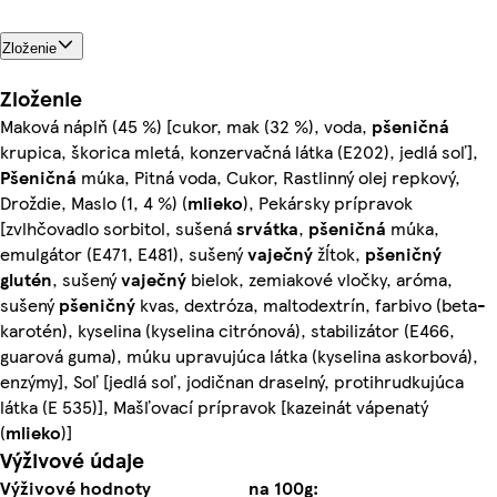
Zloženie
Zloženie
Maková náplň (45 %) [cukor, mak (32 %), voda,
pšeničná
krupica, škorica mletá, konzervačná látka (E202), jedlá soľ],
Pšeničná
múka, Pitná voda, Cukor, Rastlinný olej repkový,
Droždie, Maslo (1, 4 %) (
mlieko
), Pekársky prípravok
[zvlhčovadlo sorbitol, sušená
srvátka
,
pšeničná
múka,
emulgátor (E471, E481), sušený
vaječný
žĺtok,
pšeničný
glutén
, sušený
vaječný
bielok, zemiakové vločky, aróma,
sušený
pšeničný
kvas, dextróza, maltodextrín, farbivo (beta-
karotén), kyselina (kyselina citrónová), stabilizátor (E466,
guarová guma), múku upravujúca látka (kyselina askorbová),
enzýmy], Soľ [jedlá soľ, jodičnan draselný, protihrudkujúca
látka (E 535)], Mašľovací prípravok [kazeinát vápenatý
(
mlieko
)]
Výživové údaje
Výživové hodnoty
na 100g: