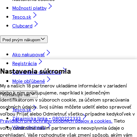
Možnosti platby
Tesco.sk
Clubcard
Pred prvým nákupom
Ako nakupovať
Registrácia
Nastavenia súkromia
Objednanie doručenia
Moje obľúbené
My a našich 18 partnerov ukladáme informácie v zariadení
alebo k nim pristupujeme, napríklad k jedinečným
Kontaktujte nás
identifikátorom v súboroch cookie, za účelom spracúvania
osobných údajov. Svoj súhlas môžete udeliť alebo spravovať
Tesco.sk
voľbou Prijať alebo Odmietnuť všetko, prípadne kedykoľvek v
Zákaznícka linka - 0800222333
Pravidlách pre ochranu osobných údajov a cookies.
Tieto
Výber obchodu
voľby oznámime našim partnerom a neovplyvnia údaje o
prehliadaní. Vaše rozhodnutie však zmení spôsob, akým vám