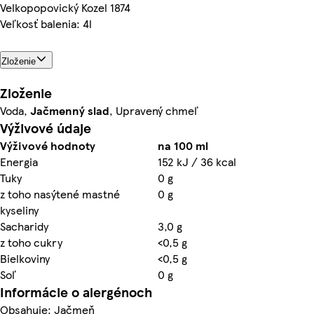
Velkopopovický Kozel 1874
Veľkosť balenia: 4l
Zloženie
Zloženie
Voda,
Jačmenný slad
, Upravený chmeľ
Výživové údaje
Výživové hodnoty
na 100 ml
Energia
152 kJ / 36 kcal
Tuky
0 g
z toho nasýtené mastné
0 g
kyseliny
Sacharidy
3,0 g
z toho cukry
<0,5 g
Bielkoviny
<0,5 g
Soľ
0 g
Informácie o alergénoch
Obsahuje: Jačmeň