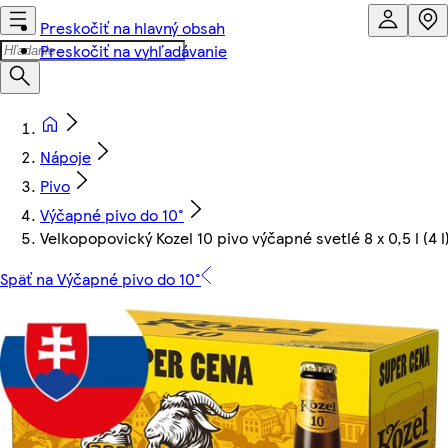
Preskočiť na hlavný obsah
Preskočiť na vyhľadávanie
Nápoje
Pivo
Výčapné pivo do 10°
Velkopopovický Kozel 10 pivo výčapné svetlé 8 x 0,5 l (4 l
Späť na Výčapné pivo do 10°