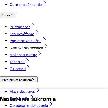
Ochrana súkromia
O nás
Prístupnosť
Kde dovážame
Poplatok za službu
Nastavenia cookies
Možnosti platby
Tesco.sk
Clubcard
Pred prvým nákupom
Ako nakupovať
Nastavenia súkromia
Registrácia
Objednanie doručenia