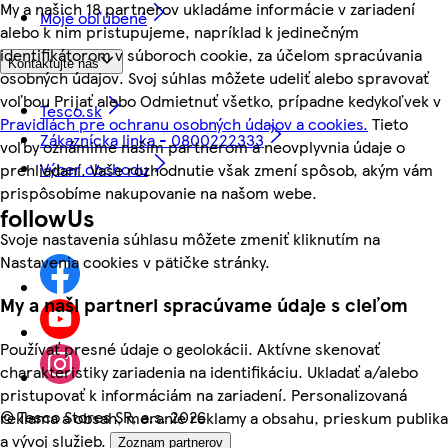
My a našich 18 partnerov ukladáme informácie v zariadení
Moje obľúbené
alebo k nim pristupujeme, napríklad k jedinečným
identifikátorom v súboroch cookie, za účelom spracúvania
Kontaktujte nás
osobných údajov. Svoj súhlas môžete udeliť alebo spravovať
voľbou Prijať alebo Odmietnuť všetko, prípadne kedykoľvek v
Tesco.sk
Pravidlách pre ochranu osobných údajov a cookies.
Tieto
Zákaznícka linka - 0800222333
voľby oznámime našim partnerom a neovplyvnia údaje o
Výber obchodu
prehliadaní. Vaše rozhodnutie však zmení spôsob, akým vám
prispôsobíme nakupovanie na našom webe.
followUs
Svoje nastavenia súhlasu môžete zmeniť kliknutím na
Nastavenia cookies v pätičke stránky.
My a naši partneri spracúvame údaje s cieľom
Používať presné údaje o geolokácii. Aktívne skenovať
charakteristiky zariadenia na identifikáciu. Ukladať a/alebo
pristupovať k informáciám na zariadení. Personalizovaná
©
Tesco Stores SR, a.s. 2026
reklama a obsah, meranie reklamy a obsahu, prieskum publika
a vývoj služieb.
Zoznam partnerov