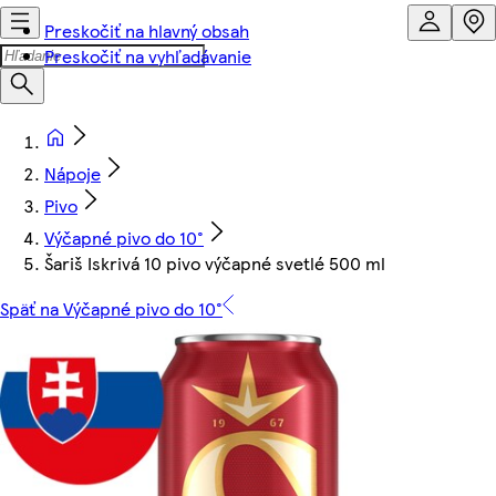
Preskočiť na hlavný obsah
Preskočiť na vyhľadávanie
Nápoje
Pivo
Výčapné pivo do 10°
Šariš Iskrivá 10 pivo výčapné svetlé 500 ml
Späť na Výčapné pivo do 10°