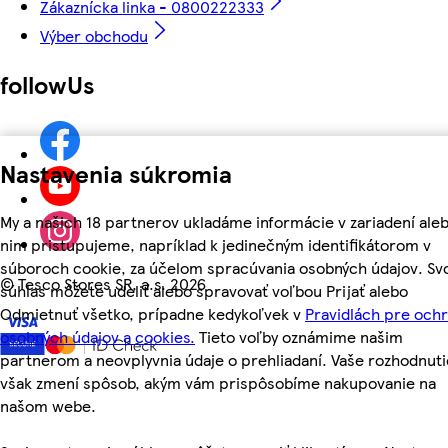
Zákaznícka linka - 0800222333
Výber obchodu
followUs
Nastavenia súkromia
My a našich 18 partnerov ukladáme informácie v zariadení aleb
nim pristupujeme, napríklad k jedinečným identifikátorom v
súboroch cookie, za účelom spracúvania osobných údajov. Sv
©
Tesco Stores SR, a.s. 2026
súhlas môžete udeliť alebo spravovať voľbou Prijať alebo
Odmietnuť všetko, prípadne kedykoľvek v
Pravidlách pre och
osobných údajov a cookies.
Tieto voľby oznámime našim
partnerom a neovplyvnia údaje o prehliadaní. Vaše rozhodnuti
však zmení spôsob, akým vám prispôsobíme nakupovanie na
našom webe.