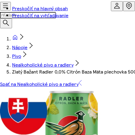
Preskočiť na hlavný obsah
Preskočiť na vyhľadávanie
Nápoje
Pivo
Nealkoholické pivo a radlery
Zlatý Bažant Radler 0,0% Citrón Baza Mäta plechovka 50
Späť na Nealkoholické pivo a radlery