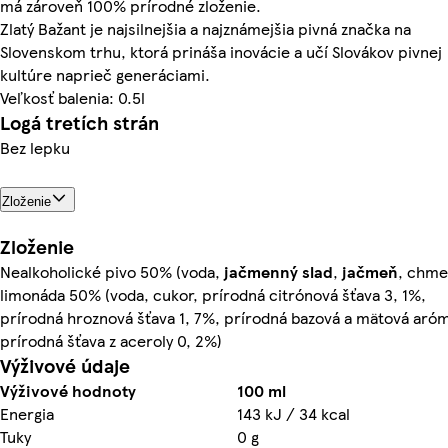
má zároveň 100% prírodné zloženie.
Zlatý Bažant je najsilnejšia a najznámejšia pivná značka na
Slovenskom trhu, ktorá prináša inovácie a učí Slovákov pivnej
kultúre naprieč generáciami.
Veľkosť balenia: 0.5l
Logá tretích strán
Bez lepku
Zloženie
Zloženie
Nealkoholické pivo 50% (voda,
jačmenný
slad
,
jačmeň
, chme
limonáda 50% (voda, cukor, prírodná citrónová šťava 3, 1%,
prírodná hroznová šťava 1, 7%, prírodná bazová a mätová aró
prírodná šťava z aceroly 0, 2%)
Výživové údaje
Výživové hodnoty
100 ml
Energia
143 kJ / 34 kcal
Tuky
0 g