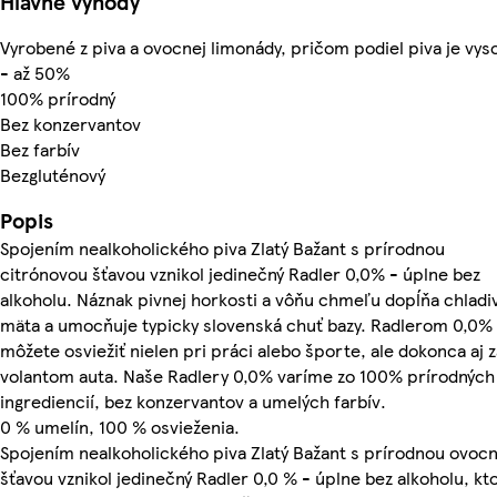
Hlavné výhody
Vyrobené z piva a ovocnej limonády, pričom podiel piva je vys
- až 50%
100% prírodný
Bez konzervantov
Bez farbív
Bezgluténový
Popis
Spojením nealkoholického piva Zlatý Bažant s prírodnou
citrónovou šťavou vznikol jedinečný Radler 0,0% - úplne bez
alkoholu. Náznak pivnej horkosti a vôňu chmeľu dopĺňa chladi
mäta a umocňuje typicky slovenská chuť bazy. Radlerom 0,0%
môžete osviežiť nielen pri práci alebo športe, ale dokonca aj z
volantom auta. Naše Radlery 0,0% varíme zo 100% prírodných
ingrediencií, bez konzervantov a umelých farbív.
0 % umelín, 100 % osvieženia.
Spojením nealkoholického piva Zlatý Bažant s prírodnou ovoc
šťavou vznikol jedinečný Radler 0,0 % - úplne bez alkoholu, kt