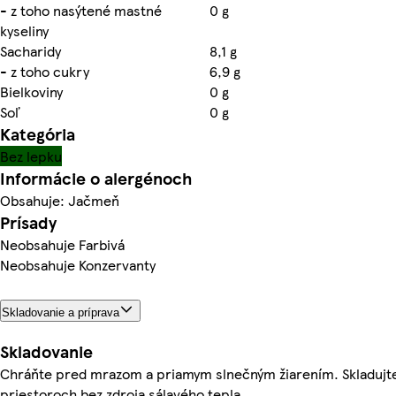
- z toho nasýtené mastné
0 g
kyseliny
Sacharidy
8,1 g
- z toho cukry
6,9 g
Bielkoviny
0 g
Soľ
0 g
Kategória
Bez lepku
Informácie o alergénoch
Obsahuje: Jačmeň
Prísady
Neobsahuje Farbivá
Neobsahuje Konzervanty
Skladovanie a príprava
Skladovanie
Chráňte pred mrazom a priamym slnečným žiarením. Skladujt
priestoroch bez zdroja sálavého tepla.