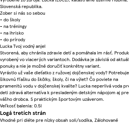
Slovenská republika.
Zober si nás so sebou
- do školy
- na tréningy
- na ihrisko
- do prírody
Lucka Tvoj vodný anjel
Stvorená, aby chránila zdravie detí a pomáhala im rásť. Produk
vyrobený vo viacerých variantoch. Dodávka je závislá od aktuál
ponuky a nie je možné doručiť konkrétny variant.
Vyrástlo už vaše dieťatko z ružovej dojčenskej vody? Potrebuj
šikovnú fľašku do škôlky, školy, či na výlet? Čo poviete na
pramenitú vodu v dojčenskej kvalite? Lucka neperlivá voda pr
deti zdravá alternatíva k presladeným detským nápojom aj pre
vášho drobca. S praktickým športovým uzáverom.
Veľkosť balenia: 0.5l
Logá tretích strán
Vhodné pri diéte pre nízky obsah soli/sodíka, Zálohované