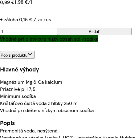
1,98 €/l
0,99 €
+ záloha 0,15 € / za kus
Pridať
Vhodné pri diéte pre nízky obsah soli/sodíka
Popis produktu
Hlavné výhody
Magnézium Mg & Ca kalcium
Priaznivé pH 7,5
Minimum sodíka
Krištáľovo čistá voda z hĺbky 250 m
Vhodná pri diéte s nízkym obsahom sodíka
Popis
Pramenitá voda, nesýtená.
Vyrobené zo zdroja: Lucka (LUC2), katastrálne územie Hubina,