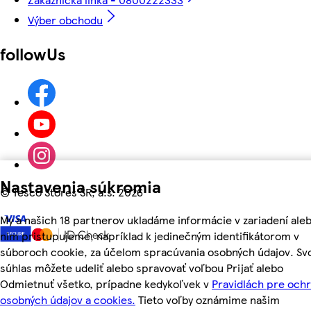
Výber obchodu
followUs
Nastavenia súkromia
©
Tesco Stores SR, a.s. 2026
My a našich 18 partnerov ukladáme informácie v zariadení aleb
nim pristupujeme, napríklad k jedinečným identifikátorom v
súboroch cookie, za účelom spracúvania osobných údajov. Sv
súhlas môžete udeliť alebo spravovať voľbou Prijať alebo
Odmietnuť všetko, prípadne kedykoľvek v
Pravidlách pre och
osobných údajov a cookies.
Tieto voľby oznámime našim