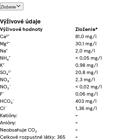
Zloženie
Výživové údaje
Výživové hodnoty
Zloženie*
Ca²⁺
81,0 mg/l
Mg²⁺
30,1 mg/l
Na⁺
2,0 mg/l
NH₄⁺
˂ 0,05 mg/l
K⁺
0,98 mg/l
SO₄²⁻
20,8 mg/l
NO₃⁻
2,3 mg/l
NO₂⁻
˂ 0,02 mg/l
F⁻
0,06 mg/l
HCO₃⁻
403 mg/l
CI⁻
1,36 mg/l
Katióny:
-
Anióny:
-
Neobsahuje CO₂
-
Celkové rozpustné látky: 365
-