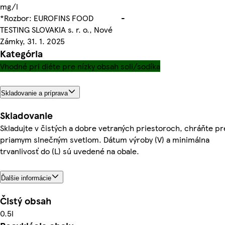
mg/l
*Rozbor: EUROFINS FOOD
-
TESTING SLOVAKIA s. r. o., Nové
Zámky, 31. 1. 2025
Kategória
Vhodné pri diéte pre nízky obsah soli/sodíka
Skladovanie a príprava
Skladovanie
Skladujte v čistých a dobre vetraných priestoroch, chráňte p
priamym slnečným svetlom. Dátum výroby (V) a minimálna
trvanlivosť do (L) sú uvedené na obale.
Ďalšie informácie
Čistý obsah
0.5l