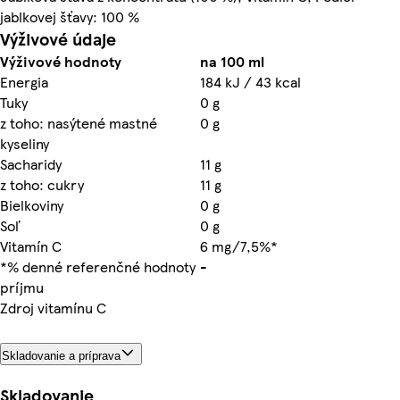
jablkovej šťavy: 100 %
Výživové údaje
Výživové hodnoty
na 100 ml
Energia
184 kJ / 43 kcal
Tuky
0 g
z toho: nasýtené mastné
0 g
kyseliny
Sacharidy
11 g
z toho: cukry
11 g
Bielkoviny
0 g
Soľ
0 g
Vitamín C
6 mg/7,5%*
*% denné referenčné hodnoty
-
príjmu
Zdroj vitamínu C
Skladovanie a príprava
Skladovanie