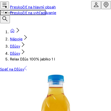
Preskočiť na hlavný obsah
Preskočiť na vyhľadávanie
Nápoje
Džúsy
Džúsy
Relax Džús 100% jablko 1 l
Späť na Džúsy