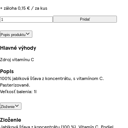
+ záloha 0,15 € / za kus
Pridať
Popis produktu
Hlavné výhody
Zdroj vitamínu C
Popis
100% jablková šťava z koncentrátu, s vitamínom C.
Pasterizované.
Veľkosť balenia: 1l
Zloženie
Zloženie
Jablková šťava z koncentrátu (100 %), Vitamín C, Podiel