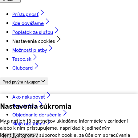
Prístupnosť
Kde dovážame
Poplatok za službu
Nastavenia cookies
Možnosti platby
Tesco.sk
Clubcard
Pred prvým nákupom
Ako nakupovať
Nastavenia súkromia
Registrácia
Objednanie doručenia
My a našich 18 partnerov ukladáme informácie v zariadení
Moje obľúbené
alebo k nim pristupujeme, napríklad k jedinečným
identifikátorom v súboroch cookie, za účelom spracúvania
Kontaktujte nás