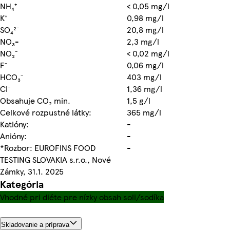
NH₄⁺
< 0,05 mg/l
K⁺
0,98 mg/l
SO₄²⁻
20,8 mg/l
NO₃-
2,3 mg/l
NO₂⁻
< 0,02 mg/l
F⁻
0,06 mg/l
HCO₃⁻
403 mg/l
CI⁻
1,36 mg/l
Obsahuje CO₂ min.
1,5 g/l
Celkové rozpustné látky:
365 mg/l
Katióny:
-
Anióny:
-
*Rozbor: EUROFINS FOOD
-
TESTING SLOVAKIA s.r.o., Nové
Zámky, 31.1. 2025
Kategória
Vhodné pri diéte pre nízky obsah soli/sodíka
Skladovanie a príprava