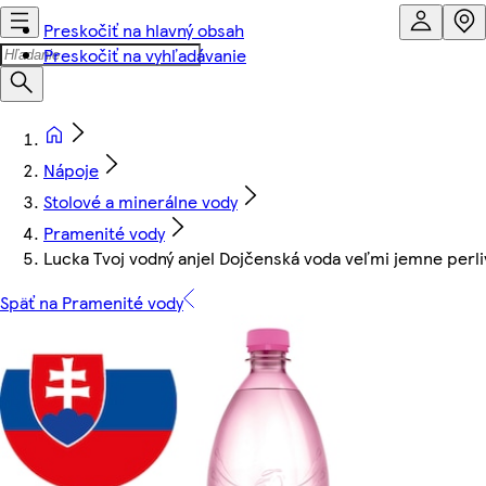
Preskočiť na hlavný obsah
Preskočiť na vyhľadávanie
Nápoje
Stolové a minerálne vody
Pramenité vody
Lucka Tvoj vodný anjel Dojčenská voda veľmi jemne perliv
Späť na Pramenité vody