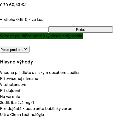
0,53 €/l
0,79 €
+ záloha 0,15 € / za kus
Pridať
Vhodné pri diéte pre nízky obsah soli/sodíka
Popis produktu
Hlavné výhody
Vhodná pri diéte s nízkym obsahom sodíka
Pri zvýšenej námahe
V tehotenstve
Pri dojčení
Na varenie
Sodík iba 2,4 mg/l
Pre dojčatá - odstráňte bublinky varom
Ultra Clean technológia