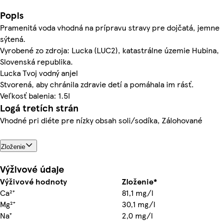
Popis
Pramenitá voda vhodná na prípravu stravy pre dojčatá, jemne
sýtená.
Vyrobené zo zdroja: Lucka (LUC2), katastrálne územie Hubina,
Slovenská republika.
Lucka Tvoj vodný anjel
Stvorená, aby chránila zdravie detí a pomáhala im rásť.
Veľkosť balenia: 1.5l
Logá tretích strán
Vhodné pri diéte pre nízky obsah soli/sodíka, Zálohované
Zloženie
Výživové údaje
Výživové hodnoty
Zloženie*
Ca²⁺
81,1 mg/l
Mg²⁺
30,1 mg/l
Na⁺
2,0 mg/l