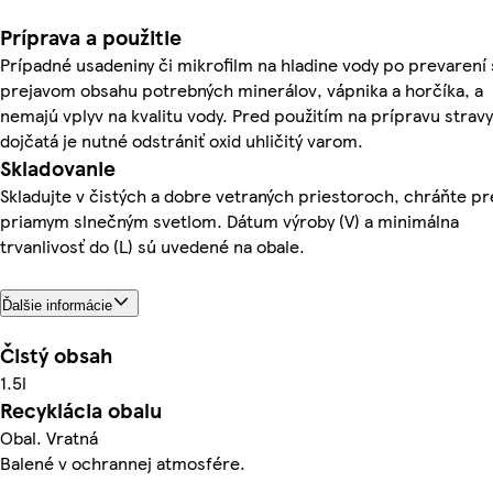
Príprava a použitie
Prípadné usadeniny či mikrofilm na hladine vody po prevarení
prejavom obsahu potrebných minerálov, vápnika a horčíka, a
nemajú vplyv na kvalitu vody. Pred použitím na prípravu strav
dojčatá je nutné odstrániť oxid uhličitý varom.
Skladovanie
Skladujte v čistých a dobre vetraných priestoroch, chráňte p
priamym slnečným svetlom. Dátum výroby (V) a minimálna
trvanlivosť do (L) sú uvedené na obale.
Ďalšie informácie
Čistý obsah
1.5l
Recyklácia obalu
Obal. Vratná
Balené v ochrannej atmosfére.