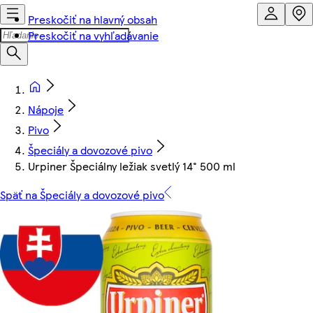
Preskočiť na hlavný obsah
Preskočiť na vyhľadávanie
Nápoje
Pivo
Špeciály a dovozové pivo
Urpiner Špeciálny ležiak svetlý 14° 500 ml
Späť na Špeciály a dovozové pivo