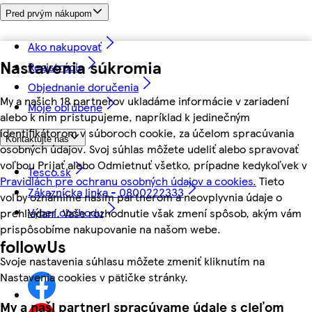
Pred prvým nákupom
Ako nakupovať
Nastavenia súkromia
Registrácia
Objednanie doručenia
My a našich 18 partnerov ukladáme informácie v zariadení
Moje obľúbené
alebo k nim pristupujeme, napríklad k jedinečným
identifikátorom v súboroch cookie, za účelom spracúvania
Kontaktujte nás
osobných údajov. Svoj súhlas môžete udeliť alebo spravovať
voľbou Prijať alebo Odmietnuť všetko, prípadne kedykoľvek v
Tesco.sk
Pravidlách pre ochranu osobných údajov a cookies.
Tieto
Zákaznícka linka - 0800222333
voľby oznámime našim partnerom a neovplyvnia údaje o
Výber obchodu
prehliadaní. Vaše rozhodnutie však zmení spôsob, akým vám
prispôsobíme nakupovanie na našom webe.
followUs
Svoje nastavenia súhlasu môžete zmeniť kliknutím na
Nastavenia cookies v pätičke stránky.
My a naši partneri spracúvame údaje s cieľom