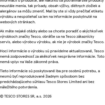
informácií o produkte, ale nakoľko sa potravinárske produkty
neustále menia, tak prísady, obsah výživy, diétnych zložiek a
alergénov sa môžu zmeniť. Mali by ste si vždy prečítať etiketu
výrobku a nespoliehať sa len na informácie poskytnuté na
webových stránkach.
Ak máte nejaké otázky alebo sa chcete poradiť o akýchkoľvek
výrobkoch značky Tesco, obráťte sa na Tesco zákaznícky
servis, alebo výrobcu výrobku, ak nie je výrobok značky Tesco.
Hoci informácie o výrobku sú pravidelne aktualizované, Tesco
nemá zodpovednosť za akékoľvek nesprávne informácie. Toto
nemá vplyv na Vaše zákonné práva.
Tieto informácie sú poskytované iba pre osobnú potrebu, a
nesmú byť reprodukované žiadnym spôsobom bez
predchádzajúceho súhlasu Tesco Stores Limited ani bez
náležitého potvrdenia.
© TESCO STORES SR, a.s. 2026