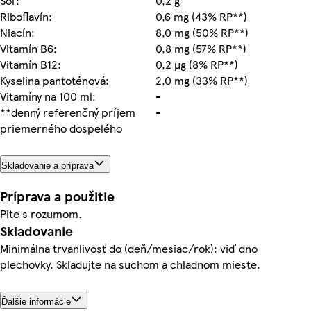
Soľ:
0,2 g
Riboflavín:
0,6 mg (43% RP**)
Niacín:
8,0 mg (50% RP**)
Vitamín B6:
0,8 mg (57% RP**)
Vitamín B12:
0,2 µg (8% RP**)
Kyselina pantoténová:
2,0 mg (33% RP**)
Vitamíny na 100 ml:
-
**denný referenčný príjem
-
priemerného dospelého
Skladovanie a príprava
Príprava a použitie
Pite s rozumom.
Skladovanie
Minimálna trvanlivosť do (deň/mesiac/rok): viď dno
plechovky. Skladujte na suchom a chladnom mieste.
Ďalšie informácie