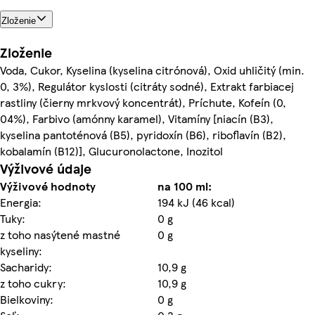
Zloženie
Zloženie
Voda, Cukor, Kyselina (kyselina citrónová), Oxid uhličitý (min.
0, 3%), Regulátor kyslosti (citráty sodné), Extrakt farbiacej
rastliny (čierny mrkvový koncentrát), Príchute, Kofeín (0,
04%), Farbivo (amónny karamel), Vitamíny [niacín (B3),
kyselina pantoténová (B5), pyridoxín (B6), riboflavín (B2),
kobalamín (B12)], Glucuronolactone, Inozitol
Výživové údaje
Výživové hodnoty
na 100 ml:
Energia:
194 kJ (46 kcal)
Tuky:
0 g
z toho nasýtené mastné
0 g
kyseliny:
Sacharidy:
10,9 g
z toho cukry:
10,9 g
Bielkoviny:
0 g