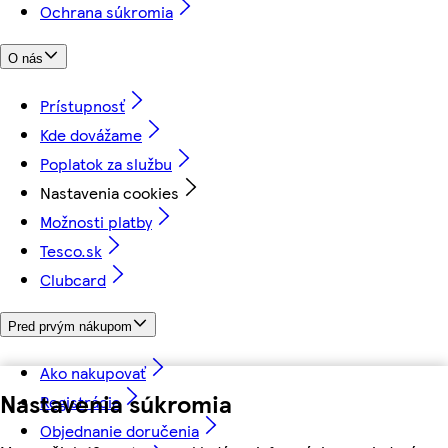
Ochrana súkromia
O nás
Prístupnosť
Kde dovážame
Poplatok za službu
Nastavenia cookies
Možnosti platby
Tesco.sk
Clubcard
Pred prvým nákupom
Ako nakupovať
Nastavenia súkromia
Registrácia
Objednanie doručenia