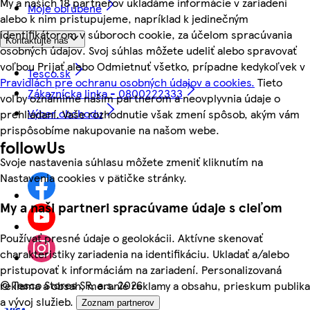
My a našich 18 partnerov ukladáme informácie v zariadení
Moje obľúbené
alebo k nim pristupujeme, napríklad k jedinečným
identifikátorom v súboroch cookie, za účelom spracúvania
Kontaktujte nás
osobných údajov. Svoj súhlas môžete udeliť alebo spravovať
voľbou Prijať alebo Odmietnuť všetko, prípadne kedykoľvek v
Tesco.sk
Pravidlách pre ochranu osobných údajov a cookies.
Tieto
Zákaznícka linka - 0800222333
voľby oznámime našim partnerom a neovplyvnia údaje o
Výber obchodu
prehliadaní. Vaše rozhodnutie však zmení spôsob, akým vám
prispôsobíme nakupovanie na našom webe.
followUs
Svoje nastavenia súhlasu môžete zmeniť kliknutím na
Nastavenia cookies v pätičke stránky.
My a naši partneri spracúvame údaje s cieľom
Používať presné údaje o geolokácii. Aktívne skenovať
charakteristiky zariadenia na identifikáciu. Ukladať a/alebo
pristupovať k informáciám na zariadení. Personalizovaná
©
Tesco Stores SR, a.s. 2026
reklama a obsah, meranie reklamy a obsahu, prieskum publika
a vývoj služieb.
Zoznam partnerov