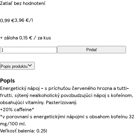
Zatiaľ bez hodnotení
3,96 €/l
0,99 €
+ záloha 0,15 € / za kus
Pridať
Popis produktu
Popis
Energetický nápoj - s príchuťou červeného hrozna a tutti-
frutti, sýtený nealkoholický povzbudzujúci nápoj s kofeínom,
obsahujúci vitamíny. Pasterizovaný.
+20% caffeine*
*v porovnaní s energetickými nápojmi s obsahom kofeínu 32
mg/100 ml.
Veľkosť balenia: 0.25l