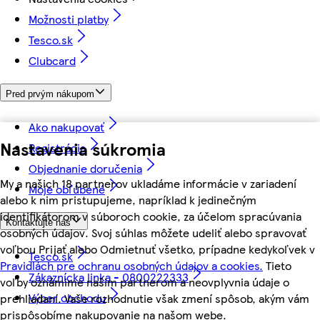
Možnosti platby
Tesco.sk
Clubcard
Pred prvým nákupom
Ako nakupovať
Nastavenia súkromia
Registrácia
Objednanie doručenia
My a našich 18 partnerov ukladáme informácie v zariadení
Moje obľúbené
alebo k nim pristupujeme, napríklad k jedinečným
identifikátorom v súboroch cookie, za účelom spracúvania
Kontaktujte nás
osobných údajov. Svoj súhlas môžete udeliť alebo spravovať
voľbou Prijať alebo Odmietnuť všetko, prípadne kedykoľvek v
Tesco.sk
Pravidlách pre ochranu osobných údajov a cookies.
Tieto
Zákaznícka linka - 0800222333
voľby oznámime našim partnerom a neovplyvnia údaje o
Výber obchodu
prehliadaní. Vaše rozhodnutie však zmení spôsob, akým vám
prispôsobíme nakupovanie na našom webe.