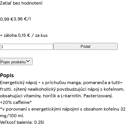
Zatiaľ bez hodnotení
3,96 €/l
0,99 €
+ záloha 0,15 € / za kus
Pridať
Popis produktu
Popis
Energetický nápoj - s príchuťou manga, pomaranča a tutti-
frutti, sýtený nealkoholický povzbudzujúci nápoj s kofeínom,
obsahujúci vitamíny, horčík a L-karnitín. Pasterizovaný.
+20% caffeine*
*v porovnaní s energetickými nápojmi s obsahom kofeínu 32
mg/100 ml.
Veľkosť balenia: 0.25l