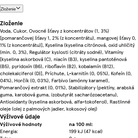
Zloženie
Zloženie
Voda, Cukor, Ovocné šťavy z koncentrátov (1, 3%)
[pomarančovej šťavy 1, 2% (z koncentrátu), mangovej šťavy 0,
1% (z koncentrátu)], Kyselina (kyselina citrónová, oxid uhličitý
(min. 0, 3%), Regulátor kyslosti (citráty sodné), Vitamíny
[kyselina askorbová (C), niacín (B3), kyselina pantoténová
(B5), pyridoxín (B6), riboflavín (B2), kobalamín (B12),
cholekalciferol (D)], Príchute, L-karnitín (0, 05%), Kofeín (0,
04%), Horčík (0, 03%), Farbivo (amónny karamel),
Pomarančový extrakt (0, 01%), Stabilizátory (pektíny, arabská
guma, karobová guma, izobutyrát sacharózoacetanu),
Antioxidanty (kyselina askorbová, alfa-tokoferol), Rastlinné
oleje (olej z palmových jadier, kokosový olej)
Výživové údaje
Výživové hodnoty
na 100 ml:
Energia:
199 kJ (47 kcal)