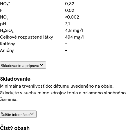
NO₃⁻
0,32
F⁻
0,02
NO₂⁻
<0,002
pH
7,1
H₂SiO₃
4,8 mg/l
Celkové rozpustené látky
494 mg/l
Katióny
-
Anióny
-
Skladovanie a príprava
Skladovanie
Minimálna trvanlivosť do: dátumu uvedeného na obale.
Skladujte v suchu mimo zdrojov tepla a priameho slnečného
žiarenia.
Ďalšie informácie
Čistý obsah