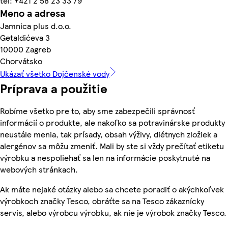
tel: +421 2 58 23 33 79
Meno a adresa
Jamnica plus d.o.o.
Getaldićeva 3
10000 Zagreb
Chorvátsko
Ukázať všetko Dojčenské vody
Príprava a použitie
Robíme všetko pre to, aby sme zabezpečili správnosť
informácií o produkte, ale nakoľko sa potravinárske produkty
neustále menia, tak prísady, obsah výživy, diétnych zložiek a
alergénov sa môžu zmeniť. Mali by ste si vždy prečítať etiketu
výrobku a nespoliehať sa len na informácie poskytnuté na
webových stránkach.
Ak máte nejaké otázky alebo sa chcete poradiť o akýchkoľvek
výrobkoch značky Tesco, obráťte sa na Tesco zákaznícky
servis, alebo výrobcu výrobku, ak nie je výrobok značky Tesco.