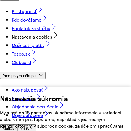
Prístupnosť
Kde dovážame
Poplatok za službu
Nastavenia cookies
Možnosti platby
Tesco.sk
Clubcard
Pred prvým nákupom
Ako nakupovať
Nastavenia súkromia
Registrácia
Objednanie doručenia
My a našich 18 partnerov ukladáme informácie v zariadení
Moje obľúbené
alebo k nim pristupujeme, napríklad k jedinečným
identifikátorom v súboroch cookie, za účelom spracúvania
Kontaktujte nás