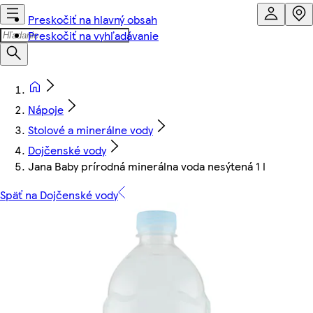
Preskočiť na hlavný obsah
Preskočiť na vyhľadávanie
Nápoje
Stolové a minerálne vody
Dojčenské vody
Jana Baby prírodná minerálna voda nesýtená 1 l
Späť na Dojčenské vody