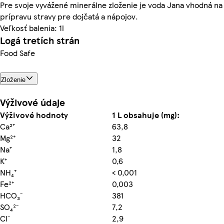
Pre svoje vyvážené minerálne zloženie je voda Jana vhodná na
prípravu stravy pre dojčatá a nápojov.
Veľkosť balenia: 1l
Logá tretích strán
Food Safe
Zloženie
Výživové údaje
Výživové hodnoty
1 L obsahuje (mg):
Ca²⁺
63,8
Mg²⁺
32
Na⁺
1,8
K⁺
0,6
NH₄⁺
< 0,001
Fe²⁺
0,003
HCO₃⁻
381
SO₄²⁻
7,2
Cl⁻
2,9