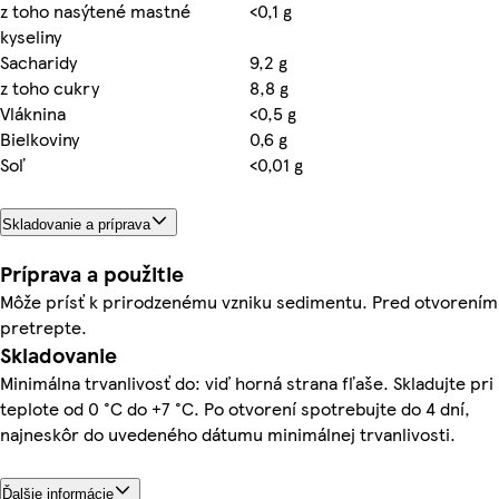
z toho nasýtené mastné
<0,1 g
kyseliny
Sacharidy
9,2 g
z toho cukry
8,8 g
Vláknina
<0,5 g
Bielkoviny
0,6 g
Soľ
<0,01 g
Skladovanie a príprava
Príprava a použitie
Môže prísť k prirodzenému vzniku sedimentu. Pred otvorením
pretrepte.
Skladovanie
Minimálna trvanlivosť do: viď horná strana fľaše. Skladujte pri
teplote od 0 °C do +7 °C. Po otvorení spotrebujte do 4 dní,
najneskôr do uvedeného dátumu minimálnej trvanlivosti.
Ďalšie informácie