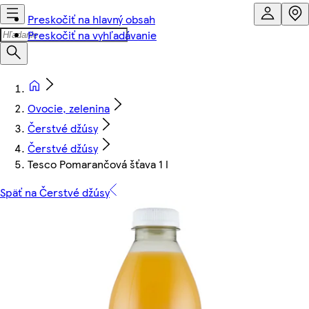
Preskočiť na hlavný obsah
Preskočiť na vyhľadávanie
Ovocie, zelenina
Čerstvé džúsy
Čerstvé džúsy
Tesco Pomarančová šťava 1 l
Späť na Čerstvé džúsy