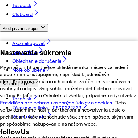
Tesco.sk
Clubcard
Pred prvým nákupom
Ako nakupovať
Nastavenia súkromia
Registrácia
Objednanie doručenia
My a našich 18 partnerov ukladáme informácie v zariadení
Moje obľúbené
alebo k nim pristupujeme, napríklad k jedinečným
identifikátorom v súboroch cookie, za účelom spracúvania
Kontaktujte nás
osobných údajov. Svoj súhlas môžete udeliť alebo spravovať
voľbou Prijať alebo Odmietnuť všetko, prípadne kedykoľvek v
Tesco.sk
Pravidlách pre ochranu osobných údajov a cookies.
Tieto
Zákaznícka linka - 0800222333
voľby oznámime našim partnerom a neovplyvnia údaje o
Výber obchodu
prehliadaní. Vaše rozhodnutie však zmení spôsob, akým vám
prispôsobíme nakupovanie na našom webe.
followUs
Svoje nastavenia súhlasu môžete zmeniť kliknutím na