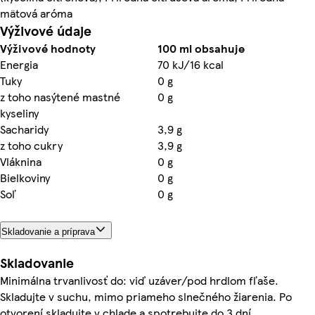
mätová aróma
Výživové údaje
Výživové hodnoty
100 ml obsahuje
Energia
70 kJ/16 kcal
Tuky
0 g
z toho nasýtené mastné
0 g
kyseliny
Sacharidy
3,9 g
z toho cukry
3,9 g
Vláknina
0 g
Bielkoviny
0 g
Soľ
0 g
Skladovanie a príprava
Skladovanie
Minimálna trvanlivosť do: viď uzáver/pod hrdlom fľaše.
Skladujte v suchu, mimo priameho slnečného žiarenia. Po
otvorení skladujte v chlade a spotrebujte do 3 dní.