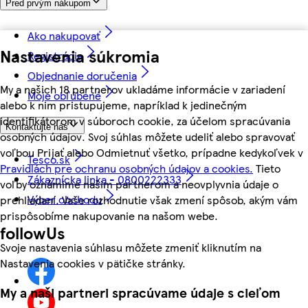
Pred prvým nákupom
Ako nakupovať
Nastavenia súkromia
Registrácia
Objednanie doručenia
My a našich 18 partnerov ukladáme informácie v zariadení
Moje obľúbené
alebo k nim pristupujeme, napríklad k jedinečným
identifikátorom v súboroch cookie, za účelom spracúvania
Kontaktujte nás
osobných údajov. Svoj súhlas môžete udeliť alebo spravovať
voľbou Prijať alebo Odmietnuť všetko, prípadne kedykoľvek v
Tesco.sk
Pravidlách pre ochranu osobných údajov a cookies.
Tieto
Zákaznícka linka - 0800222333
voľby oznámime našim partnerom a neovplyvnia údaje o
Výber obchodu
prehliadaní. Vaše rozhodnutie však zmení spôsob, akým vám
prispôsobíme nakupovanie na našom webe.
followUs
Svoje nastavenia súhlasu môžete zmeniť kliknutím na
Nastavenia cookies v pätičke stránky.
My a naši partneri spracúvame údaje s cieľom