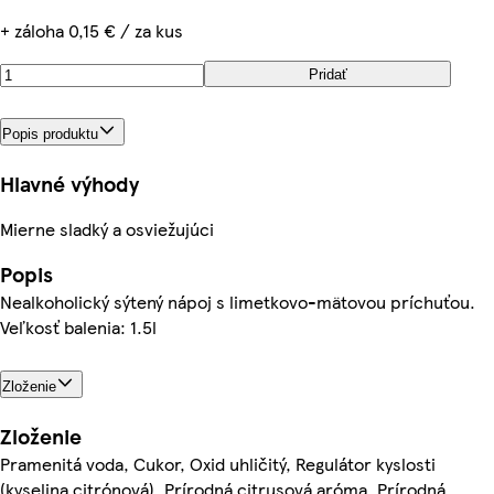
+ záloha 0,15 € / za kus
Pridať
Popis produktu
Hlavné výhody
Mierne sladký a osviežujúci
Popis
Nealkoholický sýtený nápoj s limetkovo-mätovou príchuťou.
Veľkosť balenia: 1.5l
Zloženie
Zloženie
Pramenitá voda, Cukor, Oxid uhličitý, Regulátor kyslosti
(kyselina citrónová), Prírodná citrusová aróma, Prírodná