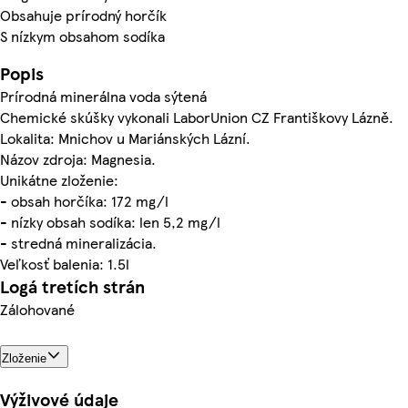
Obsahuje prírodný horčík
S nízkym obsahom sodíka
Popis
Prírodná minerálna voda sýtená
Chemické skúšky vykonali LaborUnion CZ Františkovy Lázně.
Lokalita: Mnichov u Mariánských Lázní.
Názov zdroja: Magnesia.
Unikátne zloženie:
- obsah horčíka: 172 mg/l
- nízky obsah sodíka: len 5,2 mg/l
- stredná mineralizácia.
Veľkosť balenia: 1.5l
Logá tretích strán
Zálohované
Zloženie
Výživové údaje