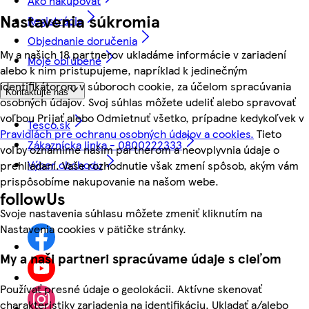
Ako nakupovať
Nastavenia súkromia
Registrácia
Objednanie doručenia
My a našich 18 partnerov ukladáme informácie v zariadení
Moje obľúbené
alebo k nim pristupujeme, napríklad k jedinečným
identifikátorom v súboroch cookie, za účelom spracúvania
Kontaktujte nás
osobných údajov. Svoj súhlas môžete udeliť alebo spravovať
voľbou Prijať alebo Odmietnuť všetko, prípadne kedykoľvek v
Tesco.sk
Pravidlách pre ochranu osobných údajov a cookies.
Tieto
Zákaznícka linka - 0800222333
voľby oznámime našim partnerom a neovplyvnia údaje o
Výber obchodu
prehliadaní. Vaše rozhodnutie však zmení spôsob, akým vám
prispôsobíme nakupovanie na našom webe.
followUs
Svoje nastavenia súhlasu môžete zmeniť kliknutím na
Nastavenia cookies v pätičke stránky.
My a naši partneri spracúvame údaje s cieľom
Používať presné údaje o geolokácii. Aktívne skenovať
charakteristiky zariadenia na identifikáciu. Ukladať a/alebo