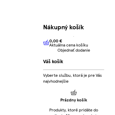
Nákupný košík
0,00 €
Aktuálna cena košíku
0,00 €
Aktuálna cena košíku
Objednať dodanie
Váš košík
Vyberte službu, ktorá je pre Vás
najvhodnejšie
Prázdny košík
Produkty, ktoré pridáte do