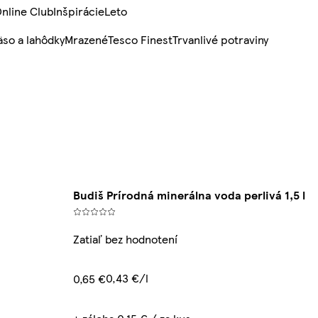
nline Club
Inšpirácie
Leto
so a lahôdky
Mrazené
Tesco Finest
Trvanlivé potraviny
Budiš Prírodná minerálna voda perlivá 1,5 l
Zatiaľ bez hodnotení
0,43 €/l
0,65 €