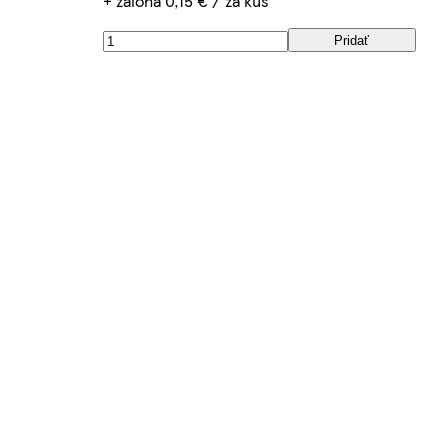
+ záloha 0,15 € / za kus
Pridať