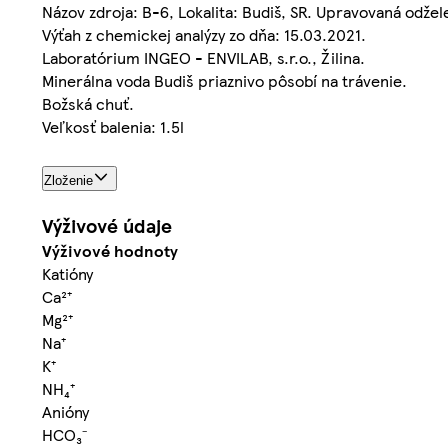
Názov zdroja: B-6, Lokalita: Budiš, SR. Upravovaná odže
Výťah z chemickej analýzy zo dňa: 15.03.2021.
Laboratórium INGEO - ENVILAB, s.r.o., Žilina.
Minerálna voda Budiš priaznivo pôsobí na trávenie.
Božská chuť.
Veľkosť balenia: 1.5l
Zloženie
Výživové údaje
Výživové hodnoty
Katióny
Ca²⁺
Mg²⁺
Na⁺
K⁺
NH₄⁺
Anióny
HCO₃⁻