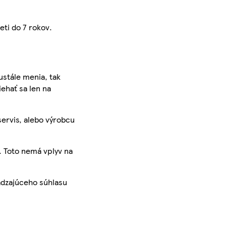
eti do 7 rokov.
ustále menia, tak
iehať sa len na
servis, alebo výrobcu
. Toto nemá vplyv na
ádzajúceho súhlasu