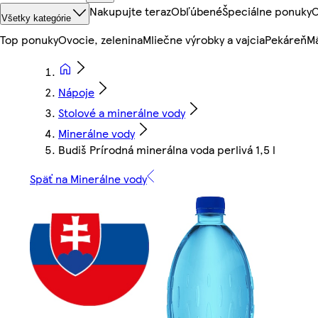
Nakupujte teraz
Obľúbené
Špeciálne ponuky
O
Všetky kategórie
Top ponuky
Ovocie, zelenina
Mliečne výrobky a vajcia
Pekáreň
Mä
Nápoje
Stolové a minerálne vody
Minerálne vody
Budiš Prírodná minerálna voda perlivá 1,5 l
Späť na Minerálne vody