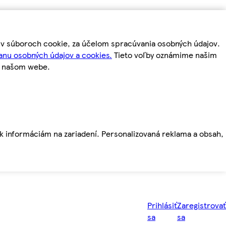
m v súboroch cookie, za účelom spracúvania osobných údajov.
anu osobných údajov a cookies.
Tieto voľby oznámime našim
a našom webe.
ť k informáciám na zariadení. Personalizovaná reklama a obsah,
Prihlásiť
Zaregistrovať
sa
sa