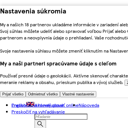
Nastavenia súkromia
My a našich 18 partnerov ukladáme informácie v zariadení ale
Svoj súhlas môžete udeliť alebo spravovať voľbou Prijať aleb
partnerom a neovplyvnia údaje o prehliadaní. Vaše rozhodnu
Svoje nastavenia súhlasu môžete zmeniť kliknutím na Nastaven
My a naši partneri spracúvame údaje s cieľom
Používať presné údaje o geolokácii. Aktívne skenovať charakter
meranie reklamy a obsahu, prieskum publika a vývoj služieb.
Prijať všetko
Odmietnuť všetko
Vlastné nastavenie
Preskočiť na hlavný obsah
English
Ako nakupovať online
Nápoveda
Preskočiť na vyhľadávanie