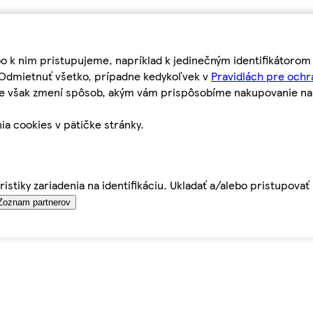
bo k nim pristupujeme, napríklad k jedinečným identifikátoro
o Odmietnuť všetko, prípadne kedykoľvek v
Pravidlách pre ochr
tie však zmení spôsob, akým vám prispôsobíme nakupovanie n
ia cookies v pätičke stránky.
istiky zariadenia na identifikáciu. Ukladať a/alebo pristupova
Zoznam partnerov