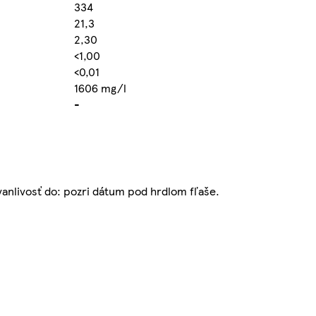
334
21,3
2,30
<1,00
<0,01
1606 mg/l
-
anlivosť do: pozri dátum pod hrdlom fľaše.