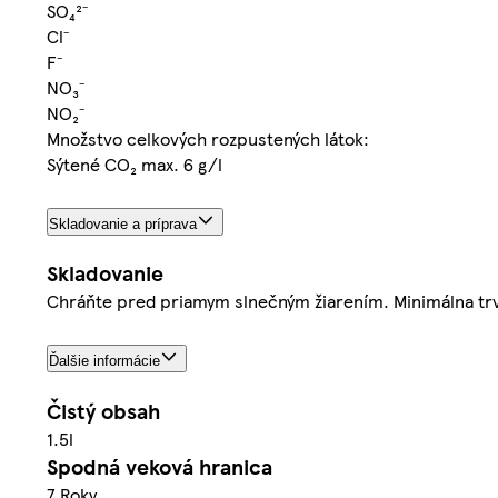
SO₄²⁻
Cl⁻
F⁻
NO₃⁻
NO₂⁻
Množstvo celkových rozpustených látok:
Sýtené CO₂ max. 6 g/l
Skladovanie a príprava
Skladovanie
Chráňte pred priamym slnečným žiarením. Minimálna trv
Ďalšie informácie
Čistý obsah
1.5l
Spodná veková hranica
7 Roky