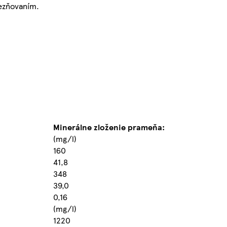
lezňovaním.
Minerálne zloženie prameňa:
(mg/l)
160
41,8
348
39,0
0,16
(mg/l)
1220