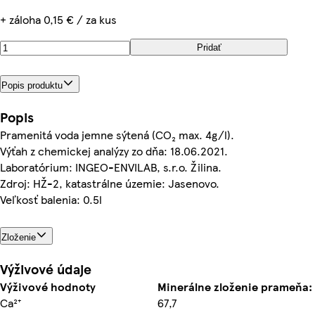
+ záloha 0,15 € / za kus
Pridať
Popis produktu
Popis
Pramenitá voda jemne sýtená (CO₂ max. 4g/l).
Výťah z chemickej analýzy zo dňa: 18.06.2021.
Laboratórium: INGEO-ENVILAB, s.r.o. Žilina.
Zdroj: HŽ-2, katastrálne územie: Jasenovo.
Veľkosť balenia: 0.5l
Zloženie
Výživové údaje
Výživové hodnoty
Minerálne zloženie prameňa:
Ca²⁺
67,7