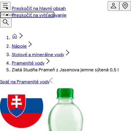
Preskočiť na hlavný obsah
Preskočiť na vyhľadávanie
Nápoje
Stolové a minerálne vody
Pramenité vody
Zlatá Studňa Prameň z Jasenova jemne sýtená 0,5 l
Späť na Pramenité vody