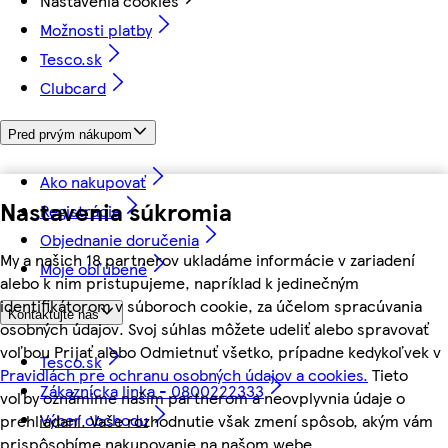
Nastavenia cookies
Možnosti platby
Tesco.sk
Clubcard
Pred prvým nákupom
Ako nakupovať
Nastavenia súkromia
Registrácia
Objednanie doručenia
My a našich 18 partnerov ukladáme informácie v zariadení
Moje obľúbené
alebo k nim pristupujeme, napríklad k jedinečným
identifikátorom v súboroch cookie, za účelom spracúvania
Kontaktujte nás
osobných údajov. Svoj súhlas môžete udeliť alebo spravovať
voľbou Prijať alebo Odmietnuť všetko, prípadne kedykoľvek v
Tesco.sk
Pravidlách pre ochranu osobných údajov a cookies.
Tieto
Zákaznícka linka - 0800222333
voľby oznámime našim partnerom a neovplyvnia údaje o
Výber obchodu
prehliadaní. Vaše rozhodnutie však zmení spôsob, akým vám
prispôsobíme nakupovanie na našom webe.