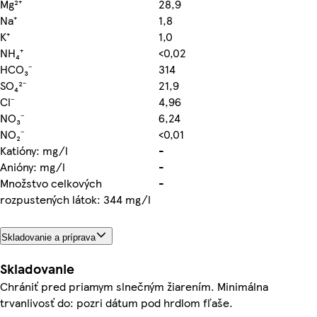
Mg²⁺
28,9
Na⁺
1,8
K⁺
1,0
NH₄⁺
<0,02
HCO₃⁻
314
SO₄²⁻
21,9
Cl⁻
4,96
NO₃⁻
6,24
NO₂⁻
<0,01
Katióny: mg/l
-
Anióny: mg/l
-
Množstvo celkových
-
rozpustených látok: 344 mg/l
Skladovanie a príprava
Skladovanie
Chrániť pred priamym slnečným žiarením. Minimálna
trvanlivosť do: pozri dátum pod hrdlom fľaše.