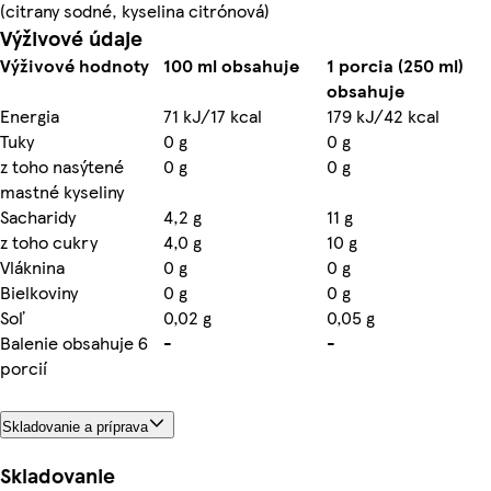
(citrany sodné, kyselina citrónová)
Výživové údaje
Výživové hodnoty
100 ml obsahuje
1 porcia (250 ml)
obsahuje
Energia
71 kJ/17 kcal
179 kJ/42 kcal
Tuky
0 g
0 g
z toho nasýtené
0 g
0 g
mastné kyseliny
Sacharidy
4,2 g
11 g
z toho cukry
4,0 g
10 g
Vláknina
0 g
0 g
Bielkoviny
0 g
0 g
Soľ
0,02 g
0,05 g
Balenie obsahuje 6
-
-
porcií
Skladovanie a príprava
Skladovanie