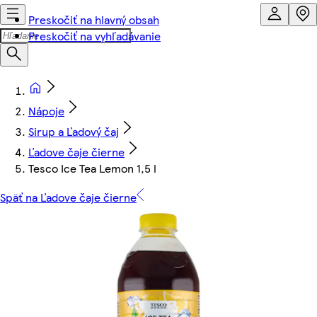
Preskočiť na hlavný obsah
Preskočiť na vyhľadávanie
Nápoje
Sirup a Ľadový čaj
Ľadove čaje čierne
Tesco Ice Tea Lemon 1,5 l
Späť na Ľadove čaje čierne