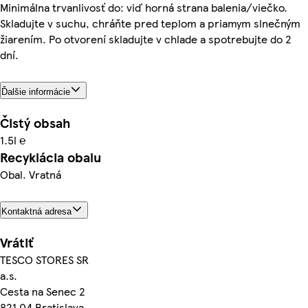
Minimálna trvanlivosť do: viď horná strana balenia/viečko.
Skladujte v suchu, chráňte pred teplom a priamym slnečným
žiarením. Po otvorení skladujte v chlade a spotrebujte do 2
dní.
Ďalšie informácie
Čistý obsah
1.5l ℮
Recyklácia obalu
Obal. Vratná
Kontaktná adresa
Vrátiť
TESCO STORES SR
a.s.
Cesta na Senec 2
821 04 Bratislava