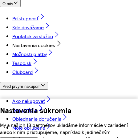
O nás
Prístupnosť
Kde dovážame
Poplatok za službu
Nastavenia cookies
Možnosti platby
Tesco.sk
Clubcard
Pred prvým nákupom
Ako nakupovať
Nastavenia súkromia
Registrácia
Objednanie doručenia
My a našich 18 partnerov ukladáme informácie v zariadení
Moje obľúbené
alebo k nim pristupujeme, napríklad k jedinečným