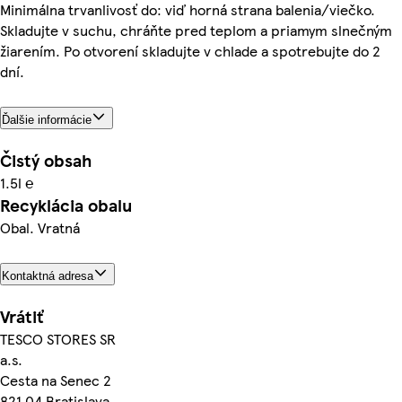
Minimálna trvanlivosť do: viď horná strana balenia/viečko.
Skladujte v suchu, chráňte pred teplom a priamym slnečným
žiarením. Po otvorení skladujte v chlade a spotrebujte do 2
dní.
Ďalšie informácie
Čistý obsah
1.5l ℮
Recyklácia obalu
Obal. Vratná
Kontaktná adresa
Vrátiť
TESCO STORES SR
a.s.
Cesta na Senec 2
821 04 Bratislava