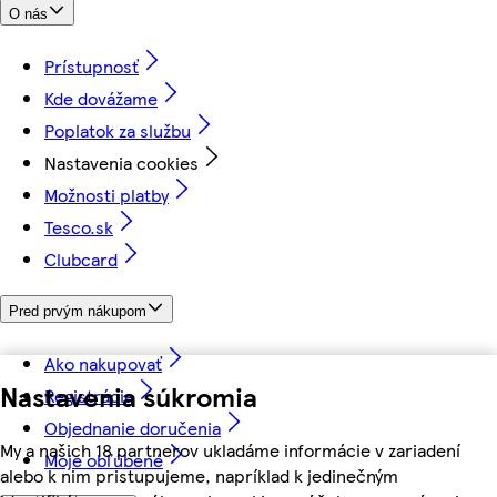
O nás
Prístupnosť
Kde dovážame
Poplatok za službu
Nastavenia cookies
Možnosti platby
Tesco.sk
Clubcard
Pred prvým nákupom
Ako nakupovať
Nastavenia súkromia
Registrácia
Objednanie doručenia
My a našich 18 partnerov ukladáme informácie v zariadení
Moje obľúbené
alebo k nim pristupujeme, napríklad k jedinečným