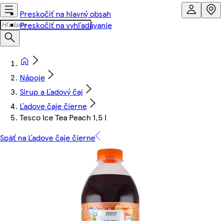
Preskočiť na hlavný obsah
Preskočiť na vyhľadávanie
Nápoje
Sirup a Ľadový čaj
Ľadove čaje čierne
Tesco Ice Tea Peach 1,5 l
Späť na Ľadove čaje čierne