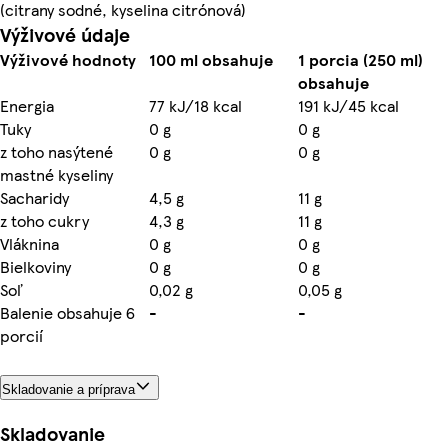
(citrany sodné, kyselina citrónová)
Výživové údaje
Výživové hodnoty
100 ml obsahuje
1 porcia (250 ml)
obsahuje
Energia
77 kJ/18 kcal
191 kJ/45 kcal
Tuky
0 g
0 g
z toho nasýtené
0 g
0 g
mastné kyseliny
Sacharidy
4,5 g
11 g
z toho cukry
4,3 g
11 g
Vláknina
0 g
0 g
Bielkoviny
0 g
0 g
Soľ
0,02 g
0,05 g
Balenie obsahuje 6
-
-
porcií
Skladovanie a príprava
Skladovanie