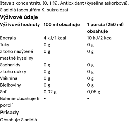
šťava z koncentrátu (0, 1 %), Antioxidant (kyselina askorbová),
Sladidlá (acesulfám K, sukralóza)
Výživové údaje
Výživové hodnoty
100 ml obsahuje
1 porcia (250 ml)
obsahuje
Energia
4 kJ/1 kcal
10 kJ/2 kcal
Tuky
0 g
0 g
z toho nasýtené
0 g
0 g
mastné kyseliny
Sacharidy
0 g
0 g
z toho cukry
0 g
0 g
Vláknina
0 g
0 g
Bielkoviny
0 g
0 g
Soľ
0,02 g
0,05 g
Balenie obsahuje 6
-
-
porcií
Prísady
Obsahuje Sladidlá