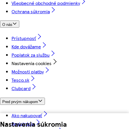
Všeobecné obchodné podmienky
Ochrana súkromia
O nás
Prístupnosť
Kde dovážame
Poplatok za službu
Nastavenia cookies
Možnosti platby
Tesco.sk
Clubcard
Pred prvým nákupom
Ako nakupovať
Nastavenia súkromia
Registrácia