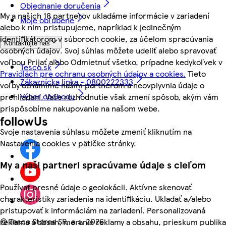
Objednanie doručenia
My a našich 18 partnerov ukladáme informácie v zariadení
Moje obľúbené
alebo k nim pristupujeme, napríklad k jedinečným
identifikátorom v súboroch cookie, za účelom spracúvania
Kontaktujte nás
osobných údajov. Svoj súhlas môžete udeliť alebo spravovať
voľbou Prijať alebo Odmietnuť všetko, prípadne kedykoľvek v
Tesco.sk
Pravidlách pre ochranu osobných údajov a cookies.
Tieto
Zákaznícka linka - 0800222333
voľby oznámime našim partnerom a neovplyvnia údaje o
Výber obchodu
prehliadaní. Vaše rozhodnutie však zmení spôsob, akým vám
prispôsobíme nakupovanie na našom webe.
followUs
Svoje nastavenia súhlasu môžete zmeniť kliknutím na
Nastavenia cookies v pätičke stránky.
My a naši partneri spracúvame údaje s cieľom
Používať presné údaje o geolokácii. Aktívne skenovať
charakteristiky zariadenia na identifikáciu. Ukladať a/alebo
pristupovať k informáciám na zariadení. Personalizovaná
©
Tesco Stores SR, a.s. 2026
reklama a obsah, meranie reklamy a obsahu, prieskum publika