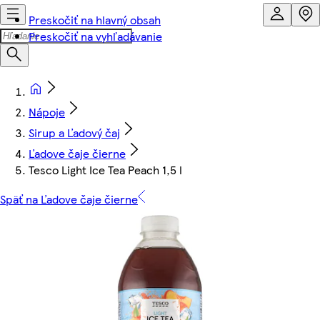
Preskočiť na hlavný obsah
Preskočiť na vyhľadávanie
Nápoje
Sirup a Ľadový čaj
Ľadove čaje čierne
Tesco Light Ice Tea Peach 1,5 l
Späť na Ľadove čaje čierne