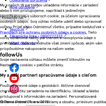
Objednanie doručenia
My a našich 18 partnerov ukladáme informácie v zariadení
Moje obľúbené
alebo k nim pristupujeme, napríklad k jedinečným
identifikátorom v súboroch cookie, za účelom spracúvania
Kontaktujte nás
osobných údajov. Svoj súhlas môžete udeliť alebo spravovať
voľbou Prijať alebo Odmietnuť všetko, prípadne kedykoľvek v
Tesco.sk
Pravidlách pre ochranu osobných údajov a cookies.
Tieto
Zákaznícka linka - 0800222333
voľby oznámime našim partnerom a neovplyvnia údaje o
Výber obchodu
prehliadaní. Vaše rozhodnutie však zmení spôsob, akým vám
prispôsobíme nakupovanie na našom webe.
followUs
Svoje nastavenia súhlasu môžete zmeniť kliknutím na
Nastavenia cookies v pätičke stránky.
My a naši partneri spracúvame údaje s cieľom
Používať presné údaje o geolokácii. Aktívne skenovať
charakteristiky zariadenia na identifikáciu. Ukladať a/alebo
pristupovať k informáciám na zariadení. Personalizovaná
©
Tesco Stores SR, a.s. 2026
reklama a obsah, meranie reklamy a obsahu, prieskum publika