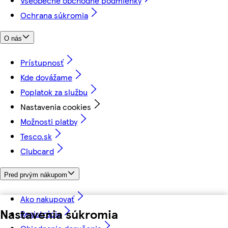
Všeobecné obchodné podmienky
Ochrana súkromia
O nás
Prístupnosť
Kde dovážame
Poplatok za službu
Nastavenia cookies
Možnosti platby
Tesco.sk
Clubcard
Pred prvým nákupom
Ako nakupovať
Nastavenia súkromia
Registrácia