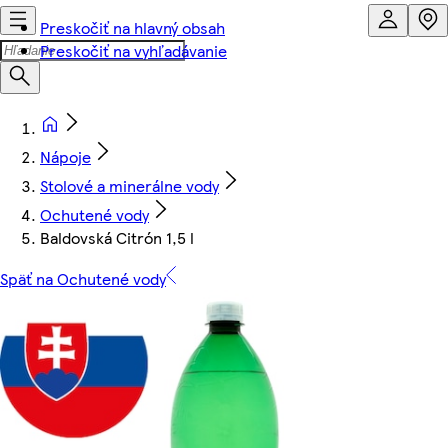
Preskočiť na hlavný obsah
Preskočiť na vyhľadávanie
Nápoje
Stolové a minerálne vody
Ochutené vody
Baldovská Citrón 1,5 l
Späť na Ochutené vody