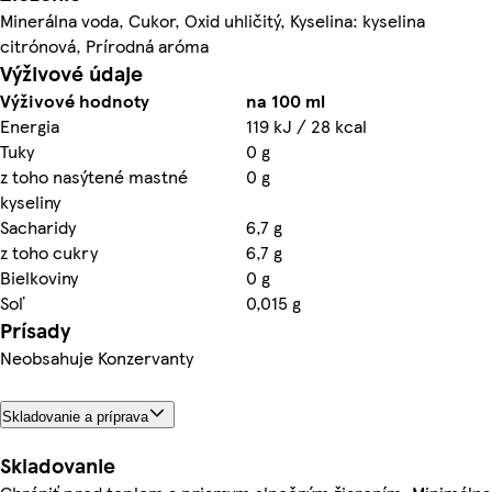
Minerálna voda, Cukor, Oxid uhličitý, Kyselina: kyselina
citrónová, Prírodná aróma
Výživové údaje
Výživové hodnoty
na 100 ml
Energia
119 kJ / 28 kcal
Tuky
0 g
z toho nasýtené mastné
0 g
kyseliny
Sacharidy
6,7 g
z toho cukry
6,7 g
Bielkoviny
0 g
Soľ
0,015 g
Prísady
Neobsahuje Konzervanty
Skladovanie a príprava
Skladovanie