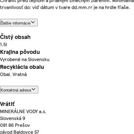
Chrániť pred teplom a priamym slnečným žiarením. Minimálna
trvanlivosť do: viď dátum v tvare dd.mm.rr je na hrdle fľaše.
Ďalšie informácie
Čistý obsah
1.5l
Krajina pôvodu
Vyrobené na Slovensku
Recyklácia obalu
Obal. Vratná
Kontaktná adresa
Vrátiť
MINERÁLNE VODY a.s.
Slovenská 9
081 86 Prešov
závod Baldovce 57