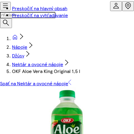
Preskočiť na hlavný obsah
Preskočiť na vyhľadávanie
Nápoje
Džúsy
Nektár a ovocné nápoje
OKF Aloe Vera King Original 1,5 l
Späť na Nektár a ovocné nápoje