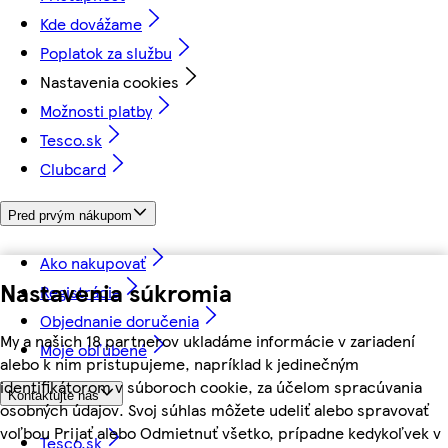
Kde dovážame
Poplatok za službu
Nastavenia cookies
Možnosti platby
Tesco.sk
Clubcard
Pred prvým nákupom
Ako nakupovať
Nastavenia súkromia
Registrácia
Objednanie doručenia
My a našich 18 partnerov ukladáme informácie v zariadení
Moje obľúbené
alebo k nim pristupujeme, napríklad k jedinečným
identifikátorom v súboroch cookie, za účelom spracúvania
Kontaktujte nás
osobných údajov. Svoj súhlas môžete udeliť alebo spravovať
voľbou Prijať alebo Odmietnuť všetko, prípadne kedykoľvek v
Tesco.sk