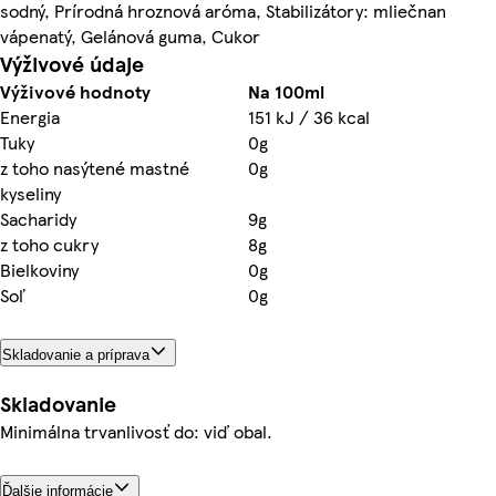
sodný, Prírodná hroznová aróma, Stabilizátory: mliečnan
vápenatý, Gelánová guma, Cukor
Výživové údaje
Výživové hodnoty
Na 100ml
Energia
151 kJ / 36 kcal
Tuky
0g
z toho nasýtené mastné
0g
kyseliny
Sacharidy
9g
z toho cukry
8g
Bielkoviny
0g
Soľ
0g
Skladovanie a príprava
Skladovanie
Minimálna trvanlivosť do: viď obal.
Ďalšie informácie