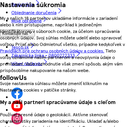
Nastavenia súkromia
Registrácia
Objednanie doručenia
My a našich 18 partnerov ukladáme informácie v zariadení
Moje obľúbené
alebo k nim pristupujeme, napríklad k jedinečným
identifikátorom v súboroch cookie, za účelom spracúvania
Kontaktujte nás
osobných údajov. Svoj súhlas môžete udeliť alebo spravovať
voľbou Prijať alebo Odmietnuť všetko, prípadne kedykoľvek v
Tesco.sk
Pravidlách pre ochranu osobných údajov a cookies.
Tieto
Zákaznícka linka - 0800222333
voľby oznámime našim partnerom a neovplyvnia údaje o
Výber obchodu
prehliadaní. Vaše rozhodnutie však zmení spôsob, akým vám
prispôsobíme nakupovanie na našom webe.
followUs
Svoje nastavenia súhlasu môžete zmeniť kliknutím na
Nastavenia cookies v pätičke stránky.
My a naši partneri spracúvame údaje s cieľom
Používať presné údaje o geolokácii. Aktívne skenovať
charakteristiky zariadenia na identifikáciu. Ukladať a/alebo