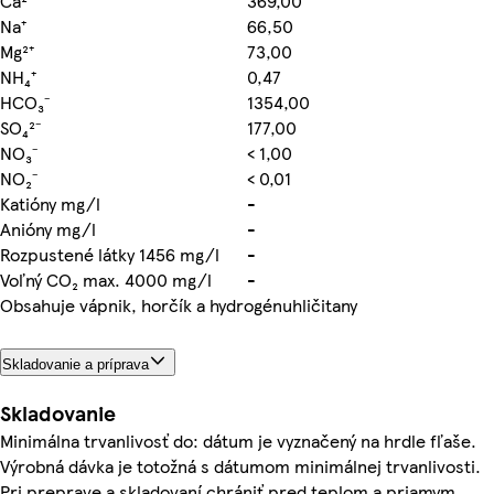
Ca²⁺
369,00
Na⁺
66,50
Mg²⁺
73,00
NH₄⁺
0,47
HCO₃⁻
1354,00
SO₄²⁻
177,00
NO₃⁻
< 1,00
NO₂⁻
< 0,01
Katióny mg/l
-
Anióny mg/l
-
Rozpustené látky 1456 mg/l
-
Voľný CO₂ max. 4000 mg/l
-
Obsahuje vápnik, horčík a hydrogénuhličitany
Skladovanie a príprava
Skladovanie
Minimálna trvanlivosť do: dátum je vyznačený na hrdle fľaše.
Výrobná dávka je totožná s dátumom minimálnej trvanlivosti.
Pri preprave a skladovaní chrániť pred teplom a priamym