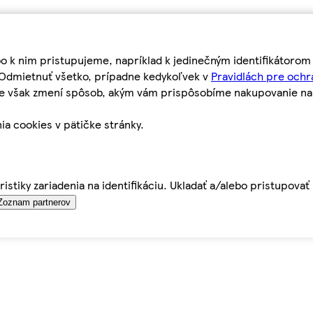
bo k nim pristupujeme, napríklad k jedinečným identifikátoro
o Odmietnuť všetko, prípadne kedykoľvek v
Pravidlách pre ochr
tie však zmení spôsob, akým vám prispôsobíme nakupovanie n
ia cookies v pätičke stránky.
istiky zariadenia na identifikáciu. Ukladať a/alebo pristupova
Zoznam partnerov