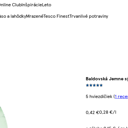
nline Club
Inšpirácie
Leto
so a lahôdky
Mrazené
Tesco Finest
Trvanlivé potraviny
Baldovská Jemne sý
5 hviezdičiek
(
1 rece
0,28 €/l
0,42 €