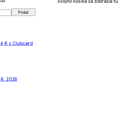
kus
svojho košíka sa zobrazia tu
Pridať
84 € s Clubcard
 8. 2026