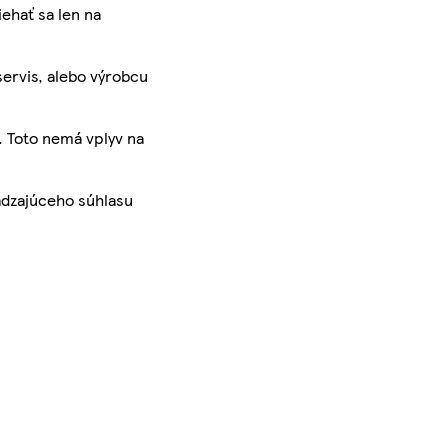
iehať sa len na
servis, alebo výrobcu
. Toto nemá vplyv na
ádzajúceho súhlasu