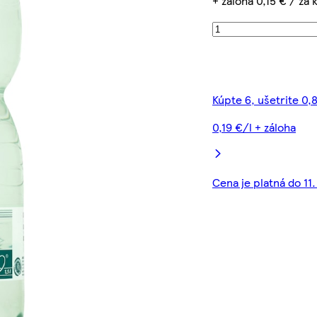
+ záloha 0,15 € / za 
Kúpte 6, ušetrite 0,
0,19 €/l + záloha
Cena je platná do 11.