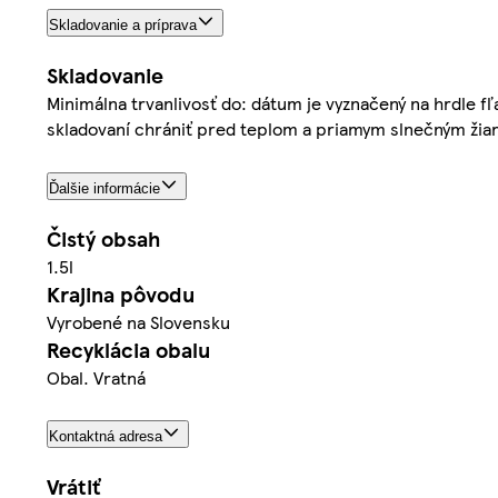
Skladovanie a príprava
Skladovanie
Minimálna trvanlivosť do: dátum je vyznačený na hrdle f
skladovaní chrániť pred teplom a priamym slnečným žia
Ďalšie informácie
Čistý obsah
1.5l
Krajina pôvodu
Vyrobené na Slovensku
Recyklácia obalu
Obal. Vratná
Kontaktná adresa
Vrátiť