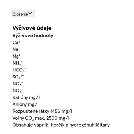
Zloženie
Výživové údaje
Výživové hodnoty
Ca²⁺
Na⁺
Mg²⁺
NH₄⁺
HCO₃⁻
SO₄²⁻
NO₃⁻
NO₂⁻
Katióny mg/l
Anióny mg/l
Rozpustené látky 1456 mg/l
Voľný CO₂ max. 2500 mg/l
Obsahuje vápnik, horčík a hydrogénuhličitany