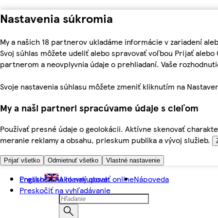
Nastavenia súkromia
My a našich 18 partnerov ukladáme informácie v zariadení ale
Svoj súhlas môžete udeliť alebo spravovať voľbou Prijať aleb
partnerom a neovplyvnia údaje o prehliadaní. Vaše rozhodnu
Svoje nastavenia súhlasu môžete zmeniť kliknutím na Nastaven
My a naši partneri spracúvame údaje s cieľom
Používať presné údaje o geolokácii. Aktívne skenovať charakter
meranie reklamy a obsahu, prieskum publika a vývoj služieb.
Prijať všetko
Odmietnuť všetko
Vlastné nastavenie
Preskočiť na hlavný obsah
English
Ako nakupovať online
Nápoveda
Preskočiť na vyhľadávanie