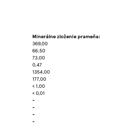
Minerálne zloženie prameňa:
369,00
66,50
73,00
0,47
1354,00
177,00
< 1,00
< 0,01
-
-
-
-