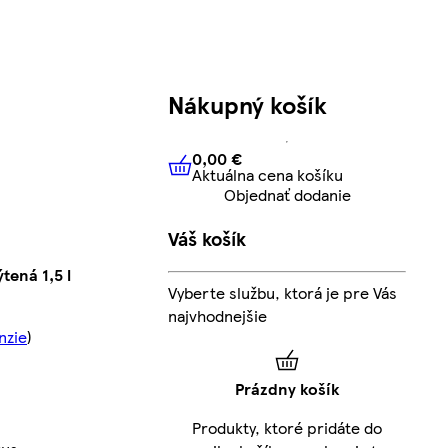
Nákupný košík
0,00 €
Aktuálna cena košíku
0,00 €
Aktuálna cena košíku
Objednať dodanie
Váš košík
tená 1,5 l
Vyberte službu, ktorá je pre Vás
najvhodnejšie
nzie
)
Prázdny košík
Produkty, ktoré pridáte do