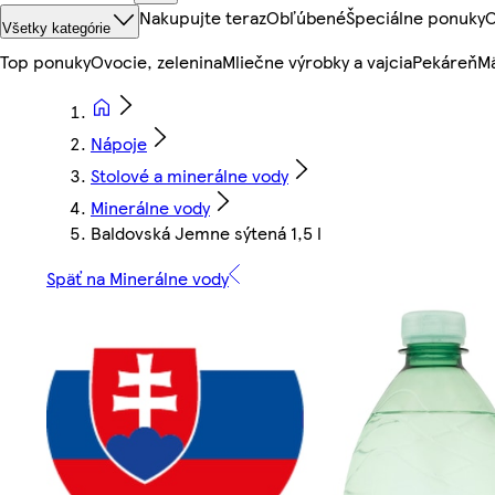
Nakupujte teraz
Obľúbené
Špeciálne ponuky
O
Všetky kategórie
Top ponuky
Ovocie, zelenina
Mliečne výrobky a vajcia
Pekáreň
Mä
Nápoje
Stolové a minerálne vody
Minerálne vody
Baldovská Jemne sýtená 1,5 l
Späť na Minerálne vody