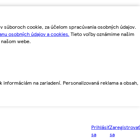
m v súboroch cookie, za účelom spracúvania osobných údajov.
anu osobných údajov a cookies.
Tieto voľby oznámime našim
a našom webe.
ť k informáciám na zariadení. Personalizovaná reklama a obsah,
Prihlásiť
Zaregistrovať
sa
sa