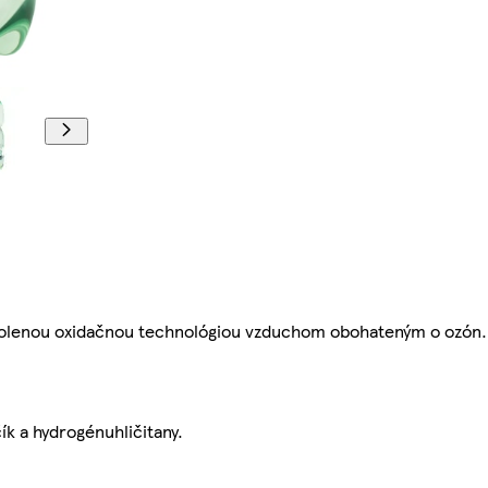
ovolenou oxidačnou technológiou vzduchom obohateným o ozón.
ík a hydrogénuhličitany.