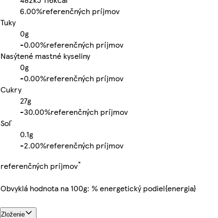
6.00%
referenčných príjmov
Tuky
0g
-
0.00%
referenčných príjmov
Nasýtené mastné kyseliny
0g
-
0.00%
referenčných príjmov
Cukry
27g
-
30.00%
referenčných príjmov
Soľ
0.1g
-
2.00%
referenčných príjmov
*
referenčných príjmov
Obvyklá hodnota na 100g: % energetický podiel{energia}
Zloženie