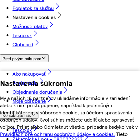
Poplatok za službu
Nastavenia cookies
Možnosti platby
Tesco.sk
Clubcard
Pred prvým nákupom
Ako nakupovať
Nastavenia súkromia
Registrácia
Objednanie doručenia
My a našich 18 partnerov ukladáme informácie v zariadení
Moje obľúbené
alebo k nim pristupujeme, napríklad k jedinečným
identifikátorom v súboroch cookie, za účelom spracúvania
Kontaktujte nás
osobných údajov. Svoj súhlas môžete udeliť alebo spravovať
voľbou Prijať alebo Odmietnuť všetko, prípadne kedykoľvek v
Tesco.sk
Pravidlách pre ochranu osobných údajov a cookies.
Tieto
Zákaznícka linka - 0800222333