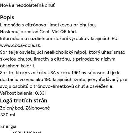
Nová a neodolateľná chuť
Popis
Limonáda s citrónovo-limetkovou príchuťou.
Naskenuj a zostaň Cool. Viď QR kód.
Informácie o rozdielnom zložení výrobku v krajinách EÚ:
www.coca-cola.sk.
Sprite je osviežujúci nealkoholický nápoj, ktorý uhasí smäd
skvelou chuťou limetky a citrónu, s prirodzene nízkym
obsahom kalórií.
Sprite, ktorý vznikol v USA v roku 1961 av súčasnosti je k
dostaniu vo viac ako 190 krajinách sveta, je vyhľadávaný pre
svoju osobitú citrónovo-limetkovú chuť a osvieženie.
Veľkosť balenia: 0.33l
Logá tretích strán
Zelený bod, Zálohované
330 ml
Energia
482kJ
116kcal