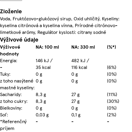
Zloženie
Voda, Fruktózovo-glukózový sirup, Oxid uhličitý, Kyseliny:
kyselina citrónová a kyselina vínna, Prírodné citrónovo-
limetkové arómy, Regulátor kyslosti: citrany sodné
Výživové údaje
Výživové
NA: 100 ml
NA: 330 ml
(%*)
hodnoty
Energia:
146 kJ /
482 kJ /
-
35 kcal
116 kcal
(6%)
Tuky:
0 g
0 g
(0%)
z toho nasýtené
0 g
0 g
(0%)
mastné kyseliny:
Sacharidy:
8,3 g
27 g
(11%)
z toho cukry:
8,3 g
27 g
(30%)
Bielkoviny:
0 g
0 g
(0%)
Soľ:
0,03 g
0,1 g
(2%)
*Referenčný
-
-
-
príjem