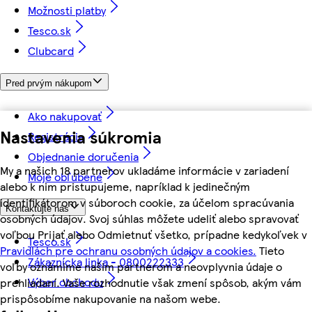
Možnosti platby
Tesco.sk
Clubcard
Pred prvým nákupom
Ako nakupovať
Nastavenia súkromia
Registrácia
Objednanie doručenia
My a našich 18 partnerov ukladáme informácie v zariadení
Moje obľúbené
alebo k nim pristupujeme, napríklad k jedinečným
identifikátorom v súboroch cookie, za účelom spracúvania
Kontaktujte nás
osobných údajov. Svoj súhlas môžete udeliť alebo spravovať
voľbou Prijať alebo Odmietnuť všetko, prípadne kedykoľvek v
Tesco.sk
Pravidlách pre ochranu osobných údajov a cookies.
Tieto
Zákaznícka linka - 0800222333
voľby oznámime našim partnerom a neovplyvnia údaje o
Výber obchodu
prehliadaní. Vaše rozhodnutie však zmení spôsob, akým vám
prispôsobíme nakupovanie na našom webe.