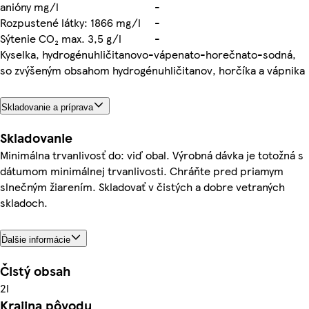
anióny mg/l
-
Rozpustené látky: 1866 mg/l
-
Sýtenie CO₂ max. 3,5 g/l
-
Kyselka, hydrogénuhličitanovo-vápenato-horečnato-sodná,
so zvýšeným obsahom hydrogénuhličitanov, horčíka a vápnika
Skladovanie a príprava
Skladovanie
Minimálna trvanlivosť do: viď obal. Výrobná dávka je totožná s
dátumom minimálnej trvanlivosti. Chráňte pred priamym
slnečným žiarením. Skladovať v čistých a dobre vetraných
skladoch.
Ďalšie informácie
Čistý obsah
2l
Krajina pôvodu