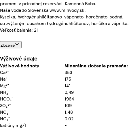
pramení v prírodnej rezervácii Kamenná Baba.
Naša voda zo Slovenska www.minvody.sk.
Kyselka, hydrogénuhličitanovo-vápenato-horečnato-sodná,
so zvýšeným obsahom hydrogénuhličitanov, horčíka a vápnika.
Veľkosť balenia: 2l
Zloženie
Výživové údaje
Výživové hodnoty
Minerálne zloženie prameňa:
Ca²⁺
353
Na⁺
175
Mg²⁺
141
NH₄⁺
0,49
HCO₃⁻
1964
SO₄²⁻
109
NO₃⁻
1,48
NO₂⁻
0,02
katióny mg/l
-