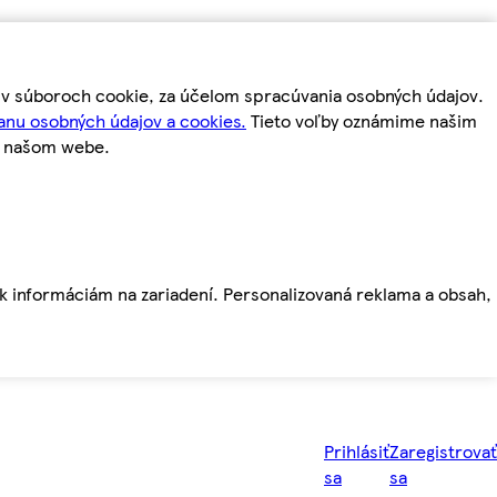
m v súboroch cookie, za účelom spracúvania osobných údajov.
anu osobných údajov a cookies.
Tieto voľby oznámime našim
a našom webe.
ť k informáciám na zariadení. Personalizovaná reklama a obsah,
Prihlásiť
Zaregistrovať
sa
sa