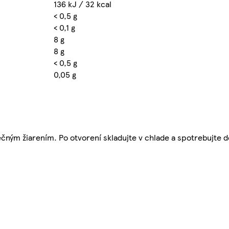
136 kJ / 32 kcal
< 0,5 g
< 0,1 g
8 g
8 g
< 0,5 g
0,05 g
ným žiarením. Po otvorení skladujte v chlade a spotrebujte d