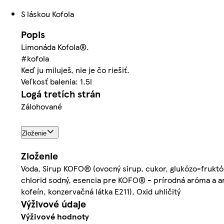
S láskou Kofola
Popis
Limonáda Kofola®.
#kofola
Keď ju miluješ, nie je čo riešiť.
Veľkosť balenia: 1.5l
Logá tretích strán
Zálohované
Zloženie
Zloženie
Voda, Sirup KOFO® (ovocný sirup, cukor, glukózo-fruktózo
chlorid sodný, esencia pre KOFO® - prírodná aróma a ar
kofeín, konzervačná látka E211), Oxid uhličitý
Výživové údaje
Výživové hodnoty