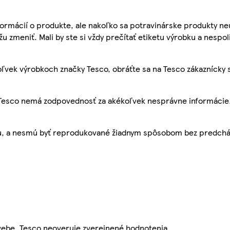
ormácií o produkte, ale nakoľko sa potravinárske produkty ne
žu zmeniť. Mali by ste si vždy prečítať etiketu výrobku a nespol
ľvek výrobkoch značky Tesco, obráťte sa na Tesco zákaznícky 
, Tesco nemá zodpovednosť za akékoľvek nesprávne informácie
bu, a nesmú byť reprodukované žiadnym spôsobom bez predch
webe. Tesco neoveruje zverejnené hodnotenia.