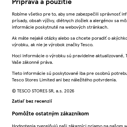
Príprava a použitie
Robíme všetko pre to, aby sme zabezpečili správnosť inf
prísady, obsah výživy, diétnych zložiek a alergénov sa mô
informácie poskytnuté na webových stránkach.
Ak máte nejaké otázky alebo sa chcete poradiť o akýchko
výrobku, ak nie je výrobok značky Tesco.
Hoci informácie o výrobku sú pravidelne aktualizované
Vaše zákonné práva.
Tieto informácie sú poskytované iba pre osobnú potre
Tesco Stores Limited ani bez náležitého potvrdenia.
© TESCO STORES SR, a.s. 2026
Zatiaľ bez recenzií
Pomôžte ostatným zákazníkom
Hodnotenia zverejňujú naši zákazníci priamo na našom 