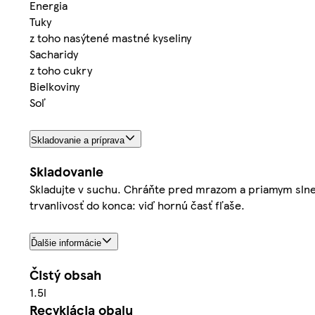
Energia
Tuky
z toho nasýtené mastné kyseliny
Sacharidy
z toho cukry
Bielkoviny
Soľ
Skladovanie a príprava
Skladovanie
Skladujte v suchu. Chráňte pred mrazom a priamym slneč
trvanlivosť do konca: viď hornú časť fľaše.
Ďalšie informácie
Čistý obsah
1.5l
Recyklácia obalu