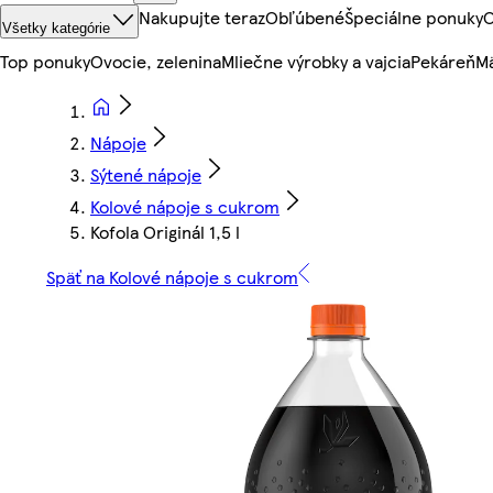
Nakupujte teraz
Obľúbené
Špeciálne ponuky
O
Všetky kategórie
Top ponuky
Ovocie, zelenina
Mliečne výrobky a vajcia
Pekáreň
Mä
Nápoje
Sýtené nápoje
Kolové nápoje s cukrom
Kofola Originál 1,5 l
Späť na Kolové nápoje s cukrom