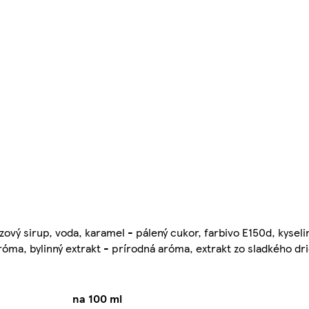
vý sirup, voda, karamel - pálený cukor, farbivo E150d, kyselin
óma, bylinný extrakt - prírodná aróma, extrakt zo sladkého dr
na 100 ml