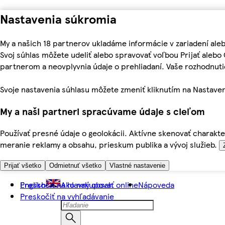
Nastavenia súkromia
My a našich 18 partnerov ukladáme informácie v zariadení ale
Svoj súhlas môžete udeliť alebo spravovať voľbou Prijať aleb
partnerom a neovplyvnia údaje o prehliadaní. Vaše rozhodnu
Svoje nastavenia súhlasu môžete zmeniť kliknutím na Nastaven
My a naši partneri spracúvame údaje s cieľom
Používať presné údaje o geolokácii. Aktívne skenovať charakter
meranie reklamy a obsahu, prieskum publika a vývoj služieb.
Prijať všetko
Odmietnuť všetko
Vlastné nastavenie
Preskočiť na hlavný obsah
English
Ako nakupovať online
Nápoveda
Preskočiť na vyhľadávanie