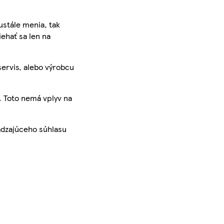
ustále menia, tak
iehať sa len na
servis, alebo výrobcu
. Toto nemá vplyv na
ádzajúceho súhlasu