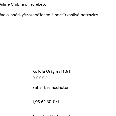
nline Club
Inšpirácie
Leto
so a lahôdky
Mrazené
Tesco Finest
Trvanlivé potraviny
Kofola Originál 1,5 l
Zatiaľ bez hodnotení
1,30 €/l
1,95 €