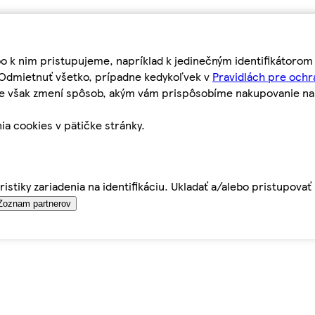
bo k nim pristupujeme, napríklad k jedinečným identifikátoro
o Odmietnuť všetko, prípadne kedykoľvek v
Pravidlách pre ochr
tie však zmení spôsob, akým vám prispôsobíme nakupovanie n
ia cookies v pätičke stránky.
istiky zariadenia na identifikáciu. Ukladať a/alebo pristupova
Zoznam partnerov