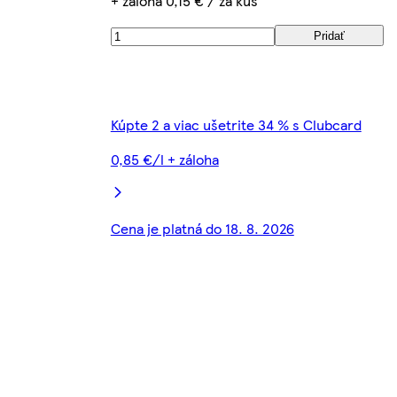
+ záloha 0,15 € / za kus
Pridať
Kúpte 2 a viac ušetrite 34 % s Clubcard
0,85 €/l + záloha
Cena je platná do 18. 8. 2026