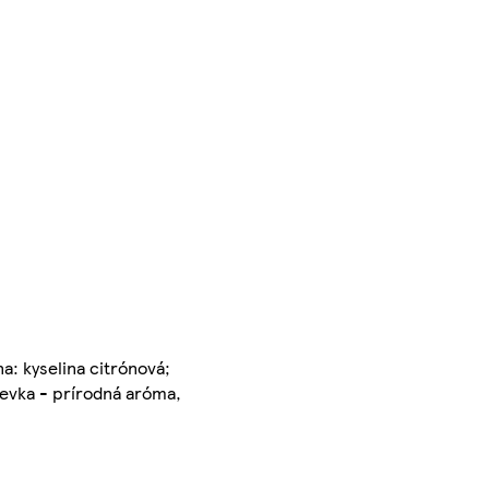
a: kyselina citrónová;
ievka - prírodná aróma,