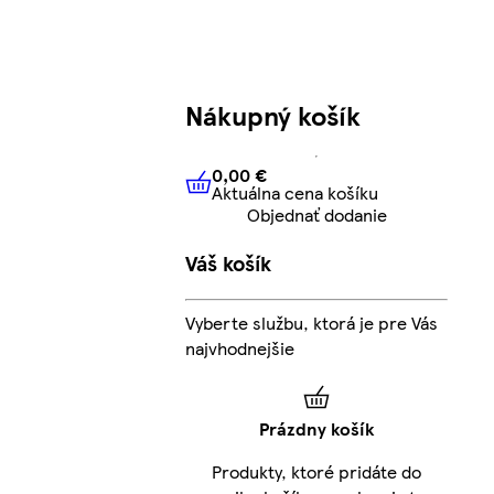
Nákupný košík
0,00 €
Aktuálna cena košíku
0,00 €
Aktuálna cena košíku
Objednať dodanie
Váš košík
Vyberte službu, ktorá je pre Vás
najvhodnejšie
Prázdny košík
Produkty, ktoré pridáte do