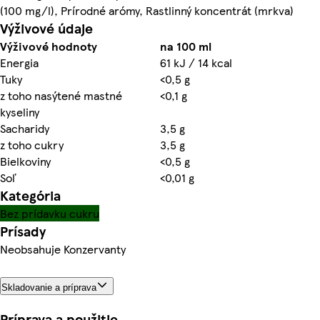
(100 mg/l), Prírodné arómy, Rastlinný koncentrát (mrkva)
Výživové údaje
Výživové hodnoty
na 100 ml
Energia
61 kJ / 14 kcal
Tuky
<0,5 g
z toho nasýtené mastné
<0,1 g
kyseliny
Sacharidy
3,5 g
z toho cukry
3,5 g
Bielkoviny
<0,5 g
Soľ
<0,01 g
Kategória
Bez prídavku cukru
Prísady
Neobsahuje Konzervanty
Skladovanie a príprava
Príprava a použitie