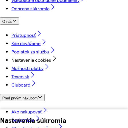
Všeobecné obchodné podmienky
Ochrana súkromia
O nás
Prístupnosť
Kde dovážame
Poplatok za službu
Nastavenia cookies
Možnosti platby
Tesco.sk
Clubcard
Pred prvým nákupom
Ako nakupovať
Nastavenia súkromia
Registrácia