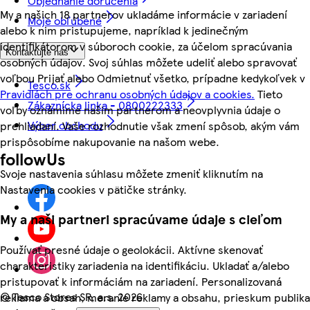
Objednanie doručenia
My a našich 18 partnerov ukladáme informácie v zariadení
Moje obľúbené
alebo k nim pristupujeme, napríklad k jedinečným
identifikátorom v súboroch cookie, za účelom spracúvania
Kontaktujte nás
osobných údajov. Svoj súhlas môžete udeliť alebo spravovať
voľbou Prijať alebo Odmietnuť všetko, prípadne kedykoľvek v
Tesco.sk
Pravidlách pre ochranu osobných údajov a cookies.
Tieto
Zákaznícka linka - 0800222333
voľby oznámime našim partnerom a neovplyvnia údaje o
Výber obchodu
prehliadaní. Vaše rozhodnutie však zmení spôsob, akým vám
prispôsobíme nakupovanie na našom webe.
followUs
Svoje nastavenia súhlasu môžete zmeniť kliknutím na
Nastavenia cookies v pätičke stránky.
My a naši partneri spracúvame údaje s cieľom
Používať presné údaje o geolokácii. Aktívne skenovať
charakteristiky zariadenia na identifikáciu. Ukladať a/alebo
pristupovať k informáciám na zariadení. Personalizovaná
©
Tesco Stores SR, a.s. 2026
reklama a obsah, meranie reklamy a obsahu, prieskum publika