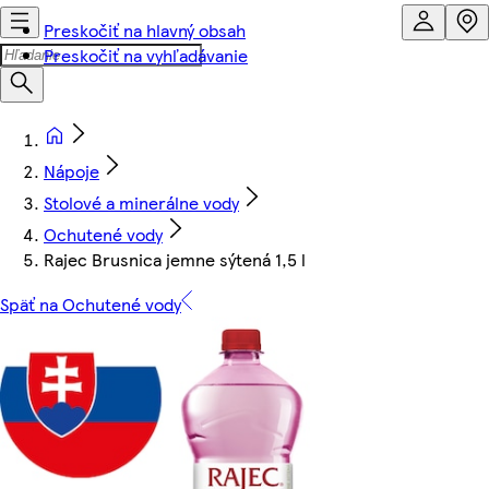
Preskočiť na hlavný obsah
Preskočiť na vyhľadávanie
Nápoje
Stolové a minerálne vody
Ochutené vody
Rajec Brusnica jemne sýtená 1,5 l
Späť na Ochutené vody