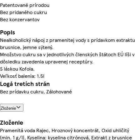
Patentované prírodou
Bez pridaného cukru
Bez konzervantov
Popis
Nealkoholický nápoj z pramenitej vody s prídavkom extraktu
brusnice, jemne sýtený.
Množstvo cukru sa v jednotlivých členských štátoch EÚ líši v
dôsledku zavedenia upravenej receptúry.
S láskou Kofola.
Veľkosť balenia: 1.5l
Logá tretích strán
Bez prídavku cukru, Zálohované
Zloženie
Zloženie
Pramenitá voda Rajec, Hroznový koncentrát, Oxid uhličitý
(min. 1 g/l), Kyselina: kyselina citrónová, Extrakt z brusnice