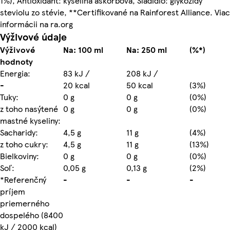
1%), Antioxidant: kyselina askorbová, Sladidio: glykozidy
steviolu zo stévie, **Certifikované na Rainforest Alliance. Viac
informácii na ra.org
Výživové údaje
Výživové
Na: 100 ml
Na: 250 ml
(%*)
hodnoty
Energia:
83 kJ /
208 kJ /
-
20 kcal
50 kcal
(3%)
Tuky:
0 g
0 g
(0%)
z toho nasýtené
0 g
0 g
(0%)
mastné kyseliny:
Sacharidy:
4,5 g
11 g
(4%)
z toho cukry:
4,5 g
11 g
(13%)
Bielkoviny:
0 g
0 g
(0%)
Soľ:
0,05 g
0,13 g
(2%)
*Referenčný
-
-
-
príjem
priemerného
dospelého (8400
kJ / 2000 kcal)