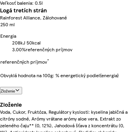
Veľkosť balenia: 0.5l
Logá tretích strán
Rainforest Alliance, Zálohované
250 ml
Energia
208kJ
50kcal
3.00%
referenčných príjmov
*
referenčných príjmov
Obvyklá hodnota na 100g: % energetický podiel{energia}
Zloženie
Zloženie
Voda, Cukor, Fruktóza, Regulátory kyslosti: kyselina jablčná a
citróny sodné, Arómy vrátane arómy aloe vera, Extrakt zo
zeleného čaju** (0, 12%), Jahodová šťava z koncentrátu (0,