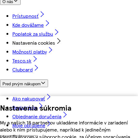
O nás
Prístupnosť
Kde dovážame
Poplatok za službu
Nastavenia cookies
Možnosti platby
Tesco.sk
Clubcard
Pred prvým nákupom
Ako nakupovať
Nastavenia súkromia
Registrácia
Objednanie doručenia
My a našich 18 partnerov ukladáme informácie v zariadení
Moje obľúbené
alebo k nim pristupujeme, napríklad k jedinečným
identifikátorom v súboroch cookie, za účelom spracúvania