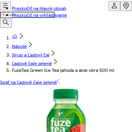
Preskočiť na hlavný obsah
Preskočiť na vyhľadávanie
Nápoje
Sirup a Ľadový čaj
Ľadové čaje zelené
FuzeTea Green Ice Tea jahoda a aloe vera 500 ml
Späť na Ľadové čaje zelené