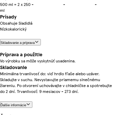
500 ml = 2 x 250
-
-
-
ml
Prísady
Obsahuje Sladidlá
Nízkokalorický
Skladovanie a príprava
Príprava a použitie
Vo výrobku sa môže vyskytnúť usadenina.
Skladovanie
Minimálna trvanlivosť do: viď hrdlo fľaše alebo uzáver.
Skladujte v suchu. Nevystavujte priamemu slnečnému
žiareniu. Po otvorení uchovávajte v chladničke a spotrebujte
do 2 dní. Trvanlivosť: 9 mesiacov - 273 dní.
Ďalšie informácie