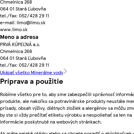
Chmelnica 268
064 01 Stará Ľubovňa
tel./fax: 052/428 29 11
e-mail: limo@limo.sk
www.limo.sk
Meno a adresa
PRVÁ KÚPEĽNÁ a.s.
Chmelnica 268
064 01 Stará Ľubovňa
tel./fax: 052/428 29 11
Ukázať všetko Minerálne vody
Príprava a použitie
Robíme všetko pre to, aby sme zabezpečili správnosť informác
produkte, ale nakoľko sa potravinárske produkty neustále men
prísady, obsah výživy, diétnych zložiek a alergénov sa môžu zme
by ste si vždy prečítať etiketu výrobku a nespoliehať sa len na
informácie poskytnuté na webových stránkach.
Ak máte nejaké otázky alebo sa chcete poradiť o akýchkoľvek