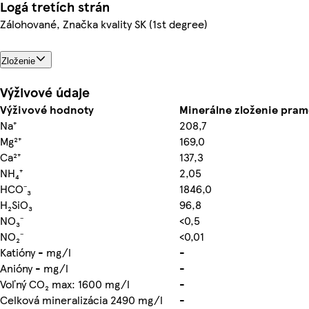
Logá tretích strán
Zálohované, Značka kvality SK (1st degree)
Zloženie
Výživové údaje
Výživové hodnoty
Minerálne zloženie pram
Na⁺
208,7
Mg²⁺
169,0
Ca²⁺
137,3
NH₄⁺
2,05
HCO⁻₃
1846,0
H₂SiO₃
96,8
NO₃⁻
<0,5
NO₂⁻
<0,01
Katióny - mg/l
-
Anióny - mg/l
-
Voľný CO₂ max: 1600 mg/l
-
Celková mineralizácia 2490 mg/l
-