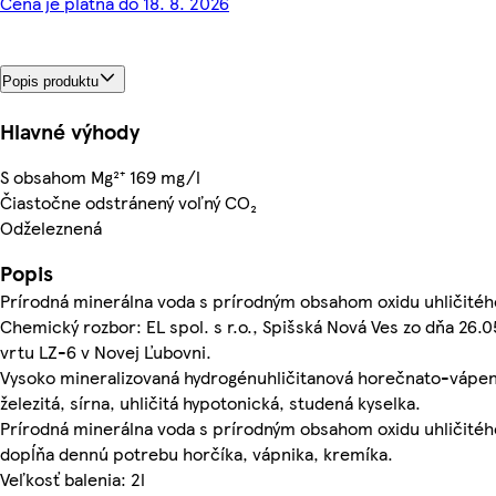
Cena je platná do 18. 8. 2026
Popis produktu
Hlavné výhody
S obsahom Mg²⁺ 169 mg/l
Čiastočne odstránený voľný CO₂
Odželeznená
Popis
Prírodná minerálna voda s prírodným obsahom oxidu uhličitéh
Chemický rozbor: EL spol. s r.o., Spišská Nová Ves zo dňa 26.0
vrtu LZ-6 v Novej Ľubovni.
Vysoko mineralizovaná hydrogénuhličitanová horečnato-vápen
železitá, sírna, uhličitá hypotonická, studená kyselka.
Prírodná minerálna voda s prírodným obsahom oxidu uhličité
dopĺňa dennú potrebu horčíka, vápnika, kremíka.
Veľkosť balenia: 2l