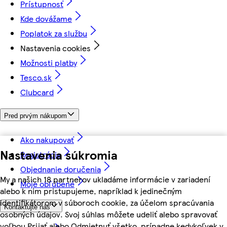
Prístupnosť
Kde dovážame
Poplatok za službu
Nastavenia cookies
Možnosti platby
Tesco.sk
Clubcard
Pred prvým nákupom
Ako nakupovať
Nastavenia súkromia
Registrácia
Objednanie doručenia
My a našich 18 partnerov ukladáme informácie v zariadení
Moje obľúbené
alebo k nim pristupujeme, napríklad k jedinečným
identifikátorom v súboroch cookie, za účelom spracúvania
Kontaktujte nás
osobných údajov. Svoj súhlas môžete udeliť alebo spravovať
voľbou Prijať alebo Odmietnuť všetko, prípadne kedykoľvek v