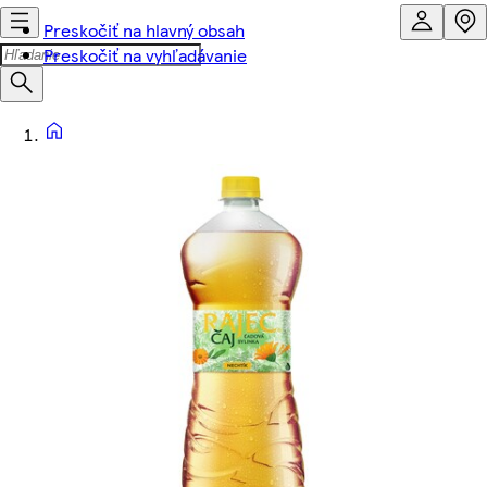
Preskočiť na hlavný obsah
Preskočiť na vyhľadávanie