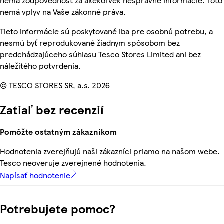
nemá zodpovednosť za akékoľvek nesprávne informácie. Toto
nemá vplyv na Vaše zákonné práva.
Tieto informácie sú poskytované iba pre osobnú potrebu, a
nesmú byť reprodukované žiadnym spôsobom bez
predchádzajúceho súhlasu Tesco Stores Limited ani bez
náležitého potvrdenia.
© TESCO STORES SR, a.s. 2026
Zatiaľ bez recenzií
Pomôžte ostatným zákazníkom
Hodnotenia zverejňujú naši zákazníci priamo na našom webe.
Tesco neoveruje zverejnené hodnotenia.
Napísať hodnotenie
Potrebujete pomoc?