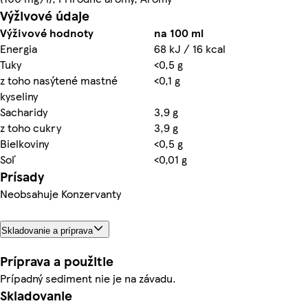
Výživové údaje
Výživové hodnoty
na 100 ml
Energia
68 kJ / 16 kcal
Tuky
<0,5 g
z toho nasýtené mastné
<0,1 g
kyseliny
Sacharidy
3,9 g
z toho cukry
3,9 g
Bielkoviny
<0,5 g
Soľ
<0,01 g
Prísady
Neobsahuje Konzervanty
Skladovanie a príprava
Príprava a použitie
Prípadný sediment nie je na závadu.
Skladovanie