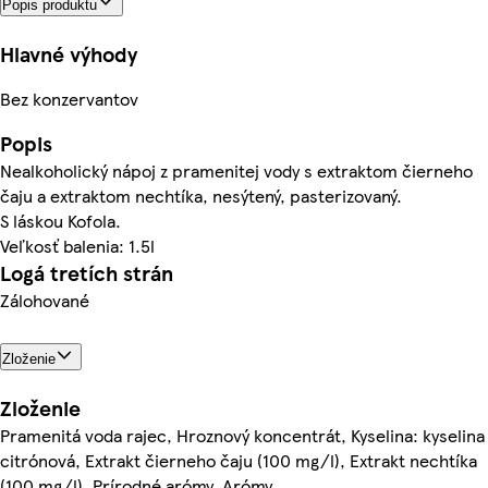
Popis produktu
Hlavné výhody
Bez konzervantov
Popis
Nealkoholický nápoj z pramenitej vody s extraktom čierneho
čaju a extraktom nechtíka, nesýtený, pasterizovaný.
S láskou Kofola.
Veľkosť balenia: 1.5l
Logá tretích strán
Zálohované
Zloženie
Zloženie
Pramenitá voda rajec, Hroznový koncentrát, Kyselina: kyselina
citrónová, Extrakt čierneho čaju (100 mg/l), Extrakt nechtíka
(100 mg/l), Prírodné arómy, Arómy