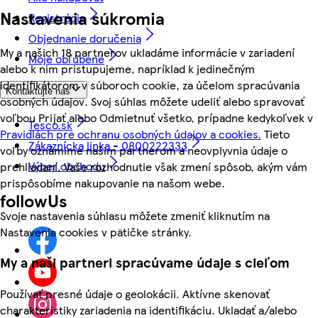
Nastavenia súkromia
Registrácia
Objednanie doručenia
My a našich 18 partnerov ukladáme informácie v zariadení
Moje obľúbené
alebo k nim pristupujeme, napríklad k jedinečným
identifikátorom v súboroch cookie, za účelom spracúvania
Kontaktujte nás
osobných údajov. Svoj súhlas môžete udeliť alebo spravovať
voľbou Prijať alebo Odmietnuť všetko, prípadne kedykoľvek v
Tesco.sk
Pravidlách pre ochranu osobných údajov a cookies.
Tieto
Zákaznícka linka - 0800222333
voľby oznámime našim partnerom a neovplyvnia údaje o
Výber obchodu
prehliadaní. Vaše rozhodnutie však zmení spôsob, akým vám
prispôsobíme nakupovanie na našom webe.
followUs
Svoje nastavenia súhlasu môžete zmeniť kliknutím na
Nastavenia cookies v pätičke stránky.
My a naši partneri spracúvame údaje s cieľom
Používať presné údaje o geolokácii. Aktívne skenovať
charakteristiky zariadenia na identifikáciu. Ukladať a/alebo