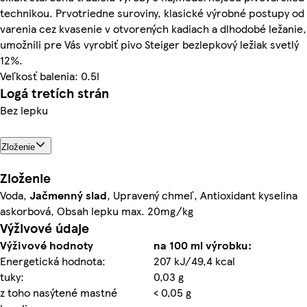
technikou. Prvotriedne suroviny, klasické výrobné postupy od
varenia cez kvasenie v otvorených kadiach a dlhodobé ležanie,
umožnili pre Vás vyrobiť pivo Steiger bezlepkový ležiak svetlý
12%.
Veľkosť balenia: 0.5l
Logá tretích strán
Bez lepku
Zloženie
Zloženie
Voda,
Jačmenný slad
, Upravený chmeľ, Antioxidant kyselina
askorbová, Obsah lepku max. 20mg/kg
Výživové údaje
Výživové hodnoty
na 100 ml výrobku:
Energetická hodnota:
207 kJ/49,4 kcal
tuky:
0,03 g
z toho nasýtené mastné
< 0,05 g