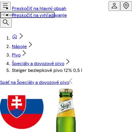
Preskočiť na hlavný obsah
Preskočiť na vyhľadávanie
Nápoje
Pivo
Špeciály a dovozové pivo
Steiger bezlepkové pivo 12% 0,5 l
Späť na Špeciály a dovozové pivo