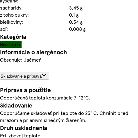
kyseliny:
sacharidy:
3,45 g
z toho cukry:
0,1 g
bielkoviny:
0,54 g
soľ:
0,008 g
Kategória
Bez lepku
Informácie o alergénoch
Obsahuje: Jačmeň
Skladovanie a príprava
Príprava a použitie
Odporúčaná teplota konzumácie 7-12°C.
Skladovanie
Odporúčame skladovať pri teplote do 25° C. Chrániť pred
mrazom a priamym slnečným žiarením.
Druh uskladnenia
Pri izbovej teplote