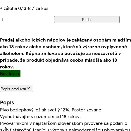
+ záloha 0,13 € / za kus
Pridať
Predaj alkoholických nápojov je zakázaný osobám mladším
ako 18 rokov alebo osobám, ktoré sú výrazne ovplyvnené
alkoholom. Kúpna zmluva sa považuje za neuzavretú v
prípade, že produkt objednáva osoba mladšia ako 18
rokov.
Bez lepku
Popis produktu
Popis
Pivo bezlepkový ležiak svetlý 12%. Pasterizované.
Vychutnávajte s rozumom od 18 rokov.
Pivovarníkom v najstaršom slovenskom pivovare sa podarilo
skĺbiť stáročnú tradíciu výroby s najmodernejšou pivovarskou