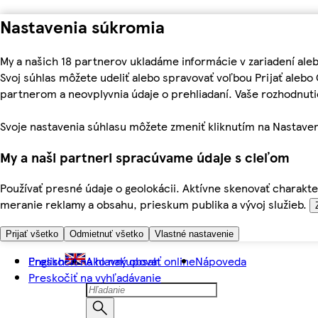
Nastavenia súkromia
My a našich 18 partnerov ukladáme informácie v zariadení ale
Svoj súhlas môžete udeliť alebo spravovať voľbou Prijať aleb
partnerom a neovplyvnia údaje o prehliadaní. Vaše rozhodnu
Svoje nastavenia súhlasu môžete zmeniť kliknutím na Nastaven
My a naši partneri spracúvame údaje s cieľom
Používať presné údaje o geolokácii. Aktívne skenovať charakter
meranie reklamy a obsahu, prieskum publika a vývoj služieb.
Prijať všetko
Odmietnuť všetko
Vlastné nastavenie
Preskočiť na hlavný obsah
English
Ako nakupovať online
Nápoveda
Preskočiť na vyhľadávanie