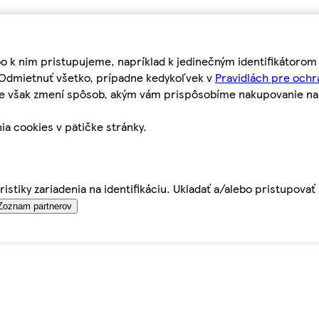
bo k nim pristupujeme, napríklad k jedinečným identifikátoro
o Odmietnuť všetko, prípadne kedykoľvek v
Pravidlách pre ochr
tie však zmení spôsob, akým vám prispôsobíme nakupovanie n
ia cookies v pätičke stránky.
istiky zariadenia na identifikáciu. Ukladať a/alebo pristupova
Zoznam partnerov