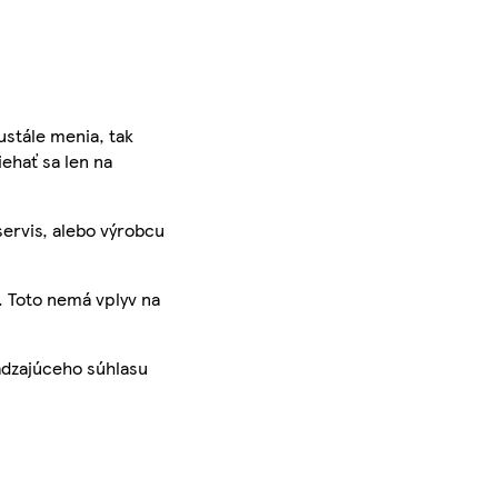
ustále menia, tak
iehať sa len na
servis, alebo výrobcu
. Toto nemá vplyv na
ádzajúceho súhlasu