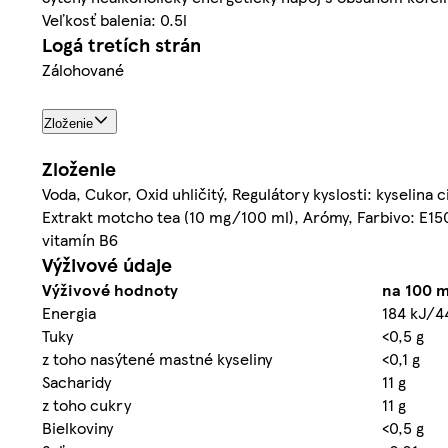
Veľkosť balenia: 0.5l
Logá tretích strán
Zálohované
Zloženie
Zloženie
Voda, Cukor, Oxid uhličitý, Regulátory kyslosti: kyselina
Extrakt motcho tea (10 mg/100 ml), Arómy, Farbivo: E150d
vitamín B6
Výživové údaje
Výživové hodnoty
na 100 m
Energia
184 kJ/4
Tuky
<0,5 g
z toho nasýtené mastné kyseliny
<0,1 g
Sacharidy
11 g
z toho cukry
11 g
Bielkoviny
<0,5 g