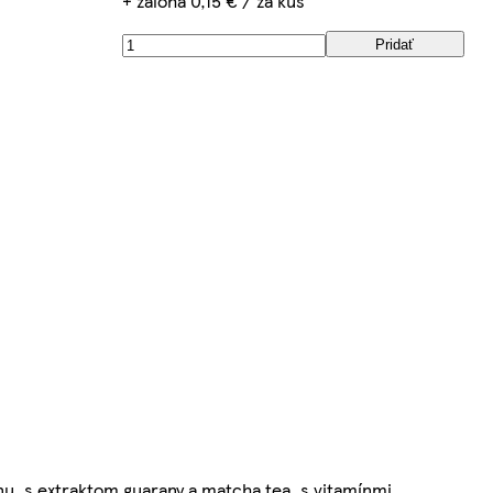
+ záloha 0,15 € / za kus
Pridať
u, s extraktom guarany a matcha tea, s vitamínmi.