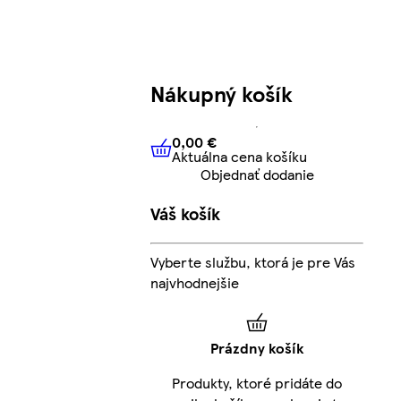
Nákupný košík
0,00 €
Aktuálna cena košíku
0,00 €
Aktuálna cena košíku
Objednať dodanie
Váš košík
Vyberte službu, ktorá je pre Vás
najvhodnejšie
Prázdny košík
Produkty, ktoré pridáte do