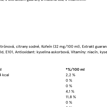
 citrónová, citrany sodné, Kofeín (32 mg/100 ml), Extrakt guara
, E101, Antioxidant: kyselina askorbová, Vitamíny: niacín, kys
l
*%/100 ml
4 kcal
2,2 %
0 %
0 %
4,1 %
11,8 %
0 %