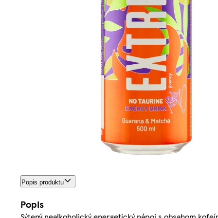
Popis produktu
Popis
Sýtený nealkoholický energetický nápoj s obsahom kofeín