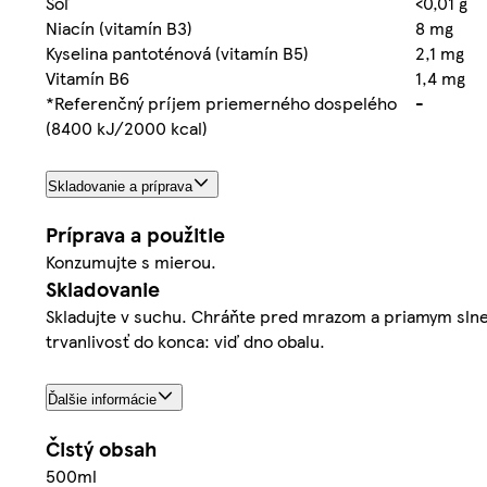
Soľ
<0,01 g
Niacín (vitamín B3)
8 mg
Kyselina pantoténová (vitamín B5)
2,1 mg
Vitamín B6
1,4 mg
*Referenčný príjem priemerného dospelého
-
(8400 kJ/2000 kcal)
Skladovanie a príprava
Príprava a použitie
Konzumujte s mierou.
Skladovanie
Skladujte v suchu. Chráňte pred mrazom a priamym slneč
trvanlivosť do konca: viď dno obalu.
Ďalšie informácie
Čistý obsah
500ml