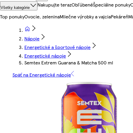
Nakupujte teraz
Obľúbené
Špeciálne ponuky
O
Všetky kategórie
Top ponuky
Ovocie, zelenina
Mliečne výrobky a vajcia
Pekáreň
Mä
Nápoje
Energetické a športové nápoje
Energetické nápoje
Semtex Extrem Guarana & Matcha 500 ml
Späť na Energetické nápoje