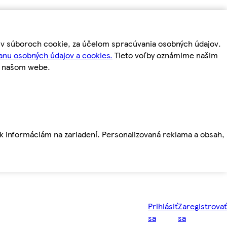
m v súboroch cookie, za účelom spracúvania osobných údajov.
anu osobných údajov a cookies.
Tieto voľby oznámime našim
a našom webe.
ť k informáciám na zariadení. Personalizovaná reklama a obsah,
Prihlásiť
Zaregistrovať
sa
sa