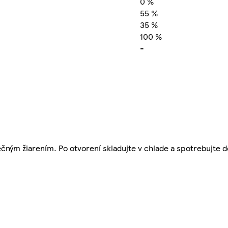
0 %
55 %
35 %
100 %
-
ným žiarením. Po otvorení skladujte v chlade a spotrebujte d