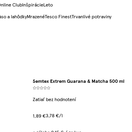
nline Club
Inšpirácie
Leto
so a lahôdky
Mrazené
Tesco Finest
Trvanlivé potraviny
Semtex Extrem Guarana & Matcha 500 ml
Zatiaľ bez hodnotení
3,78 €/l
1,89 €