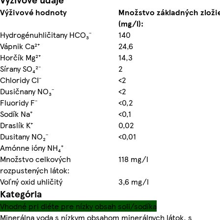
Výživové hodnoty
Množstvo základných zloži
(mg/l):
Hydrogénuhličitany HCO₃⁻
140
Vápnik Ca²⁺
24,6
Horčík Mg²⁺
14,3
Sírany SO₄²⁻
2
Chloridy CI⁻
<2
Dusičnany NO₃⁻
<2
Fluoridy F⁻
<0,2
Sodík Na⁺
<0,1
Draslík K⁺
0,02
Dusitany NO₂⁻
<0,01
Amónne ióny NH₄⁺
Množstvo celkových
118 mg/l
rozpustených látok:
Voľný oxid uhličitý
3,6 mg/l
Kategória
Vhodné pri diéte pre nízky obsah soli/sodíka
Minerálna voda s nízkym obsahom minerálnych látok, s