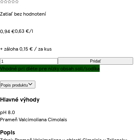
Zatiaľ bez hodnotení
0,63 €/l
0,94 €
+ záloha 0,15 € / za kus
Pridať
Vhodné pri diéte pre nízky obsah soli/sodíka
Popis produktu
Hlavné výhody
pH 8.0
Prameň Valcimoliana Cimolais
Popis
Zdroj: Prameň Valcimoliana v oblasti Cimolais v Taliansku.