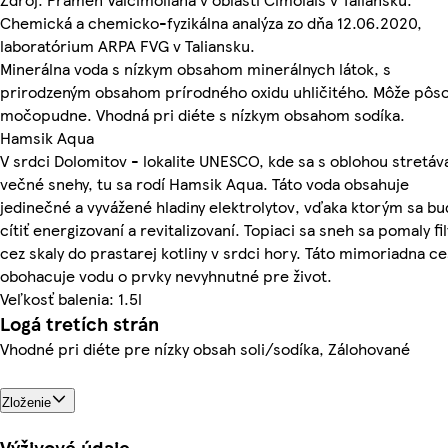
Chemická a chemicko-fyzikálna analýza zo dňa 12.06.2020,
laboratórium ARPA FVG v Taliansku.
Minerálna voda s nízkym obsahom minerálnych látok, s
prirodzeným obsahom prírodného oxidu uhličitého. Môže pôso
močopudne. Vhodná pri diéte s nízkym obsahom sodíka.
Hamsik Aqua
V srdci Dolomitov - lokalite UNESCO, kde sa s oblohou stretáv
večné snehy, tu sa rodí Hamsik Aqua. Táto voda obsahuje
jedinečné a vyvážené hladiny elektrolytov, vďaka ktorým sa b
cítiť energizovaní a revitalizovaní. Topiaci sa sneh sa pomaly fi
cez skaly do prastarej kotliny v srdci hory. Táto mimoriadna ce
obohacuje vodu o prvky nevyhnutné pre život.
Veľkosť balenia: 1.5l
Logá tretích strán
Vhodné pri diéte pre nízky obsah soli/sodíka, Zálohované
Zloženie
Výživové údaje