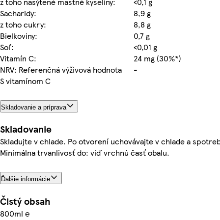
z toho nasýtené mastné kyseliny:
<0,1 g
Sacharidy:
8,9 g
z toho cukry:
8,8 g
Bielkoviny:
0,7 g
Soľ:
<0,01 g
Vitamín C:
24 mg (30%*)
NRV: Referenčná výživová hodnota
-
S vitamínom C
Skladovanie a príprava
Skladovanie
Skladujte v chlade. Po otvorení uchovávajte v chlade a spotreb
Minimálna trvanlivosť do: viď vrchnú časť obalu.
Ďalšie informácie
Čistý obsah
800ml ℮