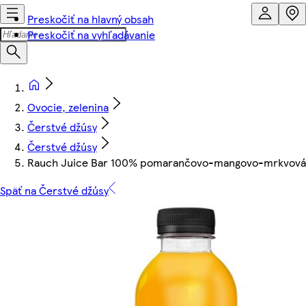
Preskočiť na hlavný obsah
Preskočiť na vyhľadávanie
Ovocie, zelenina
Čerstvé džúsy
Čerstvé džúsy
Rauch Juice Bar 100% pomarančovo-mangovo-mrkvová 
Späť na Čerstvé džúsy