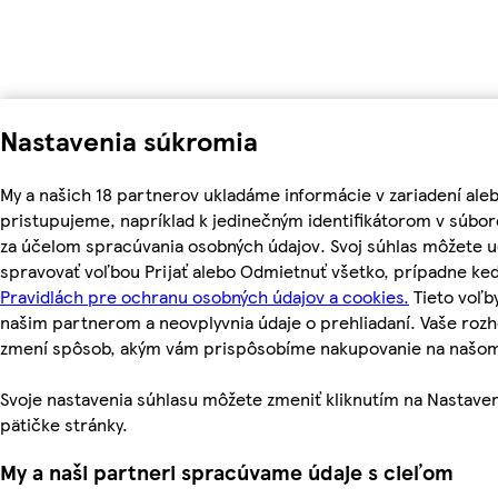
Nastavenia súkromia
My a našich 18 partnerov ukladáme informácie v zariadení ale
pristupujeme, napríklad k jedinečným identifikátorom v súbor
za účelom spracúvania osobných údajov. Svoj súhlas môžete ud
spravovať voľbou Prijať alebo Odmietnuť všetko, prípadne ke
Pravidlách pre ochranu osobných údajov a cookies.
Tieto voľ
našim partnerom a neovplyvnia údaje o prehliadaní. Vaše roz
zmení spôsob, akým vám prispôsobíme nakupovanie na našo
Svoje nastavenia súhlasu môžete zmeniť kliknutím na Nastaven
pätičke stránky.
My a naši partneri spracúvame údaje s cieľom