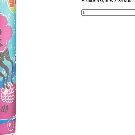
+ záloha 0,15 € / za kus