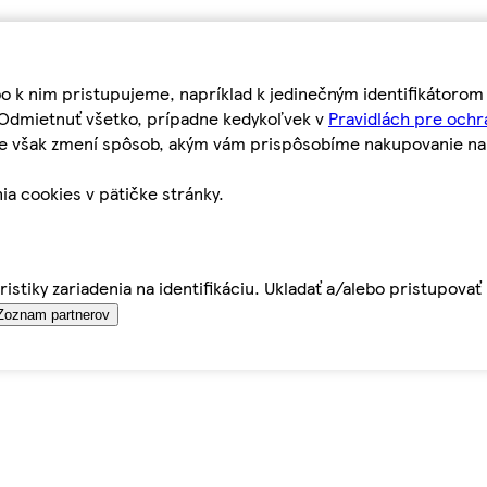
bo k nim pristupujeme, napríklad k jedinečným identifikátoro
o Odmietnuť všetko, prípadne kedykoľvek v
Pravidlách pre ochr
tie však zmení spôsob, akým vám prispôsobíme nakupovanie n
ia cookies v pätičke stránky.
istiky zariadenia na identifikáciu. Ukladať a/alebo pristupova
Zoznam partnerov