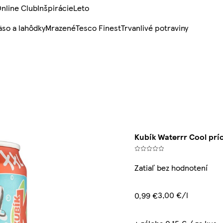
nline Club
Inšpirácie
Leto
so a lahôdky
Mrazené
Tesco Finest
Trvanlivé potraviny
Kubík Waterrr Cool prí
Zatiaľ bez hodnotení
3,00 €/l
0,99 €