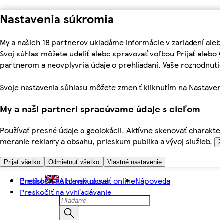
Nastavenia súkromia
My a našich 18 partnerov ukladáme informácie v zariadení ale
Svoj súhlas môžete udeliť alebo spravovať voľbou Prijať aleb
partnerom a neovplyvnia údaje o prehliadaní. Vaše rozhodnu
Svoje nastavenia súhlasu môžete zmeniť kliknutím na Nastaven
My a naši partneri spracúvame údaje s cieľom
Používať presné údaje o geolokácii. Aktívne skenovať charakter
meranie reklamy a obsahu, prieskum publika a vývoj služieb.
Prijať všetko
Odmietnuť všetko
Vlastné nastavenie
Preskočiť na hlavný obsah
English
Ako nakupovať online
Nápoveda
Preskočiť na vyhľadávanie