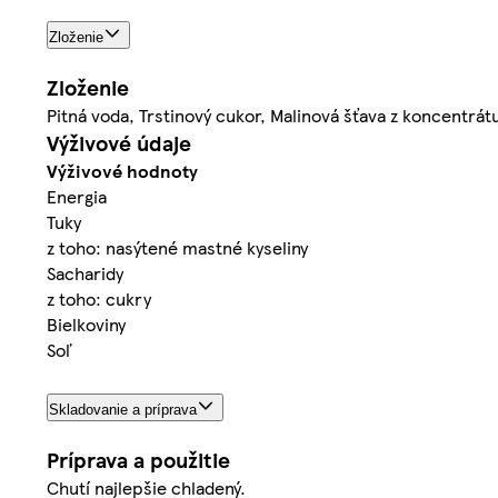
Zloženie
Zloženie
Pitná voda, Trstinový cukor, Malinová šťava z koncentrátu
Výživové údaje
Výživové hodnoty
Energia
Tuky
z toho: nasýtené mastné kyseliny
Sacharidy
z toho: cukry
Bielkoviny
Soľ
Skladovanie a príprava
Príprava a použitie
Chutí najlepšie chladený.