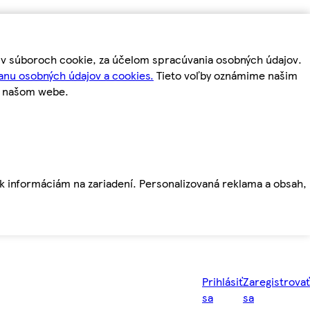
m v súboroch cookie, za účelom spracúvania osobných údajov.
anu osobných údajov a cookies.
Tieto voľby oznámime našim
a našom webe.
ť k informáciám na zariadení. Personalizovaná reklama a obsah,
Prihlásiť
Zaregistrovať
sa
sa