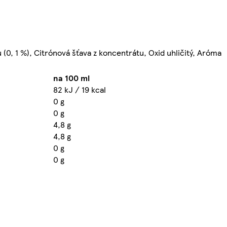
 (0, 1 %), Citrónová šťava z koncentrátu, Oxid uhličitý, Aróma
na 100 ml
82 kJ / 19 kcal
0 g
0 g
4,8 g
4,8 g
0 g
0 g