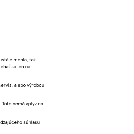
ustále menia, tak
iehať sa len na
servis, alebo výrobcu
. Toto nemá vplyv na
ádzajúceho súhlasu