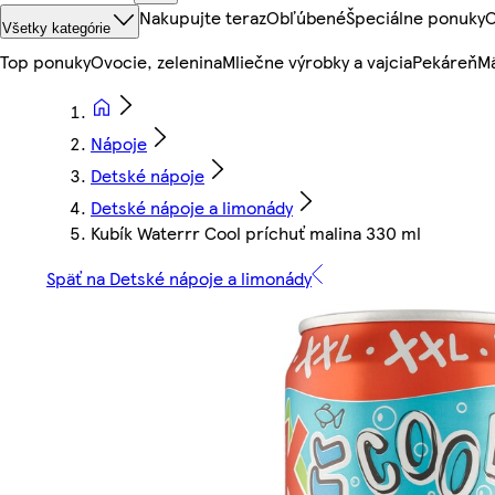
Nakupujte teraz
Obľúbené
Špeciálne ponuky
O
Všetky kategórie
Top ponuky
Ovocie, zelenina
Mliečne výrobky a vajcia
Pekáreň
Mä
Nápoje
Detské nápoje
Detské nápoje a limonády
Kubík Waterrr Cool príchuť malina 330 ml
Späť na Detské nápoje a limonády