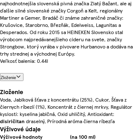
najhodnotnejšia slovenská pivná značka Zlatý Bažant, ale aj
ďalšie silné slovenské značky Corgoň a Kelt, regionálny
Martiner a Gemer, Bradáč či známe zahraničné značky:
Krušovice, Starobrno, Březňák, Edelweiss, Lagunitas a
Desperados. Od roku 2015 sa HEINEKEN Slovensko stal
výrobcom najpredávanejšieho cideru na svete, značky
Strongbow, ktorý vyrába v pivovare Hurbanovo a dodáva na
trhy strednej a východnej Európy.
Veľkosť balenia: 0.44l
Zloženie
Zloženie
Voda, Jablková šťava z koncentrátu (25%), Cukor, Šťava z
čiernych ríbezlí (1%), Koncentrát z čiernej mrkvy, Regulátor
kyslosti: kyselina jablčná, Oxid uhličitý, Antioxidant:
disiričitan
draselný, Prírodná aróma čierna ríbezľa
Výživové údaje
Výživové hodnoty
(na 100 ml)