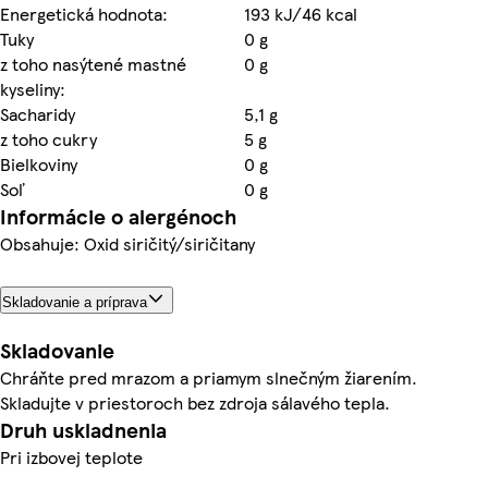
Energetická hodnota:
193 kJ/46 kcal
Tuky
0 g
z toho nasýtené mastné
0 g
kyseliny:
Sacharidy
5,1 g
z toho cukry
5 g
Bielkoviny
0 g
Soľ
0 g
Informácie o alergénoch
Obsahuje: Oxid siričitý/siričitany
Skladovanie a príprava
Skladovanie
Chráňte pred mrazom a priamym slnečným žiarením.
Skladujte v priestoroch bez zdroja sálavého tepla.
Druh uskladnenia
Pri izbovej teplote