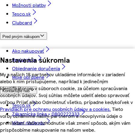
Možnosti platby
Tesco.sk
Clubcard
Pred prvým nákupom
Ako nakupovať
Nastavenia súkromia
Registrácia
Objednanie doručenia
My a našich 18 partnerov ukladáme informácie v zariadení
Moje obľúbené
alebo k nim pristupujeme, napríklad k jedinečným
identifikátorom v súboroch cookie, za účelom spracúvania
Kontaktujte nás
osobných údajov. Svoj súhlas môžete udeliť alebo spravovať
voľbou Prijať alebo Odmietnuť všetko, prípadne kedykoľvek v
Tesco.sk
Pravidlách pre ochranu osobných údajov a cookies.
Tieto
Zákaznícka linka - 0800222333
voľby oznámime našim partnerom a neovplyvnia údaje o
Výber obchodu
prehliadaní. Vaše rozhodnutie však zmení spôsob, akým vám
prispôsobíme nakupovanie na našom webe.