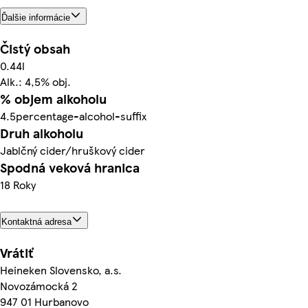
Ďalšie informácie
Čistý obsah
0.44l
Alk.: 4,5% obj.
% objem alkoholu
4.5percentage-alcohol-suffix
Druh alkoholu
Jablčný cider/hruškový cider
Spodná veková hranica
18 Roky
Kontaktná adresa
Vrátiť
Heineken Slovensko, a.s.
Novozámocká 2
947 01 Hurbanovo