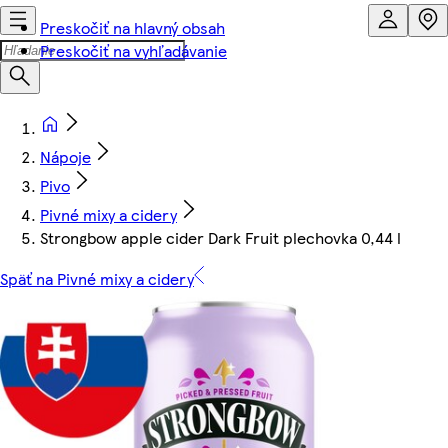
Preskočiť na hlavný obsah
Preskočiť na vyhľadávanie
Nápoje
Pivo
Pivné mixy a cidery
Strongbow apple cider Dark Fruit plechovka 0,44 l
Späť na Pivné mixy a cidery