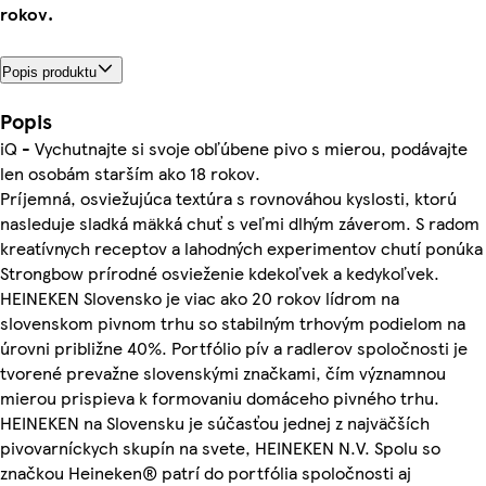
rokov.
Popis produktu
Popis
iQ - Vychutnajte si svoje obľúbene pivo s mierou, podávajte
len osobám starším ako 18 rokov.
Príjemná, osviežujúca textúra s rovnováhou kyslosti, ktorú
nasleduje sladká mäkká chuť s veľmi dlhým záverom. S radom
kreatívnych receptov a lahodných experimentov chutí ponúka
Strongbow prírodné osvieženie kdekoľvek a kedykoľvek.
HEINEKEN Slovensko je viac ako 20 rokov lídrom na
slovenskom pivnom trhu so stabilným trhovým podielom na
úrovni približne 40%. Portfólio pív a radlerov spoločnosti je
tvorené prevažne slovenskými značkami, čím významnou
mierou prispieva k formovaniu domáceho pivného trhu.
HEINEKEN na Slovensku je súčasťou jednej z najväčších
pivovarníckych skupín na svete, HEINEKEN N.V. Spolu so
značkou Heineken® patrí do portfólia spoločnosti aj